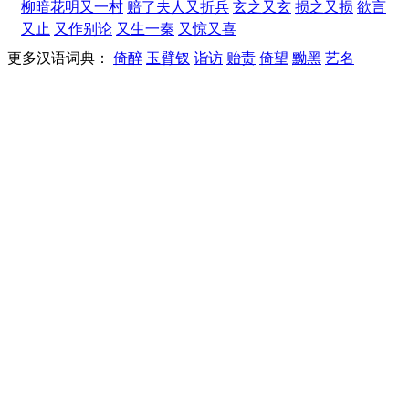
柳暗花明又一村
赔了夫人又折兵
玄之又玄
损之又损
欲言
又止
又作别论
又生一秦
又惊又喜
更多汉语词典：
倚醉
玉臂钗
诣访
贻责
倚望
黝黑
艺名