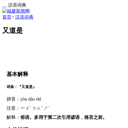
汉语词典
首页
>
汉语词典
又道是
基本解释
词条：『又道是』
拼音：yòu dào shì
注音：一ㄡˋ ㄉㄠˋ ㄕˋ
解释：
俗语。多用于第二次引用谚语﹑格言之前。