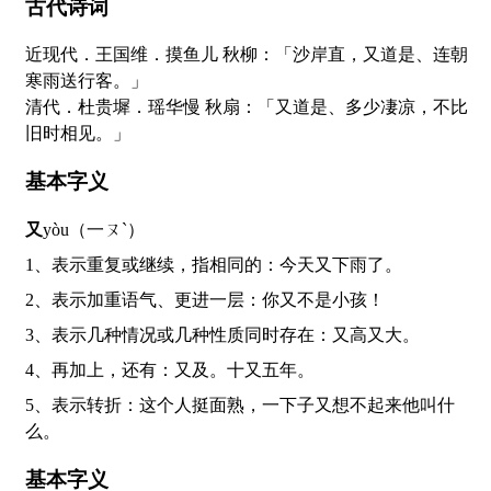
古代诗词
近现代．王国维．摸鱼儿 秋柳：「沙岸直，又道是、连朝
寒雨送行客。」
清代．杜贵墀．瑶华慢 秋扇：「又道是、多少凄凉，不比
旧时相见。」
基本字义
又
yòu（一ㄡˋ）
1、表示重复或继续，指相同的：今天又下雨了。
2、表示加重语气、更进一层：你又不是小孩！
3、表示几种情况或几种性质同时存在：又高又大。
4、再加上，还有：又及。十又五年。
5、表示转折：这个人挺面熟，一下子又想不起来他叫什
么。
基本字义