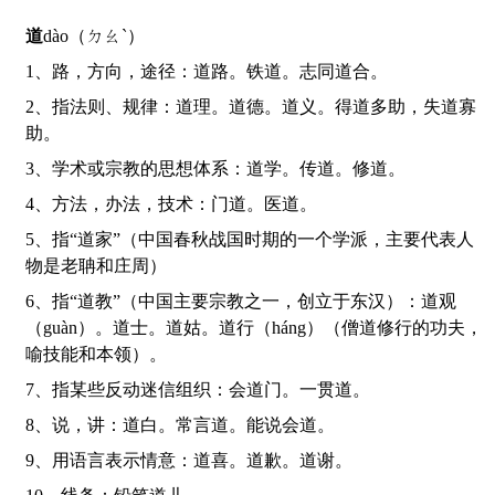
道
dào（ㄉㄠˋ）
1、路，方向，途径：道路。铁道。志同道合。
2、指法则、规律：道理。道德。道义。得道多助，失道寡
助。
3、学术或宗教的思想体系：道学。传道。修道。
4、方法，办法，技术：门道。医道。
5、指“道家”（中国春秋战国时期的一个学派，主要代表人
物是老聃和庄周）
6、指“道教”（中国主要宗教之一，创立于东汉）：道观
（guàn）。道士。道姑。道行（háng）（僧道修行的功夫，
喻技能和本领）。
7、指某些反动迷信组织：会道门。一贯道。
8、说，讲：道白。常言道。能说会道。
9、用语言表示情意：道喜。道歉。道谢。