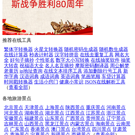
推荐在线工具
繁体字转换器
火星文转换器
随机密码生成器
随机数生成器
在线计算器
秒表计时器
汉字转拼音
在线去重复工具
网名大
全
好句子摘抄
个性签名
数字大小写转换
在线抽奖软件
抽奖
大转盘
祝福语大全
名人名言摘抄
摩斯密码翻译器
周公解梦
老黄历
ip地址查询
在线文本排序工具
添加删除行号工具
新
华字典
汉语词典
成语词典
英语词典
笔画笔顺
车贷计算器
时间戳转换器
生活小窍门
健康小常识
JSON在线解析工具
（
查看全部
）
各地旅游景点
北京景点
天津景点
上海景点
陕西景点
重庆景点
河南景点
河北景点
湖南景点
湖北景点
江西景点
江苏景点
浙江景点
安徽景点
福建景点
山东景点
广西景点
贵州景点
辽宁景点
吉林景点
山西景点
黑龙江景点
内蒙古景点
海南景点
云南景
点
广东景点
香港景点
澳门景点
台湾景点
四川景点
甘肃景
点
青海景点
宁夏景点
新疆景点
西藏景点
（
查看全部
）