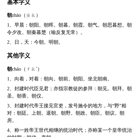
基本字义
朝
zhāo（ㄓㄠ）
1、早晨：朝阳。朝晖。朝暮。朝霞。朝气。朝思暮想。朝
令夕改。朝秦暮楚（喻反复无常）。
2、日，天：今朝。明朝。
其他字义
朝
cháo（ㄔㄠˊ）
1、向着，对着：朝向。朝前。朝阳。坐北朝南。
2、封建时代臣见君；亦指宗教徒的参拜：朝见。朝拜。朝
圣。朝香。朝仪。
3、封建时代帝王接见官吏，发号施令的地方，与“野”相
对：朝廷。上朝。退朝。朝野。朝政。朝臣。朝议。朝
房。
4、称一姓帝王世代相继的统治时代；亦称某一个皇帝统治