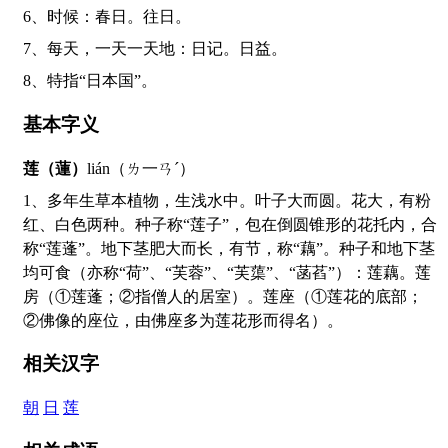
6、时候：春日。往日。
7、每天，一天一天地：日记。日益。
8、特指“日本国”。
基本字义
莲（蓮）
lián（ㄌ一ㄢˊ）
1、多年生草本植物，生浅水中。叶子大而圆。花大，有粉
红、白色两种。种子称“莲子”，包在倒圆锥形的花托内，合
称“莲蓬”。地下茎肥大而长，有节，称“藕”。种子和地下茎
均可食（亦称“荷”、“芙蓉”、“芙蕖”、“菡萏”）：莲藕。莲
房（①莲蓬；②指僧人的居室）。莲座（①莲花的底部；
②佛像的座位，由佛座多为莲花形而得名）。
相关汉字
朝
日
莲