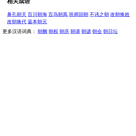
相关成语
鼻孔朝天
百川朝海
百鸟朝凤
班师回朝
不讳之朝
改朝换姓
改朝换代
返本朝元
更多汉语词典：
朝阙
朝权
朝庆
朝请
朝谴
朝佥
朝日坛