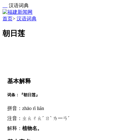
汉语词典
首页
>
汉语词典
朝日莲
基本解释
词条：『朝日莲』
拼音：zhāo rì lián
注音：ㄓㄠㄔㄠˊ ㄖˋ ㄌ一ㄢˊ
解释：
植物名。