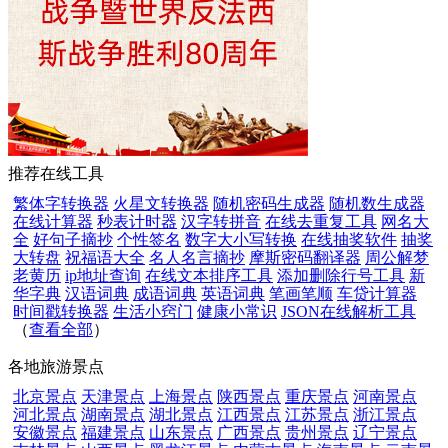
推荐在线工具
繁体字转换器
火星文转换器
随机密码生成器
随机数生成器
在线计算器
秒表计时器
汉字转拼音
在线去重复工具
网名大
全
好句子摘抄
个性签名
数字大小写转换
在线抽奖软件
抽奖
大转盘
祝福语大全
名人名言摘抄
摩斯密码翻译器
周公解梦
老黄历
ip地址查询
在线文本排序工具
添加删除行号工具
新
华字典
汉语词典
成语词典
英语词典
笔画笔顺
车贷计算器
时间戳转换器
生活小窍门
健康小常识
JSON在线解析工具
（
查看全部
）
各地旅游景点
北京景点
天津景点
上海景点
陕西景点
重庆景点
河南景点
河北景点
湖南景点
湖北景点
江西景点
江苏景点
浙江景点
安徽景点
福建景点
山东景点
广西景点
贵州景点
辽宁景点