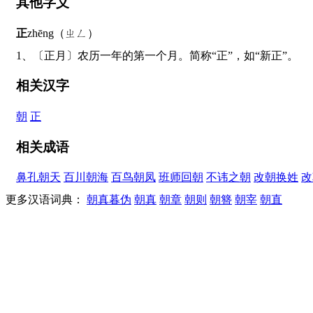
其他字义
正
zhēng（ㄓㄥ）
1、〔正月〕农历一年的第一个月。简称“正”，如“新正”。
相关汉字
朝
正
相关成语
鼻孔朝天
百川朝海
百鸟朝凤
班师回朝
不讳之朝
改朝换姓
改
更多汉语词典：
朝真暮伪
朝真
朝章
朝则
朝簪
朝宰
朝直