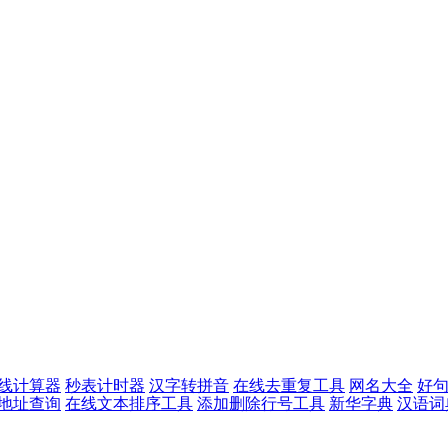
线计算器
秒表计时器
汉字转拼音
在线去重复工具
网名大全
好
p地址查询
在线文本排序工具
添加删除行号工具
新华字典
汉语词