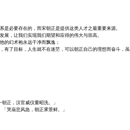
体系是必要存在的，而宋朝正是提供这类人才之最重要来源。
向发展，让我们实现我们期望和应得的伟大与崇高。
，他的幻术袍永远干净而飘逸；
标，有了目标，人生就不在迷茫，可以朝正自己的理想而奋斗，
」
一朝正，汉官威仪重昭洗。」
：「哭庙悲风急，朝正霁景鲜。」