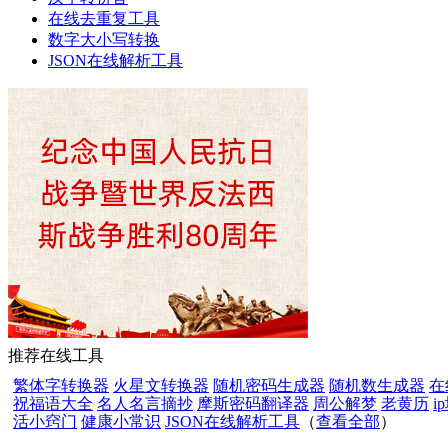
在线去重复工具
数字大小写转换
JSON在线解析工具
推荐在线工具
繁体字转换器
火星文转换器
随机密码生成器
随机数生成器
在
祝福语大全
名人名言摘抄
摩斯密码翻译器
周公解梦
老黄历
i
活小窍门
健康小常识
JSON在线解析工具
（
查看全部
）