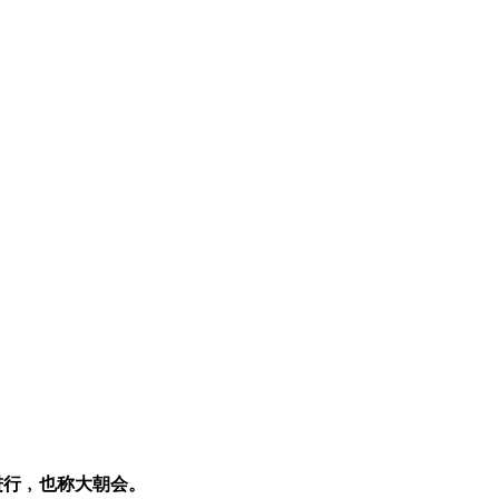
进行﹐也称大朝会。