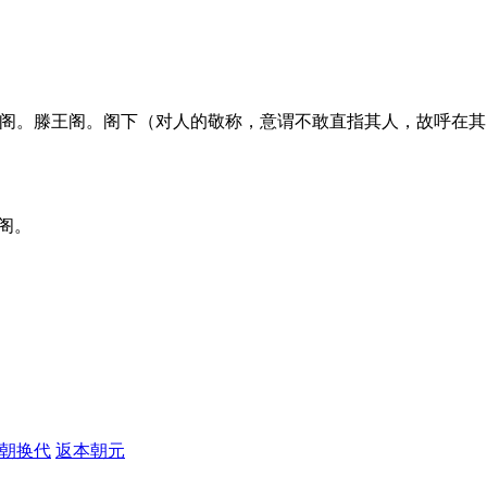
：楼阁。滕王阁。阁下（对人的敬称，意谓不敢直指其人，故呼在
入阁。
朝换代
返本朝元