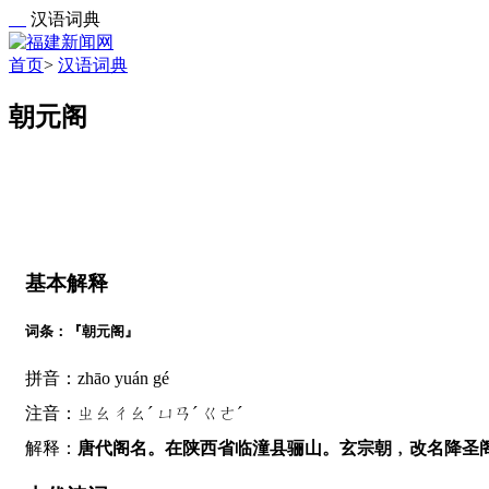
汉语词典
首页
>
汉语词典
朝元阁
基本解释
词条：『朝元阁』
拼音：zhāo yuán gé
注音：ㄓㄠㄔㄠˊ ㄩㄢˊ ㄍㄜˊ
解释：
唐代阁名。在陕西省临潼县骊山。玄宗朝﹐改名降圣