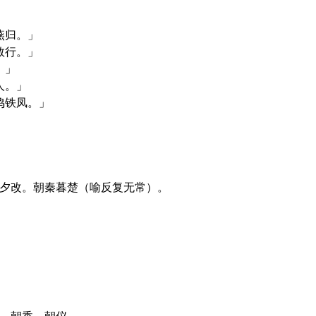
燕归。」
数行。」
。」
人。」
鸣铁凤。」
令夕改。朝秦暮楚（喻反复无常）。