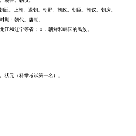
圣。朝香。朝仪。
对：朝廷。上朝。退朝。朝野。朝政。朝臣。朝议。朝房。
的时期：朝代。唐朝。
、黑龙江和辽宁等省；ｂ．朝鲜和韩国的民族。
帅。状元（科举考试第一名）。
。