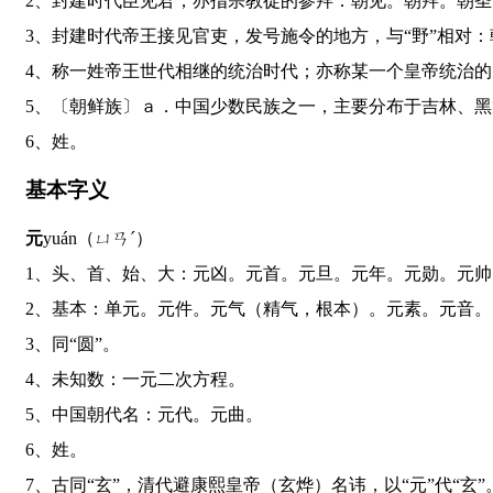
2、封建时代臣见君；亦指宗教徒的参拜：朝见。朝拜。朝
3、封建时代帝王接见官吏，发号施令的地方，与“野”相
4、称一姓帝王世代相继的统治时代；亦称某一个皇帝统治
5、〔朝鲜族〕ａ．中国少数民族之一，主要分布于吉林
6、姓。
基本字义
元
yuán（ㄩㄢˊ）
1、头、首、始、大：元凶。元首。元旦。元年。元勋。元
2、基本：单元。元件。元气（精气，根本）。元素。元音。
3、同“圆”。
4、未知数：一元二次方程。
5、中国朝代名：元代。元曲。
6、姓。
7、古同“玄”，清代避康熙皇帝（玄烨）名讳，以“元”代“玄”