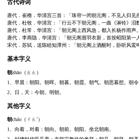
古代诗词
唐代．崔橹．华清宫三首：「珠帘一闭朝元阁，不见人归见
唐代．杜牧．华清宫：「行云不下朝元阁，一曲《淋铃》泪
唐代．杜常．华清宫：「朝元阁上西风急，都入长杨作雨声
唐代．李商隐．华清宫：「朝元阁迥羽衣新，首按昭阳第一
宋代．苏轼．送陈睦知潭州：「朝元阁上酒醒时，卧听风鸾
基本字义
朝
zhāo（ㄓㄠ）
1、早晨：朝阳。朝晖。朝暮。朝霞。朝气。朝思暮想。朝
2、日，天：今朝。明朝。
其他字义
朝
cháo（ㄔㄠˊ）
1、向着，对着：朝向。朝前。朝阳。坐北朝南。