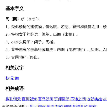
基本字义
阁（閣）
gé（ㄍㄜˊ）
1、类似楼房的建筑物，供远眺、游憩、藏书和供佛之用
2、特指女子的卧房：闺阁。出阁（出嫁）。
3、小木头房子：阁子。阁楼。
4、某些国家的最高行政机关：内阁（简称“阁”）。组阁。
5、古同“搁”，停止。
相关汉字
朝
元
阁
相关成语
鼻孔朝天
百川朝海
百鸟朝凤
班师回朝
不讳之朝
改朝换姓
改
更多汉语词典：
朝元
朝雨
朝右
朝蜏
朝饔
朝蝇暮蚊
朝苑