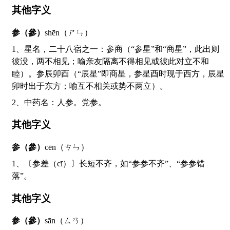
其他字义
参（參）
shēn（ㄕㄣ）
1、星名，二十八宿之一：参商（“参星”和“商星”，此出则
彼没，两不相见；喻亲友隔离不得相见或彼此对立不和
睦）。参辰卯酉（“辰星”即商星，参星酉时现于西方，辰星
卯时出于东方；喻互不相关或势不两立）。
2、中药名：人参。党参。
其他字义
参（參）
cēn（ㄘㄣ）
1、〔参差（cī）〕长短不齐，如“参参不齐”、“参参错
落”。
其他字义
参（參）
sān（ㄙㄢ）