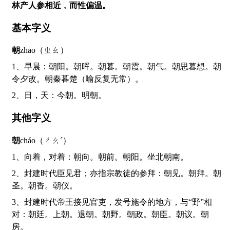
林产人参相近﹐而性偏温。
基本字义
朝
zhāo（ㄓㄠ）
1、早晨：朝阳。朝晖。朝暮。朝霞。朝气。朝思暮想。朝
令夕改。朝秦暮楚（喻反复无常）。
2、日，天：今朝。明朝。
其他字义
朝
cháo（ㄔㄠˊ）
1、向着，对着：朝向。朝前。朝阳。坐北朝南。
2、封建时代臣见君；亦指宗教徒的参拜：朝见。朝拜。朝
圣。朝香。朝仪。
3、封建时代帝王接见官吏，发号施令的地方，与“野”相
对：朝廷。上朝。退朝。朝野。朝政。朝臣。朝议。朝
房。