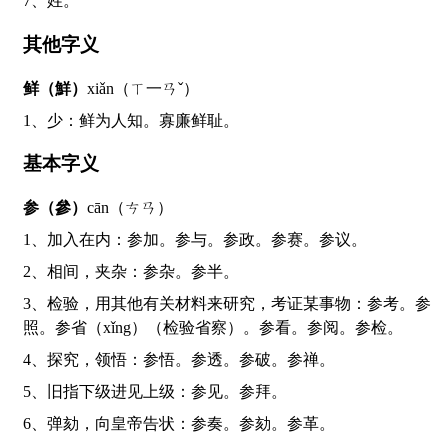
7、姓。
其他字义
鲜（鮮）
xiǎn（ㄒ一ㄢˇ）
1、少：鲜为人知。寡廉鲜耻。
基本字义
参（參）
cān（ㄘㄢ）
1、加入在内：参加。参与。参政。参赛。参议。
2、相间，夹杂：参杂。参半。
3、检验，用其他有关材料来研究，考证某事物：参考。参
照。参省（xǐng）（检验省察）。参看。参阅。参检。
4、探究，领悟：参悟。参透。参破。参禅。
5、旧指下级进见上级：参见。参拜。
6、弹劾，向皇帝告状：参奏。参劾。参革。