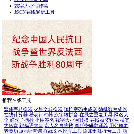
数字大小写转换
JSON在线解析工具
推荐在线工具
繁体字转换器
火星文转换器
随机密码生成器
随机数生成器
在线计算器
秒表计时器
汉字转拼音
在线去重复工具
网名大
全
好句子摘抄
个性签名
数字大小写转换
在线抽奖软件
抽奖
大转盘
祝福语大全
名人名言摘抄
摩斯密码翻译器
周公解梦
老黄历
ip地址查询
在线文本排序工具
添加删除行号工具
新