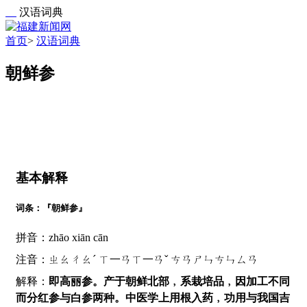
汉语词典
首页
>
汉语词典
朝鲜参
基本解释
词条：『朝鲜参』
拼音：zhāo xiān cān
注音：ㄓㄠㄔㄠˊ ㄒ一ㄢㄒ一ㄢˇ ㄘㄢㄕㄣㄘㄣㄙㄢ
解释：
即高丽参。产于朝鲜北部﹐系栽培品﹐因加工不同
而分红参与白参两种。中医学上用根入药﹐功用与我国吉