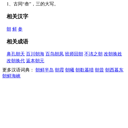
1、古同“叁”，三的大写。
相关汉字
朝
鲜
参
相关成语
鼻孔朝天
百川朝海
百鸟朝凤
班师回朝
不讳之朝
改朝换姓
改朝换代
返本朝元
更多汉语词典：
朝鲜半岛
朝霞
朝曦
朝欷暮唶
朝昔
朝西暮东
朝鲜海峡