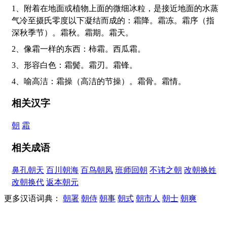
1、附着在地面或植物上面的微细冰粒，是接近地面的水蒸
气冷至摄氏零度以下凝结而成的：霜降。霜冻。霜序（指
深秋季节）。霜秋。霜期。霜天。
2、像霜一样的东西：柿霜。西瓜霜。
3、形容白色：霜鬓。霜刃。霜锋。
4、喻高洁：霜操（高洁的节操）。霜骨。霜情。
相关汉字
朝
霜
相关成语
鼻孔朝天
百川朝海
百鸟朝凤
班师回朝
不讳之朝
改朝换姓
改朝换代
返本朝元
更多汉语词典：
朝署
朝侍
朝事
朝式
朝市人
朝士
朝爽