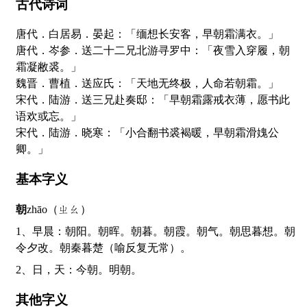
古代诗词
唐代．白居易．晏起：「缅想长安客，早朝霜满衣。」
唐代．岑参．送二十二兄北游寻罗中：「夜雪入穿履，朝
霜凝敝裘。」
魏晋．曹植．送应氏：「天地无终极，人命若朝霜。」
宋代．陆游．送三兄赴奏邸：「早朝霜露戒衣薄，愿书此
语欢或忘。」
宋代．陆游．晓寒：「小合翻书裘褐暖，早朝霜滑媿公
卿。」
基本字义
朝
zhāo（ㄓㄠ）
1、早晨：朝阳。朝晖。朝暮。朝霞。朝气。朝思暮想。朝
令夕改。朝秦暮楚（喻反复无常）。
2、日，天：今朝。明朝。
其他字义