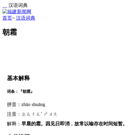
汉语词典
首页
>
汉语词典
朝霜
基本解释
词条：『朝霜』
拼音：zhāo shuāng
注音：ㄓㄠㄔㄠˊ ㄕㄨㄤ
解释：
早晨的霜。因见日即消﹐故常以喻存在时间短暂。