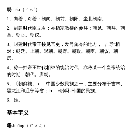
朝
cháo（ㄔㄠˊ）
1、向着，对着：朝向。朝前。朝阳。坐北朝南。
2、封建时代臣见君；亦指宗教徒的参拜：朝见。朝拜。朝
圣。朝香。朝仪。
3、封建时代帝王接见官吏，发号施令的地方，与“野”相
对：朝廷。上朝。退朝。朝野。朝政。朝臣。朝议。朝
房。
4、称一姓帝王世代相继的统治时代；亦称某一个皇帝统治
的时期：朝代。唐朝。
5、〔朝鲜族〕ａ．中国少数民族之一，主要分布于吉林、
黑龙江和辽宁等省；ｂ．朝鲜和韩国的民族。
6、姓。
基本字义
霜
shuāng（ㄕㄨㄤ）