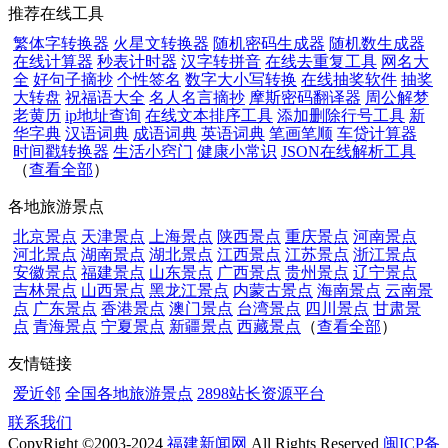
推荐在线工具
繁体字转换器
火星文转换器
随机密码生成器
随机数生成器
在线计算器
秒表计时器
汉字转拼音
在线去重复工具
网名大
全
好句子摘抄
个性签名
数字大小写转换
在线抽奖软件
抽奖
大转盘
祝福语大全
名人名言摘抄
摩斯密码翻译器
周公解梦
老黄历
ip地址查询
在线文本排序工具
添加删除行号工具
新
华字典
汉语词典
成语词典
英语词典
笔画笔顺
车贷计算器
时间戳转换器
生活小窍门
健康小常识
JSON在线解析工具
（
查看全部
）
各地旅游景点
北京景点
天津景点
上海景点
陕西景点
重庆景点
河南景点
河北景点
湖南景点
湖北景点
江西景点
江苏景点
浙江景点
安徽景点
福建景点
山东景点
广西景点
贵州景点
辽宁景点
吉林景点
山西景点
黑龙江景点
内蒙古景点
海南景点
云南景
点
广东景点
香港景点
澳门景点
台湾景点
四川景点
甘肃景
点
青海景点
宁夏景点
新疆景点
西藏景点
（
查看全部
）
友情链接
爱近邻
全国各地旅游景点
2898站长资源平台
联系我们
CopyRight ©2003-2024
福建新闻网
All Rights Reserved
闽ICP备