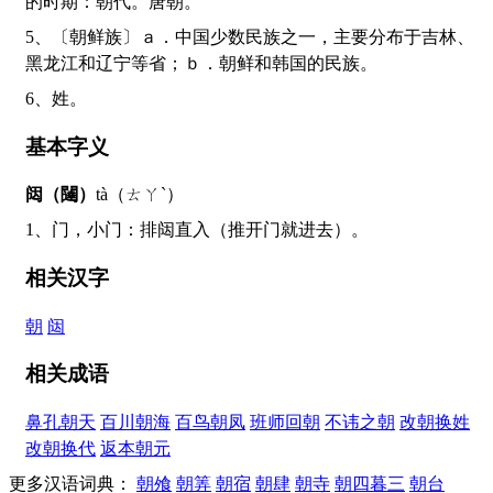
的时期：朝代。唐朝。
5、〔朝鲜族〕ａ．中国少数民族之一，主要分布于吉林、
黑龙江和辽宁等省；ｂ．朝鲜和韩国的民族。
6、姓。
基本字义
闼（闥）
tà（ㄊㄚˋ）
1、门，小门：排闼直入（推开门就进去）。
相关汉字
朝
闼
相关成语
鼻孔朝天
百川朝海
百鸟朝凤
班师回朝
不讳之朝
改朝换姓
改朝换代
返本朝元
更多汉语词典：
朝飧
朝筭
朝宿
朝肆
朝寺
朝四暮三
朝台