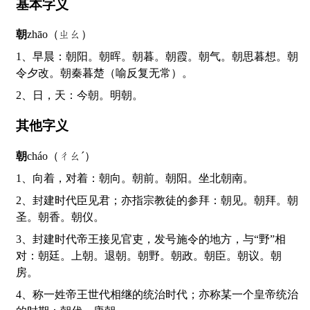
基本字义
朝
zhāo（ㄓㄠ）
1、早晨：朝阳。朝晖。朝暮。朝霞。朝气。朝思暮想。朝
令夕改。朝秦暮楚（喻反复无常）。
2、日，天：今朝。明朝。
其他字义
朝
cháo（ㄔㄠˊ）
1、向着，对着：朝向。朝前。朝阳。坐北朝南。
2、封建时代臣见君；亦指宗教徒的参拜：朝见。朝拜。朝
圣。朝香。朝仪。
3、封建时代帝王接见官吏，发号施令的地方，与“野”相
对：朝廷。上朝。退朝。朝野。朝政。朝臣。朝议。朝
房。
4、称一姓帝王世代相继的统治时代；亦称某一个皇帝统治