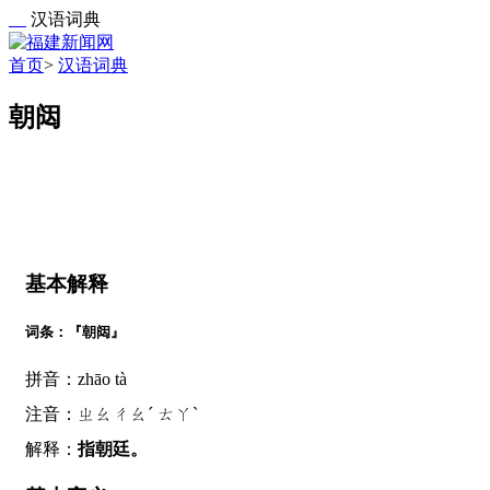
汉语词典
首页
>
汉语词典
朝闼
基本解释
词条：『朝闼』
拼音：zhāo tà
注音：ㄓㄠㄔㄠˊ ㄊㄚˋ
解释：
指朝廷。