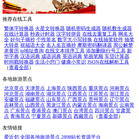
推荐在线工具
繁体字转换器
火星文转换器
随机密码生成器
随机数生成器
在线计算器
秒表计时器
汉字转拼音
在线去重复工具
网名大
全
好句子摘抄
个性签名
数字大小写转换
在线抽奖软件
抽奖
大转盘
祝福语大全
名人名言摘抄
摩斯密码翻译器
周公解梦
老黄历
ip地址查询
在线文本排序工具
添加删除行号工具
新
华字典
汉语词典
成语词典
英语词典
笔画笔顺
车贷计算器
时间戳转换器
生活小窍门
健康小常识
JSON在线解析工具
（
查看全部
）
各地旅游景点
北京景点
天津景点
上海景点
陕西景点
重庆景点
河南景点
河北景点
湖南景点
湖北景点
江西景点
江苏景点
浙江景点
安徽景点
福建景点
山东景点
广西景点
贵州景点
辽宁景点
吉林景点
山西景点
黑龙江景点
内蒙古景点
海南景点
云南景
点
广东景点
香港景点
澳门景点
台湾景点
四川景点
甘肃景
点
青海景点
宁夏景点
新疆景点
西藏景点
（
查看全部
）
友情链接
爱近邻
全国各地旅游景点
2898站长资源平台