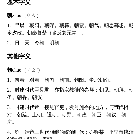
基本字义
朝
zhāo（ㄓㄠ）
1、早晨：朝阳。朝晖。朝暮。朝霞。朝气。朝思暮想。朝
令夕改。朝秦暮楚（喻反复无常）。
2、日，天：今朝。明朝。
其他字义
朝
cháo（ㄔㄠˊ）
1、向着，对着：朝向。朝前。朝阳。坐北朝南。
2、封建时代臣见君；亦指宗教徒的参拜：朝见。朝拜。朝
圣。朝香。朝仪。
3、封建时代帝王接见官吏，发号施令的地方，与“野”相
对：朝廷。上朝。退朝。朝野。朝政。朝臣。朝议。朝
房。
4、称一姓帝王世代相继的统治时代；亦称某一个皇帝统治