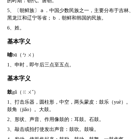
的时期：朝代。唐朝。
5、〔朝鲜族〕ａ．中国少数民族之一，主要分布于吉林、
黑龙江和辽宁等省；ｂ．朝鲜和韩国的民族。
6、姓。
基本字义
晡
bū（ㄅㄨ）
1、申时，即午后三点至五点。
基本字义
鼓
gǔ（ㄍㄨˇ）
1、打击乐器，圆柱形，中空，两头蒙皮：鼓乐（yuè）。
鼓角（jiǎo）。大鼓。
2、形状、声音、作用像鼓的：耳鼓。石鼓。
3、敲击或拍打使发出声音：鼓吹。鼓噪。