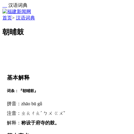
汉语词典
首页
>
汉语词典
朝晡鼓
基本解释
词条：『朝晡鼓』
拼音：zhāo bū gǔ
注音：ㄓㄠㄔㄠˊ ㄅㄨ ㄍㄨˇ
解释：
称设于府寺的鼓。