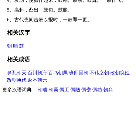
4、发动，使振作起来：鼓励。鼓动。鼓舞。一鼓作气。
5、高起，凸出：鼓包。鼓胀。
6、古代夜间击鼓以报时，一鼓即一更。
相关汉字
朝
晡
鼓
相关成语
鼻孔朝天
百川朝海
百鸟朝凤
班师回朝
不讳之朝
改朝换姓
改朝换代
返本朝元
更多汉语词典：
朝晡
朝霭
僝工
僝陋
僝僽
僝功
朝弁