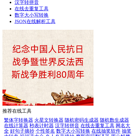
汉字转拼音
在线去重复工具
数字大小写转换
JSON在线解析工具
推荐在线工具
繁体字转换器
火星文转换器
随机密码生成器
随机数生成器
在线计算器
秒表计时器
汉字转拼音
在线去重复工具
网名大
全
好句子摘抄
个性签名
数字大小写转换
在线抽奖软件
抽奖