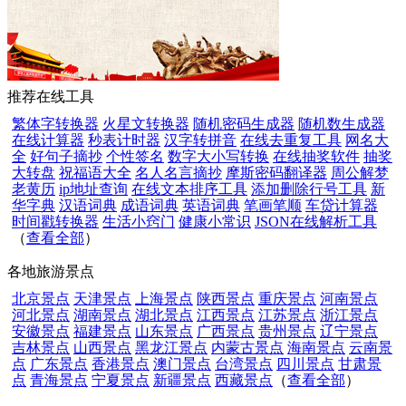
推荐在线工具
繁体字转换器
火星文转换器
随机密码生成器
随机数生成器
在线计算器
秒表计时器
汉字转拼音
在线去重复工具
网名大
全
好句子摘抄
个性签名
数字大小写转换
在线抽奖软件
抽奖
大转盘
祝福语大全
名人名言摘抄
摩斯密码翻译器
周公解梦
老黄历
ip地址查询
在线文本排序工具
添加删除行号工具
新
华字典
汉语词典
成语词典
英语词典
笔画笔顺
车贷计算器
时间戳转换器
生活小窍门
健康小常识
JSON在线解析工具
（
查看全部
）
各地旅游景点
北京景点
天津景点
上海景点
陕西景点
重庆景点
河南景点
河北景点
湖南景点
湖北景点
江西景点
江苏景点
浙江景点
安徽景点
福建景点
山东景点
广西景点
贵州景点
辽宁景点
吉林景点
山西景点
黑龙江景点
内蒙古景点
海南景点
云南景
点
广东景点
香港景点
澳门景点
台湾景点
四川景点
甘肃景
点
青海景点
宁夏景点
新疆景点
西藏景点
（
查看全部
）