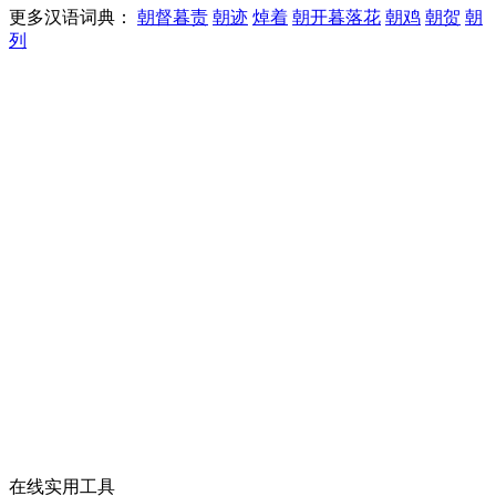
更多汉语词典：
朝督暮责
朝迹
焯着
朝开暮落花
朝鸡
朝贺
朝
列
在线实用工具