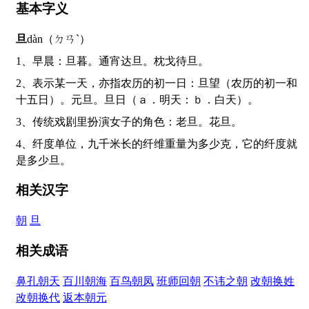
基本字义
旦
dàn（ㄉㄢˋ）
1、早晨：旦暮。通宵达旦。枕戈待旦。
2、表示某一天，亦指农历的初一日：旦望（农历的初一和
十五日）。元旦。旦日（ａ．明天：ｂ．白天）。
3、传统戏剧里扮演女子的角色：老旦。花旦。
4、纤度单位，九千米长的纤维重量为多少克，它的纤度就
是多少旦。
相关汉字
朝
旦
相关成语
鼻孔朝天
百川朝海
百鸟朝凤
班师回朝
不讳之朝
改朝换姓
改朝换代
返本朝元