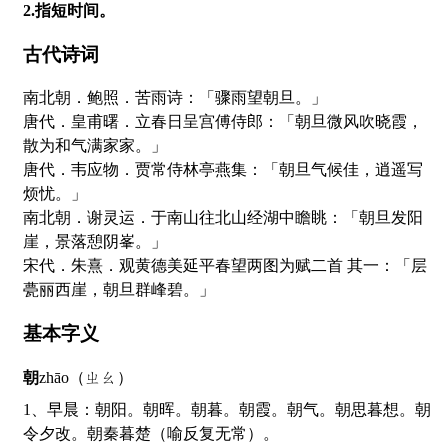
2.指短时间。
古代诗词
南北朝．鲍照．苦雨诗：「骤雨望朝旦。」
唐代．皇甫曙．立春日呈宫傅侍郎：「朝旦微风吹晓霞，
散为和气满家家。」
唐代．韦应物．贾常侍林亭燕集：「朝旦气候佳，逍遥写
烦忧。」
南北朝．谢灵运．于南山往北山经湖中瞻眺：「朝旦发阳
崖，景落憩阴峯。」
宋代．朱熹．观黄德美延平春望两图为赋二首 其一：「层
甍丽西崖，朝旦群峰碧。」
基本字义
朝
zhāo（ㄓㄠ）
1、早晨：朝阳。朝晖。朝暮。朝霞。朝气。朝思暮想。朝
令夕改。朝秦暮楚（喻反复无常）。