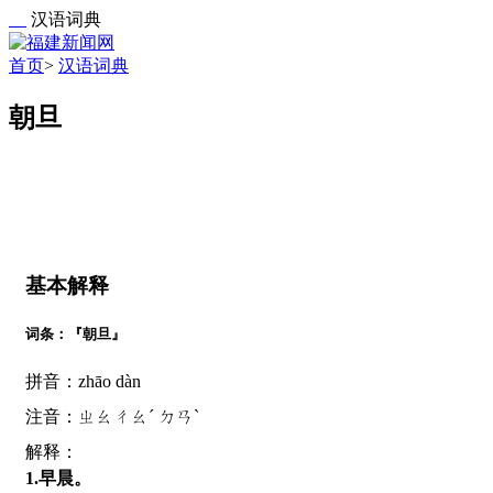
汉语词典
首页
>
汉语词典
朝旦
基本解释
词条：『朝旦』
拼音：zhāo dàn
注音：ㄓㄠㄔㄠˊ ㄉㄢˋ
解释：
1.早晨。