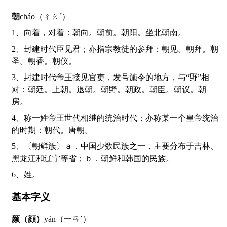
朝
cháo（ㄔㄠˊ）
1、向着，对着：朝向。朝前。朝阳。坐北朝南。
2、封建时代臣见君；亦指宗教徒的参拜：朝见。朝拜。朝
圣。朝香。朝仪。
3、封建时代帝王接见官吏，发号施令的地方，与“野”相
对：朝廷。上朝。退朝。朝野。朝政。朝臣。朝议。朝
房。
4、称一姓帝王世代相继的统治时代；亦称某一个皇帝统治
的时期：朝代。唐朝。
5、〔朝鲜族〕ａ．中国少数民族之一，主要分布于吉林、
黑龙江和辽宁等省；ｂ．朝鲜和韩国的民族。
6、姓。
基本字义
颜（顔）
yán（一ㄢˊ）