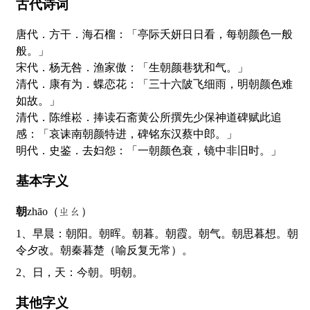
古代诗词
唐代．方干．海石榴：「亭际夭妍日日看，每朝颜色一般
般。」
宋代．杨无咎．渔家傲：「生朝颜巷犹和气。」
清代．康有为．蝶恋花：「三十六陂飞细雨，明朝颜色难
如故。」
清代．陈维崧．捧读石斋黄公所撰先少保神道碑赋此追
感：「哀诔南朝颜特进，碑铭东汉蔡中郎。」
明代．史鉴．去妇怨：「一朝颜色衰，镜中非旧时。」
基本字义
朝
zhāo（ㄓㄠ）
1、早晨：朝阳。朝晖。朝暮。朝霞。朝气。朝思暮想。朝
令夕改。朝秦暮楚（喻反复无常）。
2、日，天：今朝。明朝。
其他字义