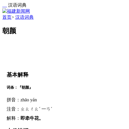
汉语词典
首页
>
汉语词典
朝颜
基本解释
词条：『朝颜』
拼音：zhāo yán
注音：ㄓㄠㄔㄠˊ 一ㄢˊ
解释：
即牵牛花。