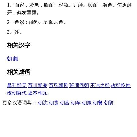
1、面容，脸色，脸面：容颜。开颜。颜面。颜色。笑逐颜
开。鹤发童颜。
2、色彩：颜料。五颜六色。
3、姓。
相关汉字
朝
颜
相关成语
鼻孔朝天
百川朝海
百鸟朝凤
班师回朝
不讳之朝
改朝换姓
改朝换代
返本朝元
更多汉语词典：
朝沆
朝贵
朝宫
朝车
朝策
朝餐
朝阶