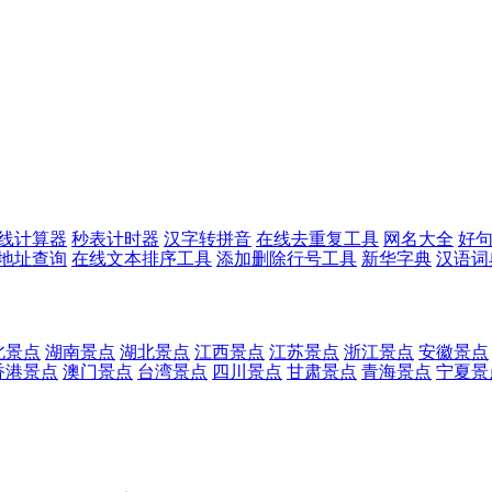
线计算器
秒表计时器
汉字转拼音
在线去重复工具
网名大全
好
p地址查询
在线文本排序工具
添加删除行号工具
新华字典
汉语词
北景点
湖南景点
湖北景点
江西景点
江苏景点
浙江景点
安徽景点
香港景点
澳门景点
台湾景点
四川景点
甘肃景点
青海景点
宁夏景