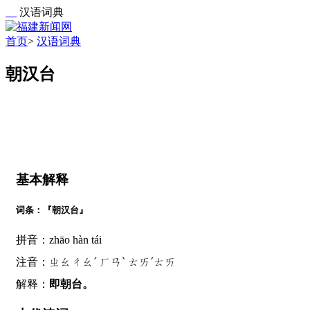
汉语词典
首页
>
汉语词典
朝汉台
基本解释
词条：『朝汉台』
拼音：zhāo hàn tái
注音：ㄓㄠㄔㄠˊ ㄏㄢˋ ㄊㄞˊㄊㄞ
解释：
即朝台。