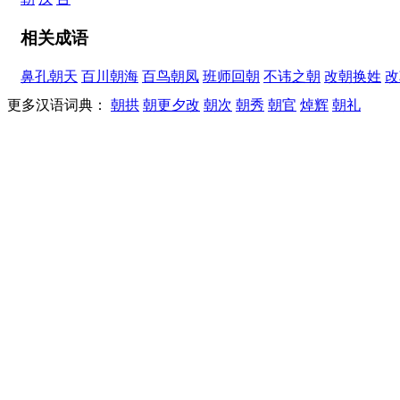
相关成语
鼻孔朝天
百川朝海
百鸟朝凤
班师回朝
不讳之朝
改朝换姓
改
更多汉语词典：
朝拱
朝更夕改
朝次
朝秀
朝官
焯辉
朝礼