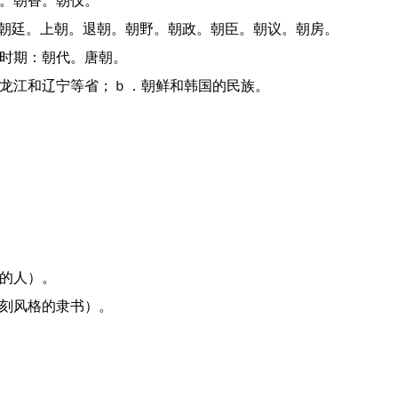
圣。朝香。朝仪。
对：朝廷。上朝。退朝。朝野。朝政。朝臣。朝议。朝房。
的时期：朝代。唐朝。
、黑龙江和辽宁等省；ｂ．朝鲜和韩国的民族。
代的人）。
碑刻风格的隶书）。