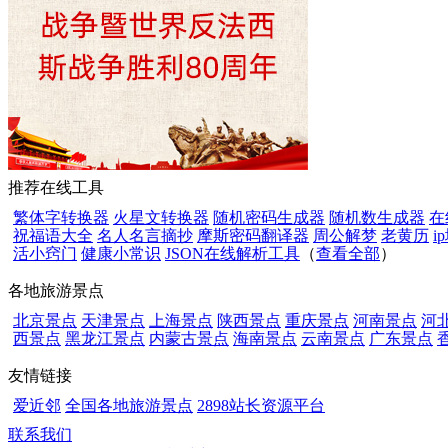
推荐在线工具
繁体字转换器
火星文转换器
随机密码生成器
随机数生成器
在
祝福语大全
名人名言摘抄
摩斯密码翻译器
周公解梦
老黄历
i
活小窍门
健康小常识
JSON在线解析工具
（
查看全部
）
各地旅游景点
北京景点
天津景点
上海景点
陕西景点
重庆景点
河南景点
河
西景点
黑龙江景点
内蒙古景点
海南景点
云南景点
广东景点
友情链接
爱近邻
全国各地旅游景点
2898站长资源平台
联系我们