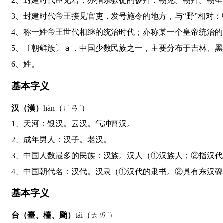
2、封建时代臣见君；亦指宗教徒的参拜：朝见。朝拜。朝
3、封建时代帝王接见官吏，发号施令的地方，与“野”相
4、称一姓帝王世代相继的统治时代；亦称某一个皇帝统治
5、〔朝鲜族〕ａ．中国少数民族之一，主要分布于吉林
6、姓。
基本字义
汉（漢）
hàn（ㄏㄢˋ）
1、天河：银汉。云汉。气冲霄汉。
2、成年男人：汉子。老汉。
3、中国人数最多的民族：汉族。汉人（①汉族人；②指汉
4、中国朝代名：汉代。汉隶（①汉代的隶书。②具有东汉
基本字义
台（臺、檯、颱）
tái（ㄊㄞˊ）