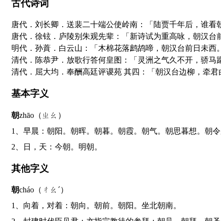
古代诗词
唐代．刘长卿．送裴二十端公使岭南：「陆贾千年后，谁看
唐代．徐铉．庐陵别朱观先辈：「新诗试为重高咏，朝汉台
明代．孙蕡．白云山：「木棉花落鹧鸪啼，朝汉台前日未西
清代．陈恭尹．放歌行答何皇图：「灵洲之气久不开，骄马
清代．屈大均．奉酬高廷评谡苑 其四：「朝汉台边柳，牵君
基本字义
朝
zhāo（ㄓㄠ）
1、早晨：朝阳。朝晖。朝暮。朝霞。朝气。朝思暮想。朝
2、日，天：今朝。明朝。
其他字义
朝
cháo（ㄔㄠˊ）
1、向着，对着：朝向。朝前。朝阳。坐北朝南。