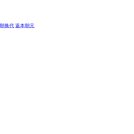
朝换代
返本朝元