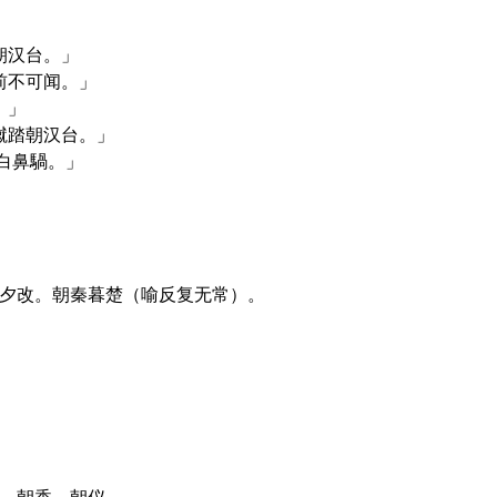
朝汉台。」
前不可闻。」
。」
蹴踏朝汉台。」
白鼻騧。」
令夕改。朝秦暮楚（喻反复无常）。