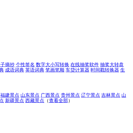
句子摘抄
个性签名
数字大小写转换
在线抽奖软件
抽奖大转盘
典
成语词典
英语词典
笔画笔顺
车贷计算器
时间戳转换器
生
福建景点
山东景点
广西景点
贵州景点
辽宁景点
吉林景点
山
点
新疆景点
西藏景点
（
查看全部
）