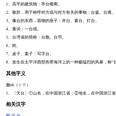
1、高平的建筑物：亭台楼阁。
2、敬辞，用于称呼对方或与对方有关的事物：台鉴。台甫。
3、像台的东西，器物的座子：井台。窗台。灯台。
4、量词：一台戏。
5、台湾省的简称：台胞。台币。
6、姓。
7、桌子、案子：写字台。
8、发生在太平洋西部热带海洋上的一种极猛烈的风暴，称“
其他字义
台
tāi（ㄊㄞ）
1、〔天台〕①山名，在中国浙江省；②地名，在中国浙江
相关汉字
朝
汉
台