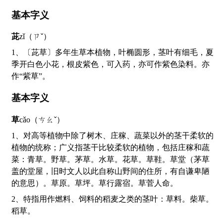
基本字义
茈
zǐ（ㄗˇ）
1、〔茈草〕多年生草本植物，叶椭圆形，茎叶有细毛，夏
季开白色小花，根皮紫色，可入药，亦可作紫色染料。亦
作“紫草”。
基本字义
草
cǎo（ㄘㄠˇ）
1、对高等植物中除了树木、庄稼、蔬菜以外的茎干柔软的
植物的统称；广义指茎干比较柔软的植物，包括庄稼和蔬
菜：青草。野草。茅草。水草。花草。草鞋。草堂（茅草
盖的堂屋，旧时文人以此自称山野间的住所，有自谦卑陋
的意思）。草原。草坪。草行露宿。草菅人命。
2、特指用作燃料、饲料的稻麦之类的茎叶：草料。柴草。
稻草。