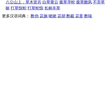
八公山上，草木皆兵
白草黄云
拨草寻蛇
拨草瞻风
不弃草
昧
打草惊蛇
打草蛇惊
长林丰草
更多汉语词典：
酢伪
茈施
呲呲
茈胡
酢酨
茈姜
酢味