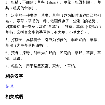
3、粗糙，不细致：草率（shuài）。草鄙（粗野朴陋）。草
具（粗劣的食物）。
4、汉字的一种书体：草书。草字（亦为旧时谦称自己的别
名）。章草（草书的一种，笔画保存了一些隶书的笔势，
因其最初用于奏章，故名“章草”）。狂草。草体（①指汉字
草书；②拼音文字的手写体，有大草、小草之分）。
5、打稿子，亦指稿子；引申为初步的，非正式的：草拟。
草诏（为皇帝草拟诏书）。
6、荒野，原野，引申为在野的、民间的：草野。草莽。草
寇。草贼。
7、雌性的（用于某些家畜、家禽）：草鸡。
相关汉字
茈
草
相关成语