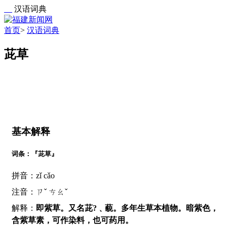
汉语词典
首页
>
汉语词典
茈草
基本解释
词条：『茈草』
拼音：zǐ cǎo
注音：ㄗˇ ㄘㄠˇ
解释：
即紫草。又名茈?﹑藐。多年生草本植物。暗紫色，
含紫草素，可作染料，也可药用。