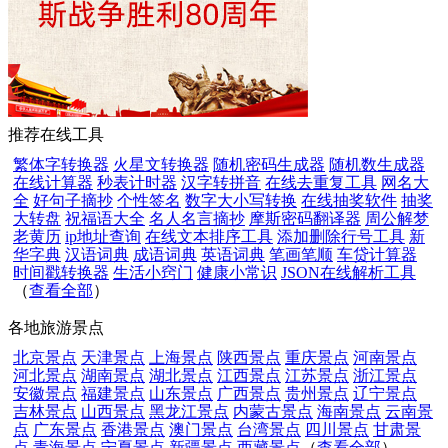
推荐在线工具
繁体字转换器
火星文转换器
随机密码生成器
随机数生成器
在线计算器
秒表计时器
汉字转拼音
在线去重复工具
网名大
全
好句子摘抄
个性签名
数字大小写转换
在线抽奖软件
抽奖
大转盘
祝福语大全
名人名言摘抄
摩斯密码翻译器
周公解梦
老黄历
ip地址查询
在线文本排序工具
添加删除行号工具
新
华字典
汉语词典
成语词典
英语词典
笔画笔顺
车贷计算器
时间戳转换器
生活小窍门
健康小常识
JSON在线解析工具
（
查看全部
）
各地旅游景点
北京景点
天津景点
上海景点
陕西景点
重庆景点
河南景点
河北景点
湖南景点
湖北景点
江西景点
江苏景点
浙江景点
安徽景点
福建景点
山东景点
广西景点
贵州景点
辽宁景点
吉林景点
山西景点
黑龙江景点
内蒙古景点
海南景点
云南景
点
广东景点
香港景点
澳门景点
台湾景点
四川景点
甘肃景
点
青海景点
宁夏景点
新疆景点
西藏景点
（
查看全部
）