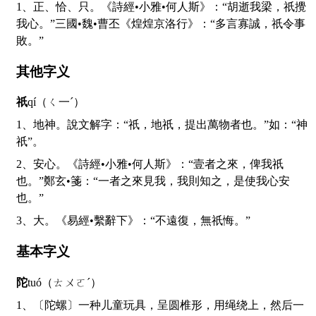
1、正、恰、只。《詩經•小雅•何人斯》：“胡逝我梁，祇攪
我心。”三國•魏•曹丕《煌煌京洛行》：“多言寡誠，祇令事
敗。”
其他字义
祇
qí（ㄑ一ˊ）
1、地神。說文解字：“祇，地祇，提出萬物者也。”如：“神
祇”。
2、安心。《詩經•小雅•何人斯》：“壹者之來，俾我祇
也。”鄭玄•箋：“一者之來見我，我則知之，是使我心安
也。”
3、大。《易經•繫辭下》：“不遠復，無祇悔。”
基本字义
陀
tuó（ㄊㄨㄛˊ）
1、〔陀螺〕一种儿童玩具，呈圆椎形，用绳绕上，然后一