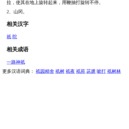
拉，使其在地上旋转起来，用鞭抽打旋转不停。
2、山冈。
相关汉字
祇
陀
相关成语
一路神祇
更多汉语词典：
祇园精舍
祇树
祇夜
祇苑
茈虒
呲打
祇树林