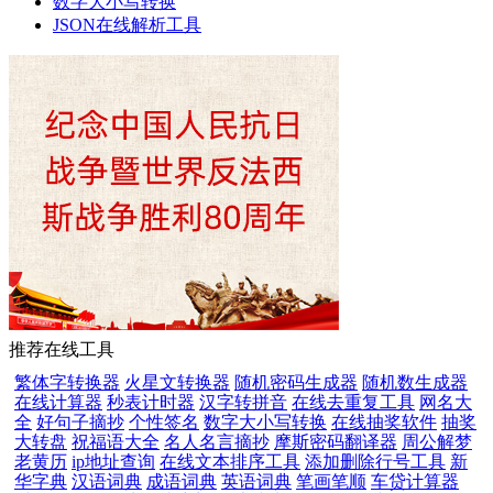
数字大小写转换
JSON在线解析工具
推荐在线工具
繁体字转换器
火星文转换器
随机密码生成器
随机数生成器
在线计算器
秒表计时器
汉字转拼音
在线去重复工具
网名大
全
好句子摘抄
个性签名
数字大小写转换
在线抽奖软件
抽奖
大转盘
祝福语大全
名人名言摘抄
摩斯密码翻译器
周公解梦
老黄历
ip地址查询
在线文本排序工具
添加删除行号工具
新
华字典
汉语词典
成语词典
英语词典
笔画笔顺
车贷计算器