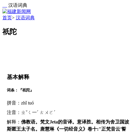
汉语词典
首页
>
汉语词典
祇陀
基本解释
词条：『祇陀』
拼音：zhǐ tuó
注音：ㄓˇㄑ一ˊ ㄊㄨㄛˊ
解释：
佛教语。梵文Jeta的音译。意译胜。相传为舍卫国波
斯匿王太子名。唐慧琳《一切经音义》卷十:"正梵音云'誓