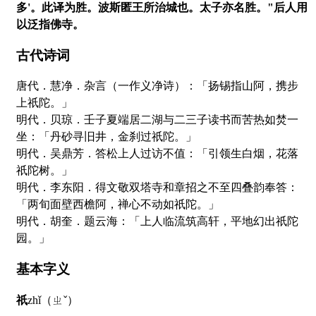
多'。此译为胜。波斯匿王所治城也。太子亦名胜。"后人用
以泛指佛寺。
古代诗词
唐代．慧净．杂言（一作义净诗）：「扬锡指山阿，携步
上祇陀。」
明代．贝琼．壬子夏端居二湖与二三子读书而苦热如焚一
坐：「丹砂寻旧井，金刹过祇陀。」
明代．吴鼎芳．答松上人过访不值：「引领生白烟，花落
祇陀树。」
明代．李东阳．得文敬双塔寺和章招之不至四叠韵奉答：
「两旬面壁西檐阿，禅心不动如祇陀。」
明代．胡奎．题云海：「上人临流筑高轩，平地幻出祇陀
园。」
基本字义
祇
zhǐ（ㄓˇ）