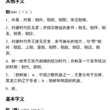
其他字义
朝
cháo（ㄔㄠˊ）
1、向着，对着：朝向。朝前。朝阳。坐北朝南。
2、封建时代臣见君；亦指宗教徒的参拜：朝见。朝拜。朝
圣。朝香。朝仪。
3、封建时代帝王接见官吏，发号施令的地方，与“野”相
对：朝廷。上朝。退朝。朝野。朝政。朝臣。朝议。朝
房。
4、称一姓帝王世代相继的统治时代；亦称某一个皇帝统治
的时期：朝代。唐朝。
5、〔朝鲜族〕ａ．中国少数民族之一，主要分布于吉林、
黑龙江和辽宁等省；ｂ．朝鲜和韩国的民族。
6、姓。
基本字义
阳（陽）
yáng（一ㄤˊ）