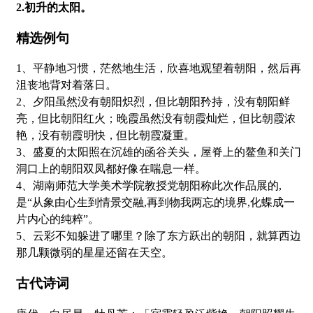
2.初升的太阳。
精选例句
1、平静地习惯，茫然地生活，欣喜地观望着朝阳，然后再
沮丧地背对着落日。
2、夕阳虽然没有朝阳炽烈，但比朝阳矜持，没有朝阳鲜
亮，但比朝阳红火；晚霞虽然没有朝霞灿烂，但比朝霞浓
艳，没有朝霞明快，但比朝霞凝重。
3、盛夏的太阳照在沉雄的函谷关头，屋脊上的鳌鱼和关门
洞口上的朝阳双凤都好像在喘息一样。
4、湖南师范大学美术学院教授党朝阳称此次作品展的,
是“从象由心生到情景交融,再到物我两忘的境界,化蝶成一
片内心的纯粹”。
5、云彩不知躲进了哪里？除了东方跃出的朝阳，就算西边
那几颗微弱的星星还留在天空。
古代诗词