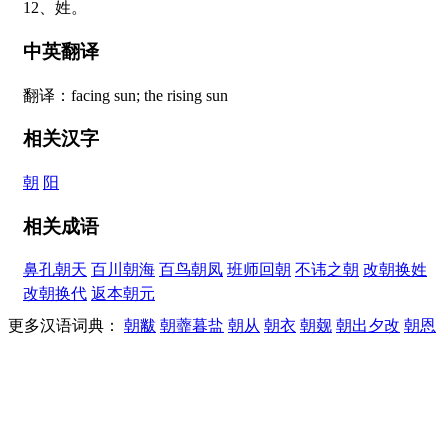
12、姓。
中英翻译
翻译：facing sun; the rising sun
相关汉字
朝
阳
相关成语
鼻孔朝天
百川朝海
百鸟朝凤
班师回朝
不讳之朝
改朝换姓
改朝换代
返本朝元
更多汉语词典：
朝黻
朝虀暮盐
朝从
朝衣
朝觌
朝出夕改
朝恩