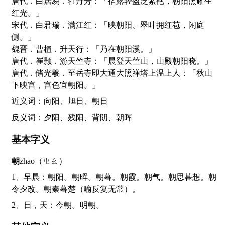
唐代．白居易．牡丹芳：「宿露轻盈泛紫艳，朝阳照耀生
红光。」
宋代．白君瑞．满江红：「映朝阳、翠叶拥红苞，闲庭
侧。」
魏晋．曹植．升天行：「乃在朝阳溪。」
唐代．崔颢．游天竺寺：「晨登天竺山，山殿朝阳晓。」
唐代．储光羲．至岳寺即大通大照禅塔上温上人：「秋山
下映宫，宫色宜朝阳。」
近义词：向阳、旭日、朝日
反义词：夕阳、残阳、背阴、朝晖
基本字义
朝
zhāo（ㄓㄠ）
1、早晨：朝阳。朝晖。朝暮。朝霞。朝气。朝思暮想。朝
令夕改。朝秦暮楚（喻反复无常）。
2、日，天：今朝。明朝。