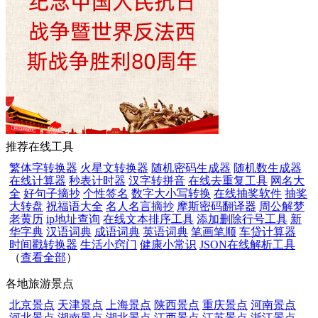
推荐在线工具
繁体字转换器
火星文转换器
随机密码生成器
随机数生成器
在线计算器
秒表计时器
汉字转拼音
在线去重复工具
网名大
全
好句子摘抄
个性签名
数字大小写转换
在线抽奖软件
抽奖
大转盘
祝福语大全
名人名言摘抄
摩斯密码翻译器
周公解梦
老黄历
ip地址查询
在线文本排序工具
添加删除行号工具
新
华字典
汉语词典
成语词典
英语词典
笔画笔顺
车贷计算器
时间戳转换器
生活小窍门
健康小常识
JSON在线解析工具
（
查看全部
）
各地旅游景点
北京景点
天津景点
上海景点
陕西景点
重庆景点
河南景点
河北景点
湖南景点
湖北景点
江西景点
江苏景点
浙江景点