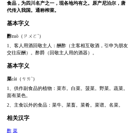
食品，为四川名产之一，现各地均有之。原产尼泊尔，唐
代传入我国。通称榨菜。
基本字义
酢
zuò（ㄗㄨㄛˋ）
1、客人用酒回敬主人：酬酢（主客相互敬酒，引申为朋友
交往应酬）。酢爵（回敬主人用的酒器）。
基本字义
菜
cài（ㄘㄞˋ）
1、供作副食品的植物：菜市。白菜。菠菜。野菜。蔬菜。
面有菜色。
2、主食以外的食品：菜牛。菜畜。菜肴。菜谱。名菜。
相关汉字
酢
菜