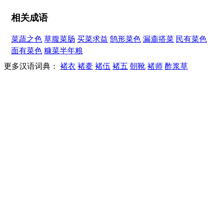
相关成语
菜蔬之色
草腹菜肠
买菜求益
鹄形菜色
漏齑搭菜
民有菜色
面有菜色
糠菜半年粮
更多汉语词典：
褚衣
褚橐
褚伍
褚五
朝靴
褚师
酢浆草