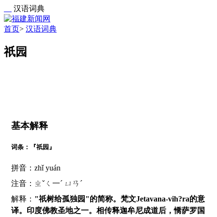
汉语词典
首页
>
汉语词典
祇园
基本解释
词条：『祇园』
拼音：zhǐ yuán
注音：ㄓˇㄑ一ˊ ㄩㄢˊ
解释：
"祇树给孤独园"的简称。梵文Jetavana-vih?ra的意
译。印度佛教圣地之一。相传释迦牟尼成道后，憍萨罗国