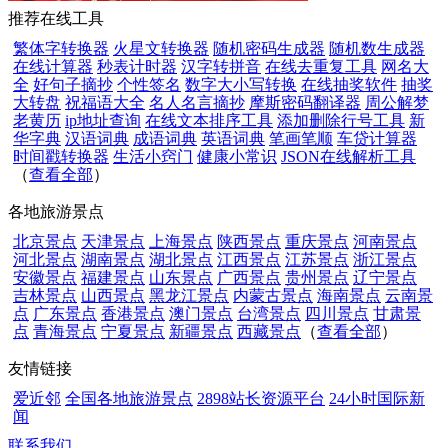
推荐在线工具
繁体字转换器
火星文转换器
随机密码生成器
随机数生成器
在线计算器
秒表计时器
汉字转拼音
在线去重复工具
网名大
全
好句子摘抄
个性签名
数字大小写转换
在线抽奖软件
抽奖
大转盘
祝福语大全
名人名言摘抄
摩斯密码翻译器
周公解梦
老黄历
ip地址查询
在线文本排序工具
添加删除行号工具
新
华字典
汉语词典
成语词典
英语词典
笔画笔顺
车贷计算器
时间戳转换器
生活小窍门
健康小常识
JSON在线解析工具
（
查看全部
）
各地旅游景点
北京景点
天津景点
上海景点
陕西景点
重庆景点
河南景点
河北景点
湖南景点
湖北景点
江西景点
江苏景点
浙江景点
安徽景点
福建景点
山东景点
广西景点
贵州景点
辽宁景点
吉林景点
山西景点
黑龙江景点
内蒙古景点
海南景点
云南景
点
广东景点
香港景点
澳门景点
台湾景点
四川景点
甘肃景
点
青海景点
宁夏景点
新疆景点
西藏景点
（
查看全部
）
友情链接
爱近邻
全国各地旅游景点
2898站长资源平台
24小时国际新
闻
联系我们