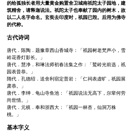
的给孤独长者用大量黄金购置舍卫城南祇陀太子园地，建
筑精舍，请释迦说法。祇陀太子也奉献了园内的树木，故
以二人名字命名。玄奘去印度时，祇园已毁。后用为佛寺
的代称。
古代诗词
唐代．陈陶．题豫章西山香城寺：「祇园树老梵声小，雪
岭花香灯影长。」
唐代．慧净．和琳法师初春法集之作：「鹫岭光前选，祇
园表昔恭。」
隋代．孔德绍．送舍利宿定普岩：「仁祠表虚旷，祇园展
肃恭。」
唐代．李绅．龟山寺鱼池：「祇园说法无高下，尔辈何劳
尚世情。」
唐代．元稹．奉和浙西大：「祇园一林杏，仙洞万株
桃。」
基本字义