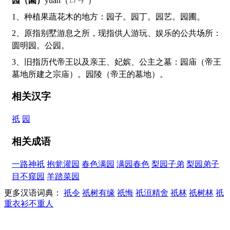
园（園）
yuán（ㄩㄢˊ）
1、种植果蔬花木的地方：园子。园丁。园艺。园圃。
2、原指别墅游息之所，现指供人游玩、娱乐的公共场所：
圆明园。公园。
3、旧指历代帝王以及亲王、妃嫔、公主之墓：园庙（帝王
墓地所建之宗庙）。园陵（帝王的墓地）。
相关汉字
祇
园
相关成语
一路神祇
抱瓮灌园
春色满园
满园春色
梨园子弟
梨园弟子
目不窥园
羊踏菜园
更多汉语词典：
祇令
祇树有缘
祇悔
祇洹精舍
祇林
祇树林
祇
重衣衫不重人