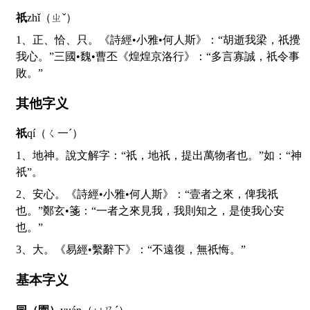
祇
zhǐ（ㄓˇ）
1、正、恰、只。《詩經•小雅•何人斯》：“胡逝我梁，祇攪
我心。”三國•魏•曹丕《煌煌京洛行》：“多言寡誠，祇令事
敗。”
其他字义
祇
qí（ㄑ一ˊ）
1、地神。說文解字：“祇，地祇，提出萬物者也。”如：“神
祇”。
2、安心。《詩經•小雅•何人斯》：“壹者之來，俾我祇
也。”鄭玄•箋：“一者之來見我，我則知之，是使我心安
也。”
3、大。《易經•繫辭下》：“不遠復，無祇悔。”
基本字义