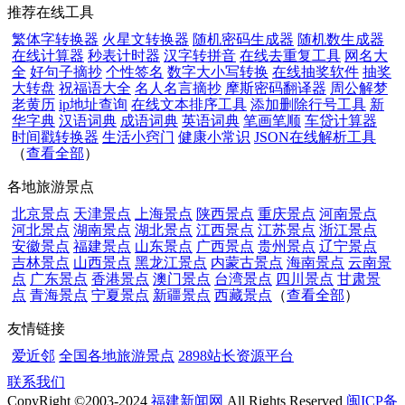
推荐在线工具
繁体字转换器
火星文转换器
随机密码生成器
随机数生成器
在线计算器
秒表计时器
汉字转拼音
在线去重复工具
网名大
全
好句子摘抄
个性签名
数字大小写转换
在线抽奖软件
抽奖
大转盘
祝福语大全
名人名言摘抄
摩斯密码翻译器
周公解梦
老黄历
ip地址查询
在线文本排序工具
添加删除行号工具
新
华字典
汉语词典
成语词典
英语词典
笔画笔顺
车贷计算器
时间戳转换器
生活小窍门
健康小常识
JSON在线解析工具
（
查看全部
）
各地旅游景点
北京景点
天津景点
上海景点
陕西景点
重庆景点
河南景点
河北景点
湖南景点
湖北景点
江西景点
江苏景点
浙江景点
安徽景点
福建景点
山东景点
广西景点
贵州景点
辽宁景点
吉林景点
山西景点
黑龙江景点
内蒙古景点
海南景点
云南景
点
广东景点
香港景点
澳门景点
台湾景点
四川景点
甘肃景
点
青海景点
宁夏景点
新疆景点
西藏景点
（
查看全部
）
友情链接
爱近邻
全国各地旅游景点
2898站长资源平台
联系我们
CopyRight ©2003-2024
福建新闻网
All Rights Reserved
闽ICP备