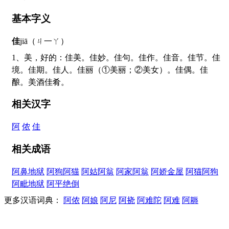
基本字义
佳
jiā（ㄐ一ㄚ）
1、美，好的：佳美。佳妙。佳句。佳作。佳音。佳节。佳
境。佳期。佳人。佳丽（①美丽；②美女）。佳偶。佳
酿。美酒佳肴。
相关汉字
阿
侬
佳
相关成语
阿鼻地狱
阿狗阿猫
阿姑阿翁
阿家阿翁
阿娇金屋
阿猫阿狗
阿毗地狱
阿平绝倒
更多汉语词典：
阿侬
阿娘
阿尼
阿挠
阿难陀
阿难
阿耨