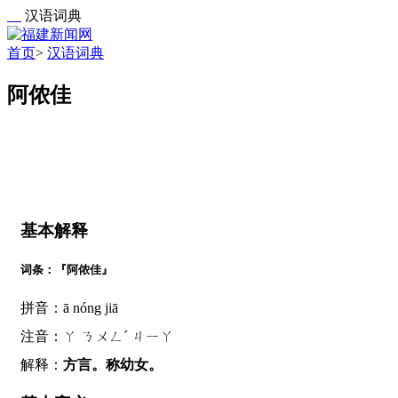
汉语词典
首页
>
汉语词典
阿侬佳
基本解释
词条：『阿侬佳』
拼音：ā nóng jiā
注音：ㄚ ㄋㄨㄥˊ ㄐㄧㄚ
解释：
方言。称幼女。