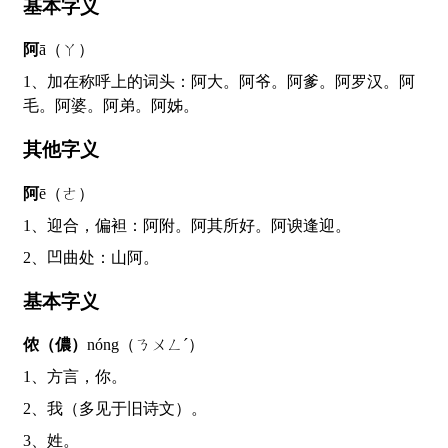
基本字义
阿
ā（ㄚ）
1、加在称呼上的词头：阿大。阿爷。阿爹。阿罗汉。阿
毛。阿婆。阿弟。阿姊。
其他字义
阿
ē（ㄜ）
1、迎合，偏袒：阿附。阿其所好。阿谀逢迎。
2、凹曲处：山阿。
基本字义
侬（儂）
nóng（ㄋㄨㄥˊ）
1、方言，你。
2、我（多见于旧诗文）。
3、姓。