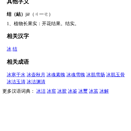
其他字义
结（結）
jiē（ㄐ一ㄝ）
1、植物长果实：开花结果。结实。
相关汉字
冰
结
相关成语
冰寒于水
冰壶秋月
冰魂素魄
冰魂雪魄
冰肌雪肠
冰肌玉骨
冰洁玉清
冰洁渊清
更多汉语词典：
冰洁
冰窖
冰胶
冰鉴
冰蠒
冰茧
冰解