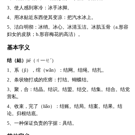
3、使人感到寒冷：冰手冰脚。
4、用冰贴近东西使其变凉：把汽水冰上。
5、洁白明彻：冰绡。冰心。冰清玉洁。冰肌玉骨（a.形容
妇女的皮肤；b.形容梅花的高洁）。
基本字义
结（結）
jié（ㄐ一ㄝˊ）
1、系（jì），绾（wǎn）：结网。结绳。结扎。
2、条状物打成的疙瘩：打结。蝴蝶结。
3、聚，合：结晶。结识。结盟。结交。结集。结合。结党
营私。
4、收束，完了（liǎo）：结账。结局。结案。结果。结
论。归根结底。
5、一种保证负责的字据：具结。