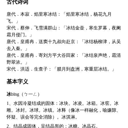
古代诗词
唐代．本寂．焰里寒冰结：「焰里寒冰结，杨花九月
飞。」
宋代．蔡伸．飞雪满群山：「冰结金壶，寒生罗幕，夜阑
霜月侵门。」
唐代．皇甫冉．送窦十九叔向赴京：「冰结杨柳津，从吴
去入秦。」
唐代．皇甫冉．寄刘方平大谷田家：「冰结泉声绝，霜清
野翠浓。」
宋代．洪适．生查子：「腊月到盘洲，寒重层冰结。」
基本字义
冰
bīng（ㄅ一ㄥ）
1、水因冷凝结成的固体：冰块。冰凌。冰箱。冰窖。冰
雕。冰封。冰球。冰镇。冰释（像冰一样融化，喻嫌隙、
怀疑、误会等完全消除）。冰淇淋。
2、结晶成固体，呈结晶形的：冰糖。冰晶石。