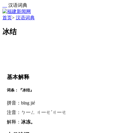
汉语词典
首页
>
汉语词典
冰结
基本解释
词条：『冰结』
拼音：bīng jié
注音：ㄅ一ㄥ ㄐ一ㄝˊㄐ一ㄝ
解释：
冰冻。