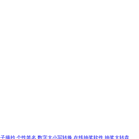
句子摘抄
个性签名
数字大小写转换
在线抽奖软件
抽奖大转盘