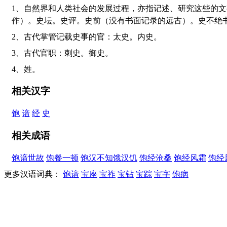
1、自然界和人类社会的发展过程，亦指记述、研究这些的文字和学科：历史。通史。断代史。近代史。世界史。文学史。史诗。史部（古代图书分类的一大部类，包括各类历史著
作）。史坛。史评。史前（没有书面记录的远古）。史不绝
2、古代掌管记载史事的官：太史。内史。
3、古代官职：刺史。御史。
4、姓。
相关汉字
饱
谙
经
史
相关成语
饱谙世故
饱餐一顿
饱汉不知饿汉饥
饱经沧桑
饱经风霜
饱经
更多汉语词典：
饱谙
宝座
宝祚
宝钻
宝踪
宝字
饱病