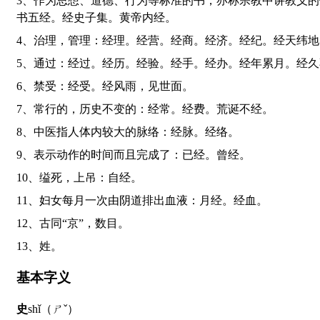
3、作为思想、道德、行为等标准的书，亦称宗教中讲教义的书，或称某一方面事物的专著：诗经。易经。经书。经卷。经文。经义。经传（zhuàn）（儒家经典与注疏的合称）。四
书五经。经史子集。黄帝内经。
4、治理，管理：经理。经营。经商。经济。经纪。经天纬
5、通过：经过。经历。经验。经手。经办。经年累月。经
6、禁受：经受。经风雨，见世面。
7、常行的，历史不变的：经常。经费。荒诞不经。
8、中医指人体内较大的脉络：经脉。经络。
9、表示动作的时间而且完成了：已经。曾经。
10、缢死，上吊：自经。
11、妇女每月一次由阴道排出血液：月经。经血。
12、古同“京”，数目。
13、姓。
基本字义
史
shǐ（ㄕˇ）