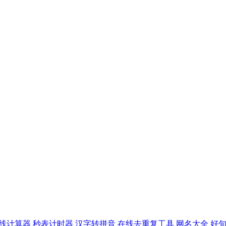
线计算器
秒表计时器
汉字转拼音
在线去重复工具
网名大全
好