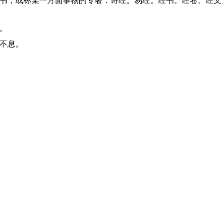
地。
久不息。