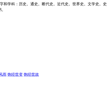
书。
风雨
饱经世变
饱经世故