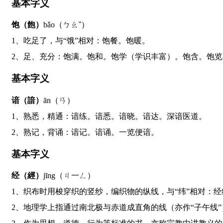
基本字义
饱（飽）
bǎo（ㄅㄠˇ）
1、吃足了，与“饿”相对：饱餐。饱暖。
2、足、充分：饱满。饱和。饱学（学识丰富）。饱含。饱
基本字义
谙（諳）
ān（ㄢ）
1、熟悉，精通：谙练。谙悉。谙晓。谙达。深谙医道。
2、熟记，背诵：谙记。谙诵。一览便谙。
基本字义
经（經）
jīng（ㄐ一ㄥ）
1、织布时用梭穿织的竖纱，编织物的纵线，与“纬”相对：经
2、地理学上指通过南北极与赤道成直角的线（亦作“子午线