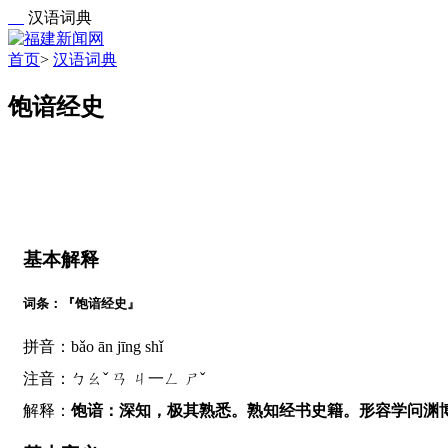
汉语词典
首页
>
汉语词典
饱谙经史
基本解释
词条：『饱谙经史』
拼音：bǎo ān jīng shǐ
注音：ㄅㄠˇ ㄢ ㄐ一ㄥ ㄕˇ
解释：
饱谙：深知，极其熟悉。熟知经书史籍。形容学问渊