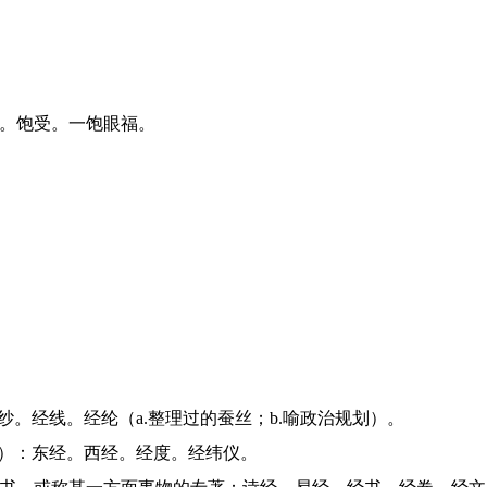
览。饱受。一饱眼福。
纱。经线。经纶（a.整理过的蚕丝；b.喻政治规划）。
”）：东经。西经。经度。经纬仪。