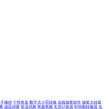
句子摘抄
个性签名
数字大小写转换
在线抽奖软件
抽奖大转盘
典
成语词典
英语词典
笔画笔顺
车贷计算器
时间戳转换器
生