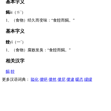
基本字义
餲
ài（ㄞˋ）
1、（食物）经久而变味：“食饐而餲。”
基本字义
饐
yì（一ˋ）
1、（食物）腐败发臭：“食饐而餲。”
相关汉字
餲
饐
更多汉语词典：
賹化
僾唈
僾然
僾尼
僾逮
暧态
皧皧