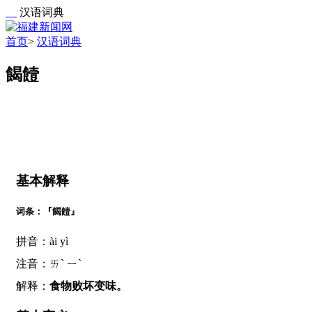
汉语词典
首页
>
汉语词典
餲饐
基本解释
词条：『餲饐』
拼音：ài yì
注音：ㄞˋ ㄧˋ
解释：
食物败坏变味。