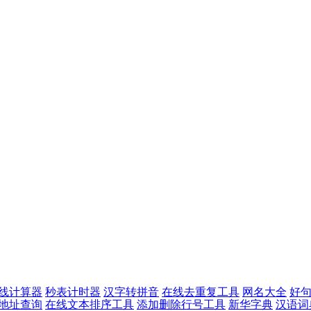
线计算器
秒表计时器
汉字转拼音
在线去重复工具
网名大全
好
p地址查询
在线文本排序工具
添加删除行号工具
新华字典
汉语词