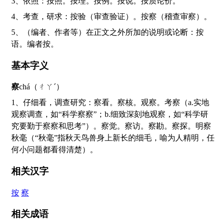
3、依照：按照。按理。按例。按说。按质论价。
4、考查，研求：按验（审查验证）。按察（稽查审察）。
5、（编者、作者等）在正文之外所加的说明或论断：按
语。编者按。
基本字义
察
chá（ㄔㄚˊ）
1、仔细看，调查研究：察看。察核。观察。考察（a.实地
观察调查，如“科学察察”；b.细致深刻地观察，如“科学研
究要勤于察察和思考”）。察觉。察访。察勘。察探。明察
秋毫（“秋毫”指秋天鸟兽身上新长的细毛，喻为人精明，任
何小问题都看得清楚）。
相关汉字
按
察
相关成语