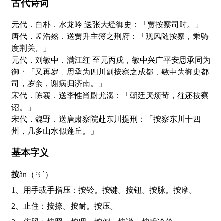
古代诗词
元代．白朴．水龙吟 送张大经御史：「贾按察司时。」
唐代．孟浩然．送贾升主簿之荆府：「观风随按察，乘骑
度荆关。」
元代．刘敏中．满江红 至元丙戌，敏中兴广平安思承同为
御：「又再岁，思承为四川副按察之成都，敏中为御史都
司，岁余，谢病归济南。」
宋代．陈襄．送李惟肖尉尤溪：「朝廷厌烦苛，往还按察
诏。」
宋代．魏野．送唐肃察院赴东川提刑：「按察东川十四
州，几多山水似蓬丘。」
基本字义
按
àn（ㄢˋ）
1、用手或手指压：按铃。按键。按钮。按脉。按摩。
2、止住：按捺。按耐。按压。