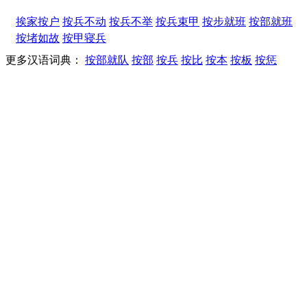
挨家按户
按兵不动
按兵不举
按兵束甲
按步就班
按部就班
按堵如故
按甲寝兵
更多汉语词典：
按部就队
按部
按兵
按比
按本
按板
按惩