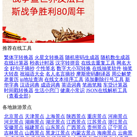
推荐在线工具
繁体字转换器
火星文转换器
随机密码生成器
随机数生成器
在线计算器
秒表计时器
汉字转拼音
在线去重复工具
网名大
全
好句子摘抄
个性签名
数字大小写转换
在线抽奖软件
抽奖
大转盘
祝福语大全
名人名言摘抄
摩斯密码翻译器
周公解梦
老黄历
ip地址查询
在线文本排序工具
添加删除行号工具
新
华字典
汉语词典
成语词典
英语词典
笔画笔顺
车贷计算器
时间戳转换器
生活小窍门
健康小常识
JSON在线解析工具
（
查看全部
）
各地旅游景点
北京景点
天津景点
上海景点
陕西景点
重庆景点
河南景点
河北景点
湖南景点
湖北景点
江西景点
江苏景点
浙江景点
安徽景点
福建景点
山东景点
广西景点
贵州景点
辽宁景点
吉林景点
山西景点
黑龙江景点
内蒙古景点
海南景点
云南景