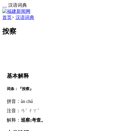
汉语词典
首页
>
汉语词典
按察
基本解释
词条：『按察』
拼音：àn chá
注音：ㄢˋ ㄔㄚˊ
解释：
巡察;考查。