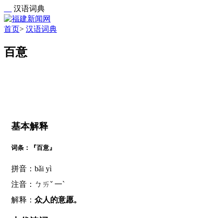
汉语词典
首页
>
汉语词典
百意
基本解释
词条：『百意』
拼音：bǎi yì
注音：ㄅㄞˇ 一ˋ
解释：
众人的意愿。