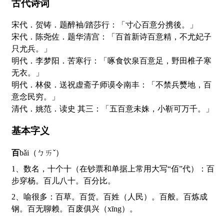
古代诗词
宋代．贺铸．题醉袖/踏莎行：「寸心百意分携後。」
宋代．陈尧佐．题华清宫：「百首新诗百意精，不尤妃子
只尤兵。」
明代．李梦阳．苦寒行：「啄食饮泉百意足，野田椎子寒
无衣。」
明代．林俊．送祝虚斋子师谟令南丰：「不禁兵燹地，百
意念民穷。」
清代．姚范．读史 其三：「五百意未姝，小靳可万千。」
基本字义
百
bǎi（ㄅㄞˇ）
1、数名，十个十（在钞票和单据上常用大写“佰”代）：百
步穿杨。百儿八十。百分比。
2、喻很多：百草。百货。百姓（人民）。百般。百炼成
钢。百无聊赖。百废俱兴（xīng）。