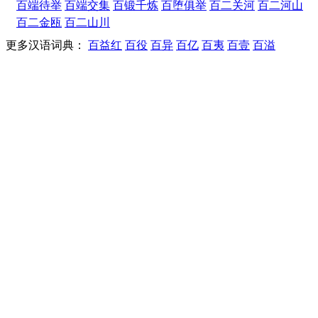
百端待举
百端交集
百锻千炼
百堕俱举
百二关河
百二河山
百二金瓯
百二山川
更多汉语词典：
百益红
百役
百异
百亿
百夷
百壹
百溢