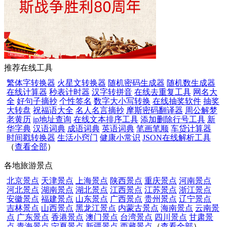
推荐在线工具
繁体字转换器
火星文转换器
随机密码生成器
随机数生成器
在线计算器
秒表计时器
汉字转拼音
在线去重复工具
网名大
全
好句子摘抄
个性签名
数字大小写转换
在线抽奖软件
抽奖
大转盘
祝福语大全
名人名言摘抄
摩斯密码翻译器
周公解梦
老黄历
ip地址查询
在线文本排序工具
添加删除行号工具
新
华字典
汉语词典
成语词典
英语词典
笔画笔顺
车贷计算器
时间戳转换器
生活小窍门
健康小常识
JSON在线解析工具
（
查看全部
）
各地旅游景点
北京景点
天津景点
上海景点
陕西景点
重庆景点
河南景点
河北景点
湖南景点
湖北景点
江西景点
江苏景点
浙江景点
安徽景点
福建景点
山东景点
广西景点
贵州景点
辽宁景点
吉林景点
山西景点
黑龙江景点
内蒙古景点
海南景点
云南景
点
广东景点
香港景点
澳门景点
台湾景点
四川景点
甘肃景
点
青海景点
宁夏景点
新疆景点
西藏景点
（
查看全部
）