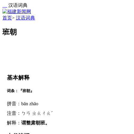
汉语词典
首页
>
汉语词典
班朝
基本解释
词条：『班朝』
拼音：bān zhāo
注音：ㄅㄢ ㄓㄠㄔㄠˊ
解释：
谓整肃朝班。