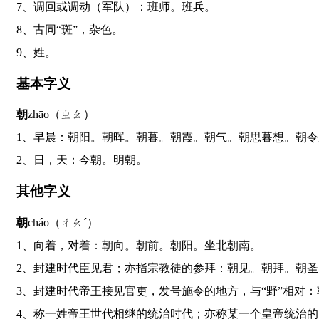
7、调回或调动（军队）：班师。班兵。
8、古同“斑”，杂色。
9、姓。
基本字义
朝
zhāo（ㄓㄠ）
1、早晨：朝阳。朝晖。朝暮。朝霞。朝气。朝思暮想。朝
2、日，天：今朝。明朝。
其他字义
朝
cháo（ㄔㄠˊ）
1、向着，对着：朝向。朝前。朝阳。坐北朝南。
2、封建时代臣见君；亦指宗教徒的参拜：朝见。朝拜。朝
3、封建时代帝王接见官吏，发号施令的地方，与“野”相
4、称一姓帝王世代相继的统治时代；亦称某一个皇帝统治