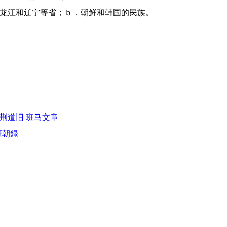
、黑龙江和辽宁等省；ｂ．朝鲜和韩国的民族。
荆道旧
班马文章
班朝録