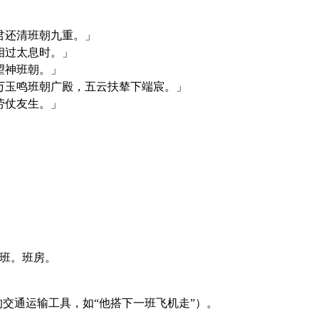
君还清班朝九重。」
相过太息时。」
望神班朝。」
万玉鸣班朝广殿，五云扶辇下端宸。」
劳仗友生。」
值班。班房。
开行的交通运输工具，如“他搭下一班飞机走”）。