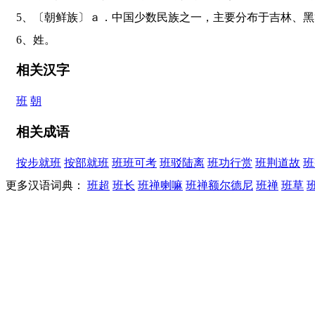
5、〔朝鲜族〕ａ．中国少数民族之一，主要分布于吉林
6、姓。
相关汉字
班
朝
相关成语
按步就班
按部就班
班班可考
班驳陆离
班功行赏
班荆道故
班
更多汉语词典：
班超
班长
班禅喇嘛
班禅额尔德尼
班禅
班草