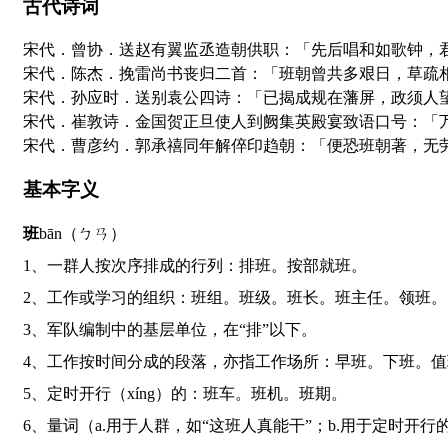
古代诗词
宋代．曾协．送赵有翼监丞造朝供职：「先后唱和如歌钟，
宋代．陈杰．挽雷尚书丧归二首：「班朝曾共多艰日，草疏
宋代．孙应时．送别袁公四诗：「已揭成规在藩屏，政须人
宋代．崔敦诗．金国贺正旦使人到阙集英殿宴致语口号：「
宋代．曹彦约．郭承禧同年解倅印趋朝：「便恐班朝著，无
基本字义
班
bān（ㄅㄢ）
1、一群人按次序排成的行列：排班。按部就班。
2、工作或学习的组织：班组。班级。班长。班主任。领班。
3、军队编制中的基层单位，在“排”以下。
4、工作按时间分成的段落，亦指工作场所：早班。下班。
5、定时开行（xíng）的：班车。班机。班期。
6、量词（a.用于人群，如“这班人真能干”；b.用于定时