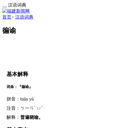
汉语词典
首页
>
汉语词典
徧谕
基本解释
词条：『徧谕』
拼音：biàn yù
注音：ㄅ一ㄢˋ ㄩˋ
解释：
普遍晓喻。