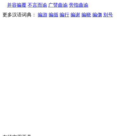
并容徧覆
不言而谕
广譬曲谕
旁指曲谕
更多汉语词典：
徧游
徧循
徧行
徧谢
徧晓
徧儛
别号