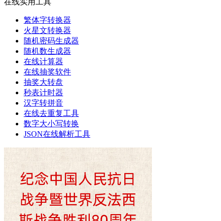
在线实用工具
繁体字转换器
火星文转换器
随机密码生成器
随机数生成器
在线计算器
在线抽奖软件
抽奖大转盘
秒表计时器
汉字转拼音
在线去重复工具
数字大小写转换
JSON在线解析工具