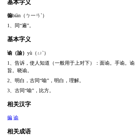
基本字义
徧
biàn（ㄅ一ㄢˋ）
1、同“遍”。
基本字义
谕（諭）
yù（ㄩˋ）
1、告诉，使人知道（一般用于上对下）：面谕。手谕。谕
旨。晓谕。
2、明白，古同“喻”，明白，理解。
3、古同“喻”，比方。
相关汉字
徧
谕
相关成语