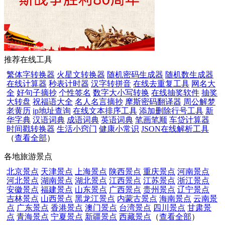
推荐在线工具
繁体字转换器
火星文转换器
随机密码生成器
随机数生成器
在线计算器
秒表计时器
汉字转拼音
在线去重复工具
网名大
全
好句子摘抄
个性签名
数字大小写转换
在线抽奖软件
抽奖
大转盘
祝福语大全
名人名言摘抄
摩斯密码翻译器
周公解梦
老黄历
ip地址查询
在线文本排序工具
添加删除行号工具
新
华字典
汉语词典
成语词典
英语词典
笔画笔顺
车贷计算器
时间戳转换器
生活小窍门
健康小常识
JSON在线解析工具
（
查看全部
）
各地旅游景点
北京景点
天津景点
上海景点
陕西景点
重庆景点
河南景点
河北景点
湖南景点
湖北景点
江西景点
江苏景点
浙江景点
安徽景点
福建景点
山东景点
广西景点
贵州景点
辽宁景点
吉林景点
山西景点
黑龙江景点
内蒙古景点
海南景点
云南景
点
广东景点
香港景点
澳门景点
台湾景点
四川景点
甘肃景
点
青海景点
宁夏景点
新疆景点
西藏景点
（
查看全部
）