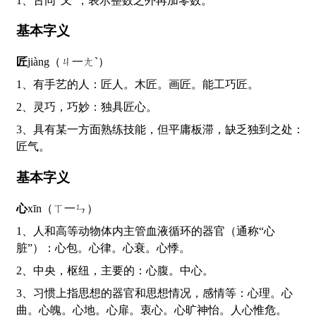
1、古同“又”，表示整数之外再加零数。
基本字义
匠
jiàng（ㄐ一ㄤˋ）
1、有手艺的人：匠人。木匠。画匠。能工巧匠。
2、灵巧，巧妙：独具匠心。
3、具有某一方面熟练技能，但平庸板滞，缺乏独到之处：
匠气。
基本字义
心
xīn（ㄒ一ㄣ）
1、人和高等动物体内主管血液循环的器官（通称“心
脏”）：心包。心律。心衰。心悸。
2、中央，枢纽，主要的：心腹。中心。
3、习惯上指思想的器官和思想情况，感情等：心理。心
曲。心魄。心地。心扉。衷心。心旷神怡。人心惟危。