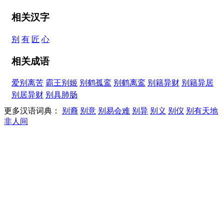
相关汉字
别
有
匠
心
相关成语
爱别离苦
霸王别姬
别鹤孤鸾
别鹤离鸾
别籍异财
别籍异居
别居异财
别具肺肠
更多汉语词典：
别裔
别意
别易会难
别异
别义
别仪
别有天地
非人间