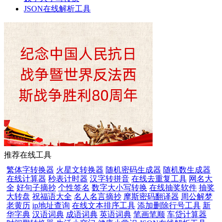
JSON在线解析工具
推荐在线工具
繁体字转换器
火星文转换器
随机密码生成器
随机数生成器
在线计算器
秒表计时器
汉字转拼音
在线去重复工具
网名大
全
好句子摘抄
个性签名
数字大小写转换
在线抽奖软件
抽奖
大转盘
祝福语大全
名人名言摘抄
摩斯密码翻译器
周公解梦
老黄历
ip地址查询
在线文本排序工具
添加删除行号工具
新
华字典
汉语词典
成语词典
英语词典
笔画笔顺
车贷计算器