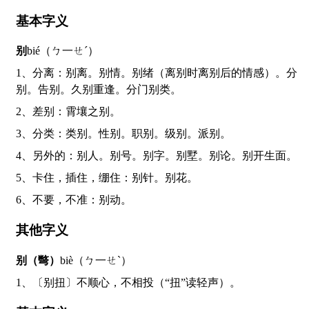
基本字义
别
bié（ㄅ一ㄝˊ）
1、分离：别离。别情。别绪（离别时离别后的情感）。分
别。告别。久别重逢。分门别类。
2、差别：霄壤之别。
3、分类：类别。性别。职别。级别。派别。
4、另外的：别人。别号。别字。别墅。别论。别开生面。
5、卡住，插住，绷住：别针。别花。
6、不要，不准：别动。
其他字义
别（彆）
biè（ㄅ一ㄝˋ）
1、〔别扭〕不顺心，不相投（“扭”读轻声）。