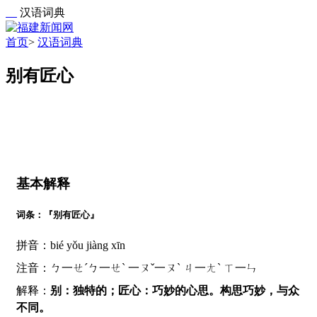
汉语词典
首页
>
汉语词典
别有匠心
基本解释
词条：『别有匠心』
拼音：bié yǒu jiàng xīn
注音：ㄅ一ㄝˊㄅ一ㄝˋ 一ㄡˇ一ㄡˋ ㄐ一ㄤˋ ㄒ一ㄣ
解释：
别：独特的；匠心：巧妙的心思。构思巧妙，与众
不同。