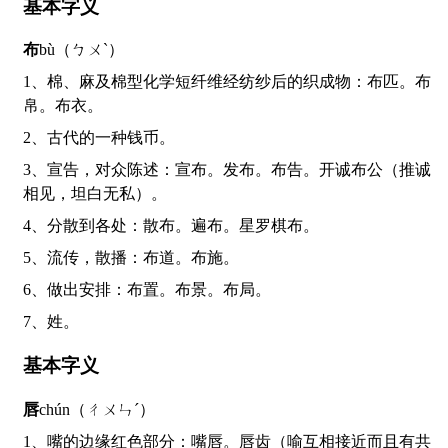
基本字义
布
bù（ㄅㄨˋ）
1、棉、麻及棉型化学短纤维经纺纱后的织成物：布匹。布
帛。布衣。
2、古代的一种钱币。
3、宣告，对众陈述：宣布。发布。布告。开诚布公（推诚
相见，坦白无私）。
4、分散到各处：散布。遍布。星罗棋布。
5、流传，散播：布道。布施。
6、做出安排：布置。布景。布局。
7、姓。
基本字义
唇
chún（ㄔㄨㄣˊ）
1、嘴的边缘红色部分：嘴唇。唇齿（喻互相接近而且有共