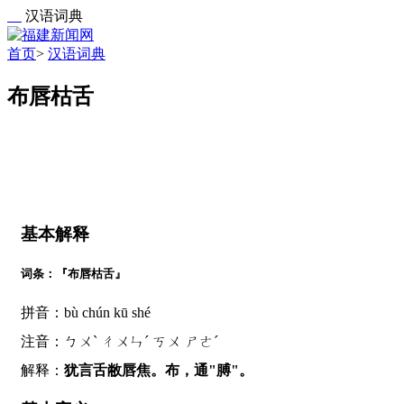
汉语词典
首页
>
汉语词典
布唇枯舌
基本解释
词条：『布唇枯舌』
拼音：bù chún kū shé
注音：ㄅㄨˋ ㄔㄨㄣˊ ㄎㄨ ㄕㄜˊ
解释：
犹言舌敝唇焦。布，通"膊"。