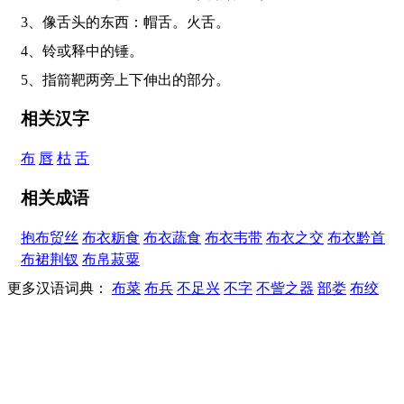
3、像舌头的东西：帽舌。火舌。
4、铃或释中的锤。
5、指箭靶两旁上下伸出的部分。
相关汉字
布
唇
枯
舌
相关成语
抱布贸丝
布衣粝食
布衣蔬食
布衣韦带
布衣之交
布衣黔首
布裙荆钗
布帛菽粟
更多汉语词典：
布菜
布兵
不足兴
不字
不訾之器
部娄
布绞