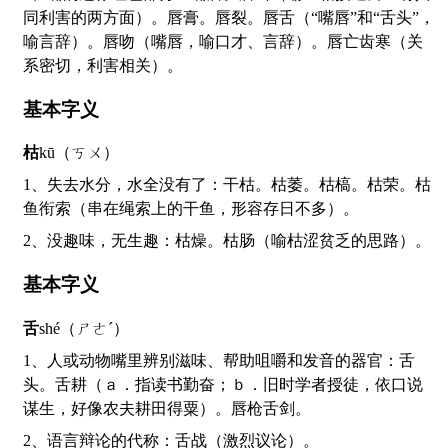
同利害的两方面）。唇膏。唇裂。唇舌（“嘴唇”和“舌头”，
喻言辞）。唇吻（嘴唇，喻口才、言辞）。唇亡齿寒（关
系密切，利害相关）。
基本字义
枯
kū（ㄎㄨ）
1、失去水分，水全没有了：干枯。枯萎。枯槁。枯荣。枯
鱼衔索（串在绳索上的干鱼，形容存日不多）。
2、没趣味，无生趣：枯燥。枯肠（喻枯涩贫乏的思路）。
基本字义
舌
shé（ㄕㄜˊ）
1、人或动物嘴里辨别滋味、帮助咀嚼和发音的器官：舌
头。舌耕（ａ．指读书勤奋；ｂ．旧时学者授徒，依口说
谋生，好像农夫耕田得粟）。唇枪舌剑。
2、语言辩论的代称：舌战（激烈议论）。