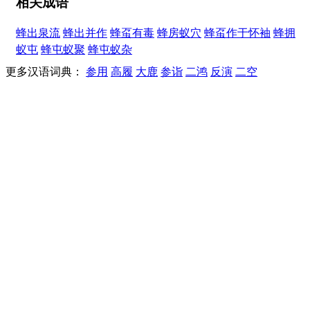
相关成语
蜂出泉流
蜂出并作
蜂虿有毒
蜂房蚁穴
蜂虿作于怀袖
蜂拥
蚁屯
蜂屯蚁聚
蜂屯蚁杂
更多汉语词典：
参用
高履
大鹿
参诣
二鸿
反演
二空