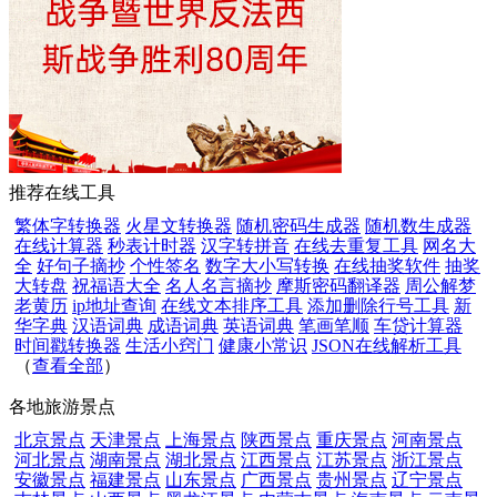
推荐在线工具
繁体字转换器
火星文转换器
随机密码生成器
随机数生成器
在线计算器
秒表计时器
汉字转拼音
在线去重复工具
网名大
全
好句子摘抄
个性签名
数字大小写转换
在线抽奖软件
抽奖
大转盘
祝福语大全
名人名言摘抄
摩斯密码翻译器
周公解梦
老黄历
ip地址查询
在线文本排序工具
添加删除行号工具
新
华字典
汉语词典
成语词典
英语词典
笔画笔顺
车贷计算器
时间戳转换器
生活小窍门
健康小常识
JSON在线解析工具
（
查看全部
）
各地旅游景点
北京景点
天津景点
上海景点
陕西景点
重庆景点
河南景点
河北景点
湖南景点
湖北景点
江西景点
江苏景点
浙江景点
安徽景点
福建景点
山东景点
广西景点
贵州景点
辽宁景点