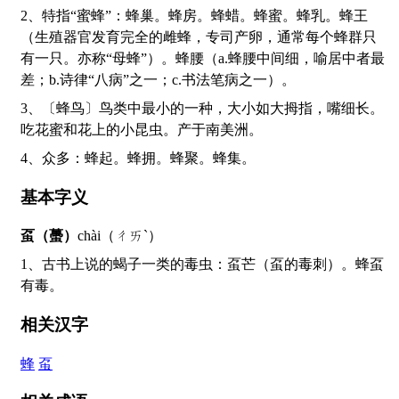
2、特指“蜜蜂”：蜂巢。蜂房。蜂蜡。蜂蜜。蜂乳。蜂王
（生殖器官发育完全的雌蜂，专司产卵，通常每个蜂群只
有一只。亦称“母蜂”）。蜂腰（a.蜂腰中间细，喻居中者最
差；b.诗律“八病”之一；c.书法笔病之一）。
3、〔蜂鸟〕鸟类中最小的一种，大小如大拇指，嘴细长。
吃花蜜和花上的小昆虫。产于南美洲。
4、众多：蜂起。蜂拥。蜂聚。蜂集。
基本字义
虿（蠆）
chài（ㄔㄞˋ）
1、古书上说的蝎子一类的毒虫：虿芒（虿的毒刺）。蜂虿
有毒。
相关汉字
蜂
虿