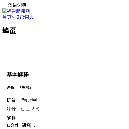
汉语词典
首页
>
汉语词典
蜂虿
基本解释
词条：『蜂虿』
拼音：fēng chài
注音：ㄈㄥ ㄔㄞˋ
解释：
1.亦作"蠭虿"。