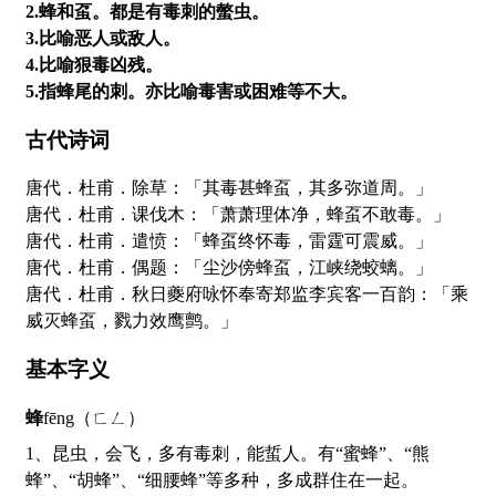
2.蜂和虿。都是有毒刺的螫虫。
3.比喻恶人或敌人。
4.比喻狠毒凶残。
5.指蜂尾的刺。亦比喻毒害或困难等不大。
古代诗词
唐代．杜甫．除草：「其毒甚蜂虿，其多弥道周。」
唐代．杜甫．课伐木：「萧萧理体净，蜂虿不敢毒。」
唐代．杜甫．遣愤：「蜂虿终怀毒，雷霆可震威。」
唐代．杜甫．偶题：「尘沙傍蜂虿，江峡绕蛟螭。」
唐代．杜甫．秋日夔府咏怀奉寄郑监李宾客一百韵：「乘
威灭蜂虿，戮力效鹰鹯。」
基本字义
蜂
fēng（ㄈㄥ）
1、昆虫，会飞，多有毒刺，能蜇人。有“蜜蜂”、“熊
蜂”、“胡蜂”、“细腰蜂”等多种，多成群住在一起。