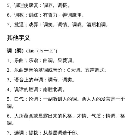
5、调理使康复：调养。调摄。
6、调教；训练：有膂力，善调鹰隼。
7、挑逗；戏弄：调笑。调情。调戏。酒后相调。
其他字义
调（調）
diào（ㄉ一ㄠˋ）
1、乐曲；乐谱：曲调。采菱调。
2、乐曲定音的基调或音阶：C大调。五声调式。
3、语音上的声调：调号。调类。
4、说话的腔调：南腔北调。
5、口气；论调：一副教训人的调。两人人的发言是一个
调。
6、人所蕴含或显露出来的风格、才情、气质：情调。格
调。
7、选调；提拨：从基层调选干部。