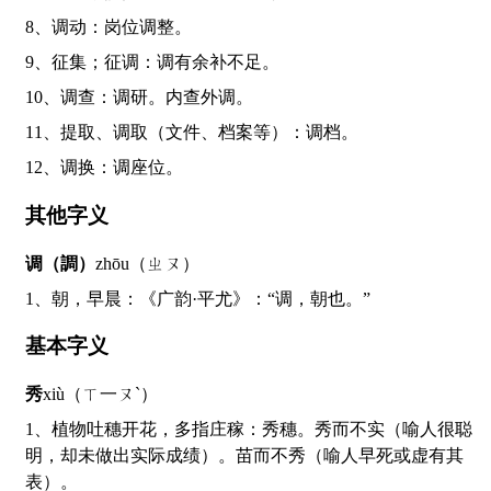
8、调动：岗位调整。
9、征集；征调：调有余补不足。
10、调查：调研。内查外调。
11、提取、调取（文件、档案等）：调档。
12、调换：调座位。
其他字义
调（調）
zhōu（ㄓㄡ）
1、朝，早晨：《广韵·平尤》：“调，朝也。”
基本字义
秀
xiù（ㄒ一ㄡˋ）
1、植物吐穗开花，多指庄稼：秀穗。秀而不实（喻人很聪
明，却未做出实际成绩）。苗而不秀（喻人早死或虚有其
表）。