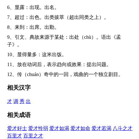
6、显露：出现。出名。
7、超过：出色。出类拔萃（超出同类之上）。
8、来到：出席。出勤。
9、引文、典故来源于某处：出处（chù）。语出《孟
子》。
10、显得量多：这米出饭。
11、放在动词后，表示趋向或效果：提出问题。
12、传（chuán）奇中的一回，戏曲的一个独立剧目。
相关汉字
才
调
秀
出
相关成语
爱才好士
爱才怜弱
爱才如渴
爱才如命
爱才若渴
八斗之才
百里才
百里之才