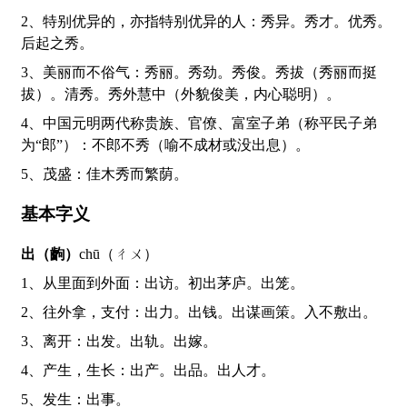
2、特别优异的，亦指特别优异的人：秀异。秀才。优秀。
后起之秀。
3、美丽而不俗气：秀丽。秀劲。秀俊。秀拔（秀丽而挺
拔）。清秀。秀外慧中（外貌俊美，内心聪明）。
4、中国元明两代称贵族、官僚、富室子弟（称平民子弟
为“郎”）：不郎不秀（喻不成材或没出息）。
5、茂盛：佳木秀而繁荫。
基本字义
出（齣）
chū（ㄔㄨ）
1、从里面到外面：出访。初出茅庐。出笼。
2、往外拿，支付：出力。出钱。出谋画策。入不敷出。
3、离开：出发。出轨。出嫁。
4、产生，生长：出产。出品。出人才。
5、发生：出事。