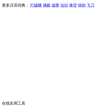
更多汉语词典：
打磕睡
佛殿
搤掔
估衒
俸赀
猜怨
飞刀
在线实用工具