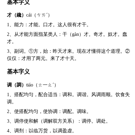
基本字义
才（纔）
cái（ㄘㄞˊ）
1、能力：才能。口才。这人很有才干。
2、从才能方面指某类人：干（gàn）才。奇才。奴才。蠢
才。
3、副词。①方，始：昨天才来。现在才懂得这个道理。②
仅仅：才用了两元。来了才十天。
基本字义
调（調）
tiáo（ㄊ一ㄠˊ）
1、搭配均匀，配合适当：调和。调谐。风调雨顺。饮食失
调。
2、使搭配均匀，使协调：调配。调味。
3、调停使和解（调解双方关系）：调停。调处。
4、调剂：以临万货，以调盈虚。