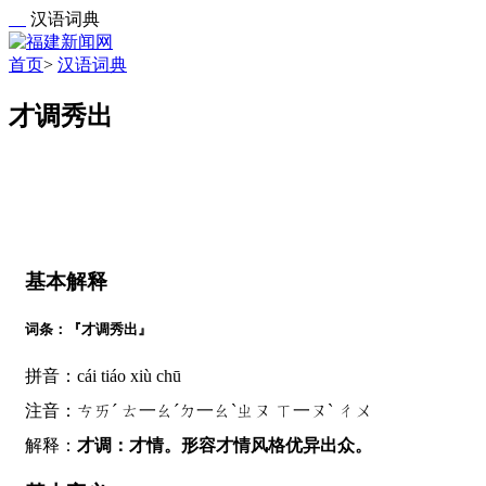
汉语词典
首页
>
汉语词典
才调秀出
基本解释
词条：『才调秀出』
拼音：cái tiáo xiù chū
注音：ㄘㄞˊ ㄊ一ㄠˊㄉ一ㄠˋㄓㄡ ㄒ一ㄡˋ ㄔㄨ
解释：
才调：才情。形容才情风格优异出众。