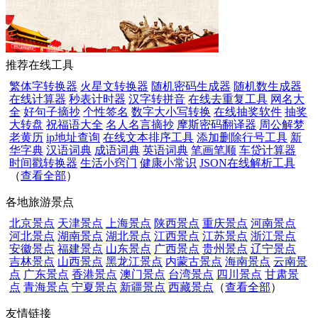
推荐在线工具
繁体字转换器
火星文转换器
随机密码生成器
随机数生成器
在线计算器
秒表计时器
汉字转拼音
在线去重复工具
网名大
全
好句子摘抄
个性签名
数字大小写转换
在线抽奖软件
抽奖
大转盘
祝福语大全
名人名言摘抄
摩斯密码翻译器
周公解梦
老黄历
ip地址查询
在线文本排序工具
添加删除行号工具
新
华字典
汉语词典
成语词典
英语词典
笔画笔顺
车贷计算器
时间戳转换器
生活小窍门
健康小常识
JSON在线解析工具
（
查看全部
）
各地旅游景点
北京景点
天津景点
上海景点
陕西景点
重庆景点
河南景点
河北景点
湖南景点
湖北景点
江西景点
江苏景点
浙江景点
安徽景点
福建景点
山东景点
广西景点
贵州景点
辽宁景点
吉林景点
山西景点
黑龙江景点
内蒙古景点
海南景点
云南景
点
广东景点
香港景点
澳门景点
台湾景点
四川景点
甘肃景
点
青海景点
宁夏景点
新疆景点
西藏景点
（
查看全部
）
友情链接