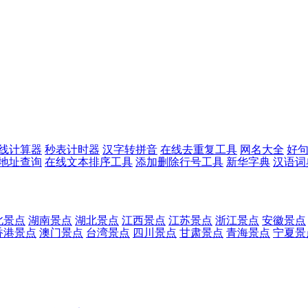
线计算器
秒表计时器
汉字转拼音
在线去重复工具
网名大全
好
p地址查询
在线文本排序工具
添加删除行号工具
新华字典
汉语词
北景点
湖南景点
湖北景点
江西景点
江苏景点
浙江景点
安徽景点
香港景点
澳门景点
台湾景点
四川景点
甘肃景点
青海景点
宁夏景