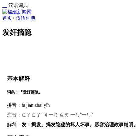
汉语词典
首页
>
汉语词典
发奸摘隐
基本解释
词条：『发奸摘隐』
拼音：fā jiān zhāi yǐn
注音：ㄈㄚㄈㄚˋ ㄐ一ㄢ ㄓㄞ 一ㄣˇ一ㄣˋ
解释：
发：揭发。揭发隐秘的坏人坏事。形容治理政事精明