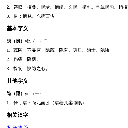
2、选取：摘要。摘录。摘编。文摘。摘引。寻章摘句。指
3、借：摘兑。东摘西借。
基本字义
隐（隱）
yǐn（一ㄣˇ）
1、藏匿，不显露：隐藏。隐匿。隐居。隐士。隐讳。
2、伤痛：隐恻。
3、怜悯：恻隐之心。
其他字义
隐（隱）
yìn（一ㄣˋ）
1、倚，靠：隐几而卧（靠着几案睡眠）。
相关汉字
发
奸
摘
隐