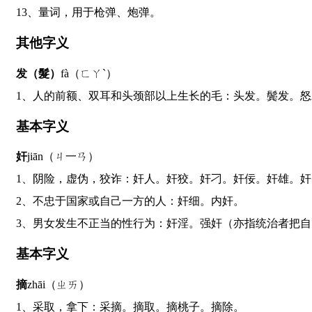
13、量词，用于枪弹、炮弹。
其他字义
发（髮）
fà（ㄈㄚˋ）
1、人的前额、双耳和头颈部以上生长的毛：头发。鬓发。
基本字义
奸
jiān（ㄐ一ㄢ）
1、阴险，虚伪，狡诈：奸人。奸狡。奸刁。奸佞。奸雄。奸
2、不忠于国家或自己一方的人：奸细。内奸。
3、男女发生不正当的性行为：奸淫。强奸（亦指统治者把
基本字义
摘
zhāi（ㄓㄞ）
1、采取，拿下：采摘。摘取。摘桃子。摘除。