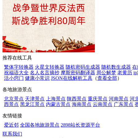
推荐在线工具
繁体字转换器
火星文转换器
随机密码生成器
随机数生成器
在
祝福语大全
名人名言摘抄
摩斯密码翻译器
周公解梦
老黄历
i
活小窍门
健康小常识
JSON在线解析工具
（
查看全部
）
各地旅游景点
北京景点
天津景点
上海景点
陕西景点
重庆景点
河南景点
河
西景点
黑龙江景点
内蒙古景点
海南景点
云南景点
广东景点
友情链接
爱近邻
全国各地旅游景点
2898站长资源平台
联系我们