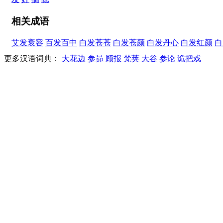
相关成语
艾发衰容
百发百中
白发苍苍
白发苍颜
白发丹心
白发红颜
白
更多汉语词典：
大花边
参昴
顾报
梵荚
大谷
参论
诡把戏