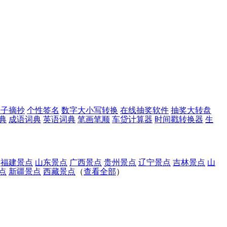
句子摘抄
个性签名
数字大小写转换
在线抽奖软件
抽奖大转盘
典
成语词典
英语词典
笔画笔顺
车贷计算器
时间戳转换器
生
福建景点
山东景点
广西景点
贵州景点
辽宁景点
吉林景点
山
点
新疆景点
西藏景点
（
查看全部
）