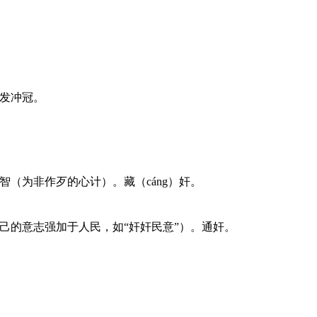
怒发冲冠。
智（为非作歹的心计）。藏（cáng）奸。
自己的意志强加于人民，如“奸奸民意”）。通奸。