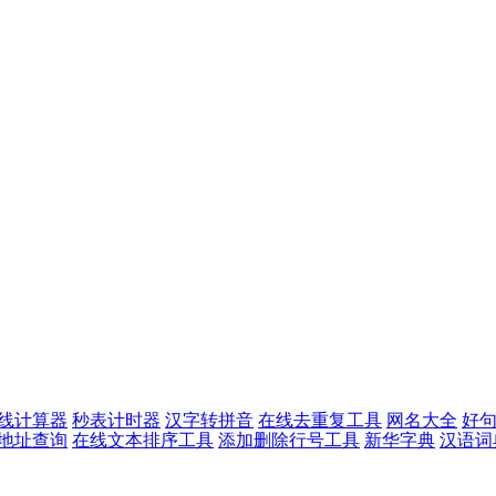
线计算器
秒表计时器
汉字转拼音
在线去重复工具
网名大全
好
p地址查询
在线文本排序工具
添加删除行号工具
新华字典
汉语词