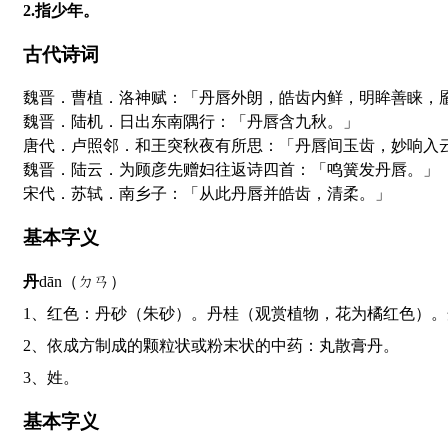
2.指少年。
古代诗词
魏晋．曹植．洛神赋：「丹唇外朗，皓齿内鲜，明眸善睐，
魏晋．陆机．日出东南隅行：「丹唇含九秋。」
唐代．卢照邻．和王突秋夜有所思：「丹唇间玉齿，妙响入
魏晋．陆云．为顾彦先赠妇往返诗四首：「鸣簧发丹唇。」
宋代．苏轼．南乡子：「从此丹唇并皓齿，清柔。」
基本字义
丹
dān（ㄉㄢ）
1、红色：丹砂（朱砂）。丹桂（观赏植物，花为橘红色）
2、依成方制成的颗粒状或粉末状的中药：丸散膏丹。
3、姓。
基本字义