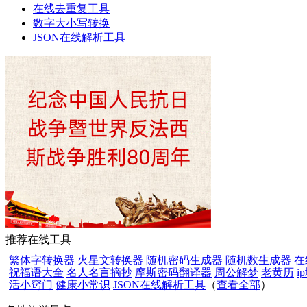
在线去重复工具
数字大小写转换
JSON在线解析工具
推荐在线工具
繁体字转换器
火星文转换器
随机密码生成器
随机数生成器
在
祝福语大全
名人名言摘抄
摩斯密码翻译器
周公解梦
老黄历
i
活小窍门
健康小常识
JSON在线解析工具
（
查看全部
）