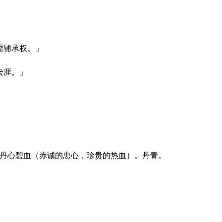
靥辅承权。」
云涯。」
。丹心碧血（赤诚的忠心，珍贵的热血）。丹青。