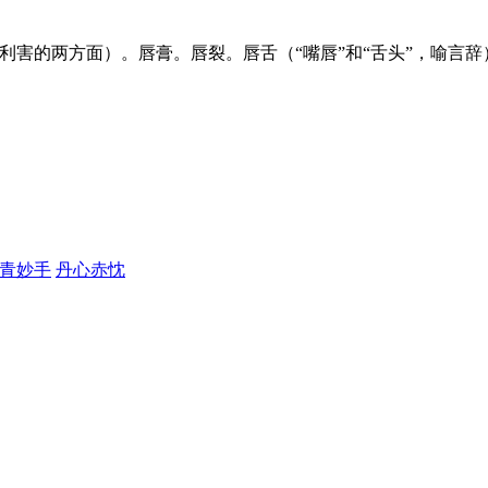
青妙手
丹心赤忱