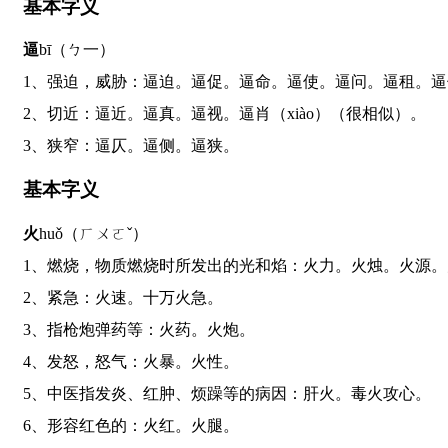
基本字义
逼
bī（ㄅ一）
1、强迫，威胁：逼迫。逼促。逼命。逼使。逼问。逼租。
2、切近：逼近。逼真。逼视。逼肖（xiào）（很相似）。
3、狭窄：逼仄。逼侧。逼狭。
基本字义
火
huǒ（ㄏㄨㄛˇ）
1、燃烧，物质燃烧时所发出的光和焰：火力。火烛。火
2、紧急：火速。十万火急。
3、指枪炮弹药等：火药。火炮。
4、发怒，怒气：火暴。火性。
5、中医指发炎、红肿、烦躁等的病因：肝火。毒火攻心。
6、形容红色的：火红。火腿。