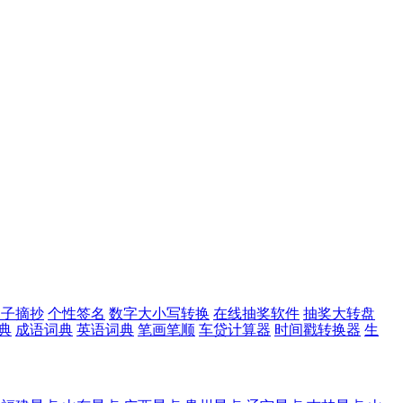
句子摘抄
个性签名
数字大小写转换
在线抽奖软件
抽奖大转盘
典
成语词典
英语词典
笔画笔顺
车贷计算器
时间戳转换器
生