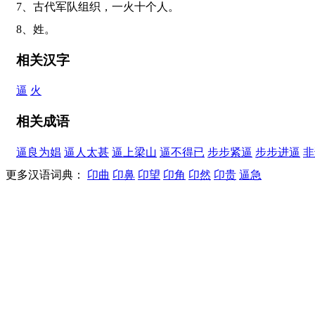
7、古代军队组织，一火十个人。
8、姓。
相关汉字
逼
火
相关成语
逼良为娼
逼人太甚
逼上梁山
逼不得已
步步紧逼
步步进逼
非
更多汉语词典：
卬曲
卬鼻
卬望
卬角
卬然
卬贵
逼急