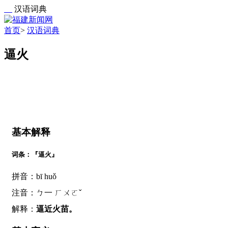
汉语词典
首页
>
汉语词典
逼火
基本解释
词条：『逼火』
拼音：bī huǒ
注音：ㄅ一 ㄏㄨㄛˇ
解释：
逼近火苗。