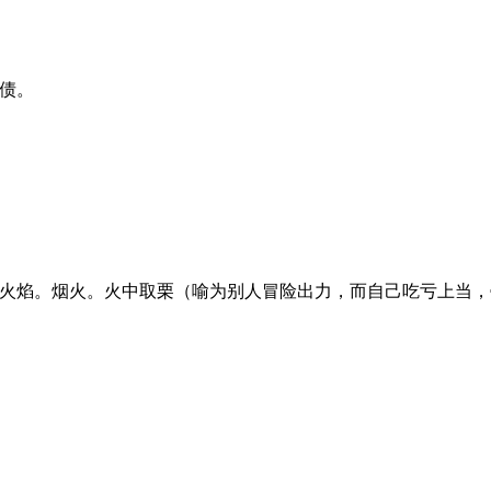
逼债。
源。火焰。烟火。火中取栗（喻为别人冒险出力，而自己吃亏上当