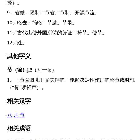
操）。
9、省减，限制：节省。节制。开源节流。
10、略去，简略：节选。节录。
11、古代出使外国所待的凭证：符节。使节。
12、姓。
其他字义
节（節）
jiē（ㄐ一ㄝ）
1、〔节骨眼儿〕喻关键的，能起决定性作用的环节或时机
（“骨”读轻声）。
相关汉字
八
月
节
相关成语