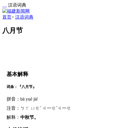
汉语词典
首页
>
汉语词典
八月节
基本解释
词条：『八月节』
拼音：bā yuè jié
注音：ㄅㄚ ㄩㄝˋ ㄐ一ㄝˊㄐ一ㄝ
解释：
中秋节。