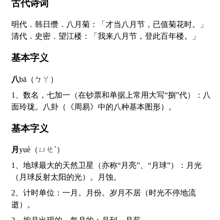
古代诗词
明代．韩日缵．八月菊：「才当八月节，已值菊花时。」
清代．史密．望江楼：「我来八月节，登此百年楼。」
基本字义
八
bā（ㄅㄚ）
1、数名，七加一（在钞票和单据上常用大写“捌”代）：八
面玲珑。八卦（《周易》中的八种基本图形）。
基本字义
月
yuè（ㄩㄝˋ）
1、地球最大的天然卫星（亦称“月亮”、“月球”）：月光
（月球反射太阳的光）。月蚀。
2、计时单位：一月。月份。岁月不居（时光不停地流
逝）。