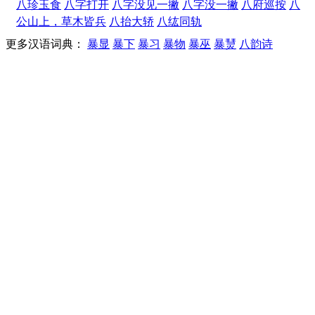
八珍玉食
八字打开
八字没见一撇
八字没一撇
八府巡按
八
公山上，草木皆兵
八抬大轿
八纮同轨
更多汉语词典：
暴显
暴下
暴习
暴物
暴巫
暴熭
八韵诗