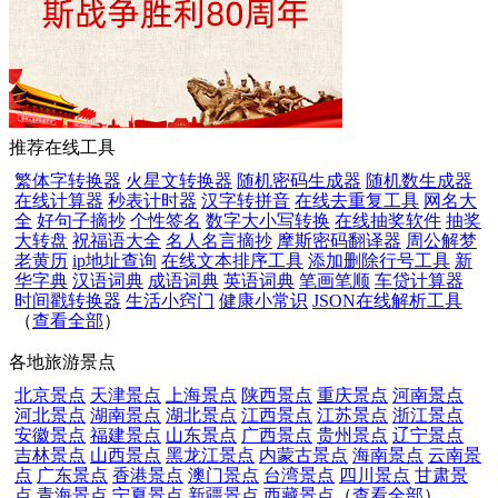
推荐在线工具
繁体字转换器
火星文转换器
随机密码生成器
随机数生成器
在线计算器
秒表计时器
汉字转拼音
在线去重复工具
网名大
全
好句子摘抄
个性签名
数字大小写转换
在线抽奖软件
抽奖
大转盘
祝福语大全
名人名言摘抄
摩斯密码翻译器
周公解梦
老黄历
ip地址查询
在线文本排序工具
添加删除行号工具
新
华字典
汉语词典
成语词典
英语词典
笔画笔顺
车贷计算器
时间戳转换器
生活小窍门
健康小常识
JSON在线解析工具
（
查看全部
）
各地旅游景点
北京景点
天津景点
上海景点
陕西景点
重庆景点
河南景点
河北景点
湖南景点
湖北景点
江西景点
江苏景点
浙江景点
安徽景点
福建景点
山东景点
广西景点
贵州景点
辽宁景点
吉林景点
山西景点
黑龙江景点
内蒙古景点
海南景点
云南景
点
广东景点
香港景点
澳门景点
台湾景点
四川景点
甘肃景
点
青海景点
宁夏景点
新疆景点
西藏景点
（
查看全部
）