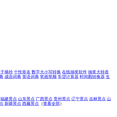
句子摘抄
个性签名
数字大小写转换
在线抽奖软件
抽奖大转盘
典
成语词典
英语词典
笔画笔顺
车贷计算器
时间戳转换器
生
福建景点
山东景点
广西景点
贵州景点
辽宁景点
吉林景点
山
点
新疆景点
西藏景点
（
查看全部
）