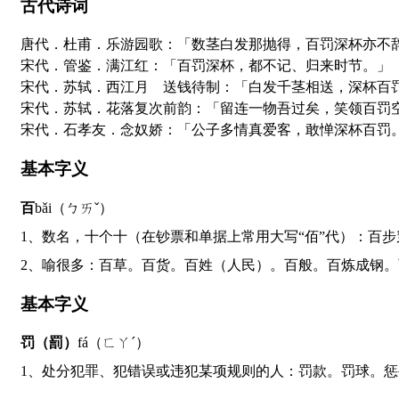
古代诗词
唐代．杜甫．乐游园歌：「数茎白发那抛得，百罚深杯亦不
宋代．管鉴．满江红：「百罚深杯，都不记、归来时节。」
宋代．苏轼．西江月 送钱待制：「白发千茎相送，深杯百
宋代．苏轼．花落复次前韵：「留连一物吾过矣，笑领百罚
宋代．石孝友．念奴娇：「公子多情真爱客，敢惮深杯百罚
基本字义
百
bǎi（ㄅㄞˇ）
1、数名，十个十（在钞票和单据上常用大写“佰”代）：百
2、喻很多：百草。百货。百姓（人民）。百般。百炼成钢。
基本字义
罚（罰）
fá（ㄈㄚˊ）
1、处分犯罪、犯错误或违犯某项规则的人：罚款。罚球。