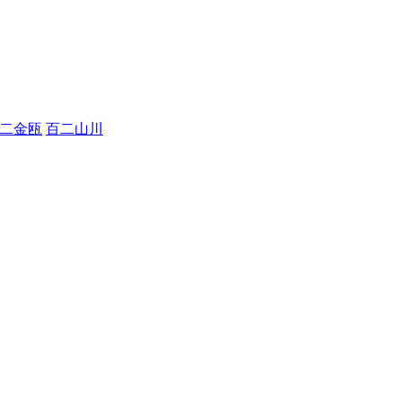
二金瓯
百二山川