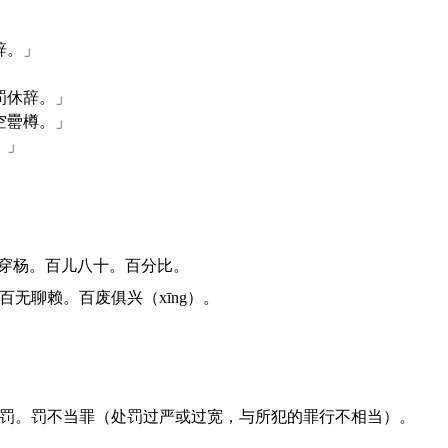
辞。」
罚休辞。」
空罍樽。」
。」
步穿杨。百儿八十。百分比。
百无聊赖。百废俱兴（xīng）。
惩罚。罚不当罪（处罚过严或过宽，与所犯的罪行不相当）。