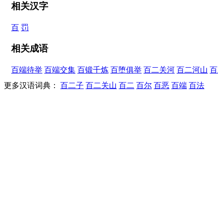
相关汉字
百
罚
相关成语
百端待举
百端交集
百锻千炼
百堕俱举
百二关河
百二河山
百
更多汉语词典：
百二子
百二关山
百二
百尔
百恶
百端
百法