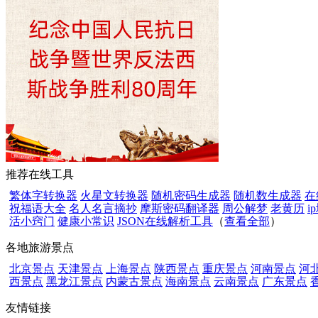
推荐在线工具
繁体字转换器
火星文转换器
随机密码生成器
随机数生成器
在
祝福语大全
名人名言摘抄
摩斯密码翻译器
周公解梦
老黄历
i
活小窍门
健康小常识
JSON在线解析工具
（
查看全部
）
各地旅游景点
北京景点
天津景点
上海景点
陕西景点
重庆景点
河南景点
河
西景点
黑龙江景点
内蒙古景点
海南景点
云南景点
广东景点
友情链接