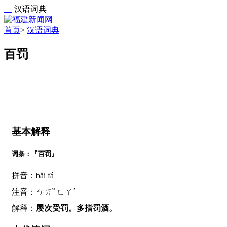
汉语词典
首页
>
汉语词典
百罚
基本解释
词条：『百罚』
拼音：bǎi fá
注音：ㄅㄞˇ ㄈㄚˊ
解释：
屡次受罚。多指罚酒。