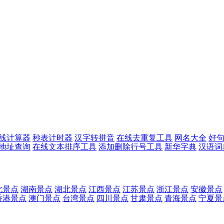
线计算器
秒表计时器
汉字转拼音
在线去重复工具
网名大全
好
p地址查询
在线文本排序工具
添加删除行号工具
新华字典
汉语词
北景点
湖南景点
湖北景点
江西景点
江苏景点
浙江景点
安徽景点
香港景点
澳门景点
台湾景点
四川景点
甘肃景点
青海景点
宁夏景