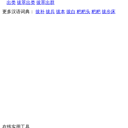
出类
拔萃出类
拔萃出群
更多汉语词典：
拔补
拔兵
拔本
拔白
粑粑头
粑粑
拔步床
在线实用工具