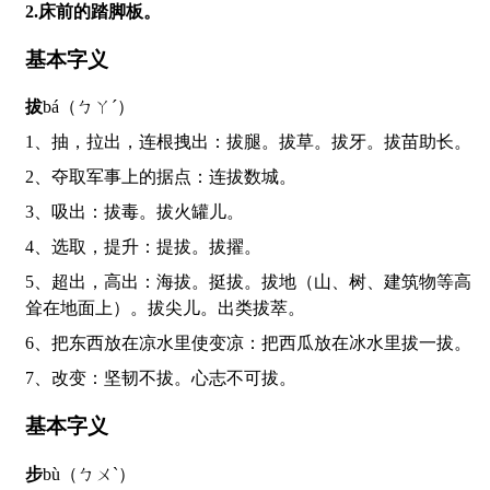
2.床前的踏脚板。
基本字义
拔
bá（ㄅㄚˊ）
1、抽，拉出，连根拽出：拔腿。拔草。拔牙。拔苗助长。
2、夺取军事上的据点：连拔数城。
3、吸出：拔毒。拔火罐儿。
4、选取，提升：提拔。拔擢。
5、超出，高出：海拔。挺拔。拔地（山、树、建筑物等高
耸在地面上）。拔尖儿。出类拔萃。
6、把东西放在凉水里使变凉：把西瓜放在冰水里拔一拔。
7、改变：坚韧不拔。心志不可拔。
基本字义
步
bù（ㄅㄨˋ）