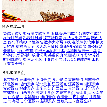
推荐在线工具
繁体字转换器
火星文转换器
随机密码生成器
随机数生成器
在线计算器
秒表计时器
汉字转拼音
在线去重复工具
网名大
全
好句子摘抄
个性签名
数字大小写转换
在线抽奖软件
抽奖
大转盘
祝福语大全
名人名言摘抄
摩斯密码翻译器
周公解梦
老黄历
ip地址查询
在线文本排序工具
添加删除行号工具
新
华字典
汉语词典
成语词典
英语词典
笔画笔顺
车贷计算器
时间戳转换器
生活小窍门
健康小常识
JSON在线解析工具
（
查看全部
）
各地旅游景点
北京景点
天津景点
上海景点
陕西景点
重庆景点
河南景点
河北景点
湖南景点
湖北景点
江西景点
江苏景点
浙江景点
安徽景点
福建景点
山东景点
广西景点
贵州景点
辽宁景点
吉林景点
山西景点
黑龙江景点
内蒙古景点
海南景点
云南景
点
广东景点
香港景点
澳门景点
台湾景点
四川景点
甘肃景
点
青海景点
宁夏景点
新疆景点
西藏景点
（
查看全部
）