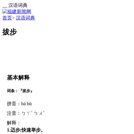
汉语词典
首页
>
汉语词典
拔步
基本解释
词条：『拔步』
拼音：bá bù
注音：ㄅㄚˊ ㄅㄨˋ
解释：
1.迈步;快速举步。