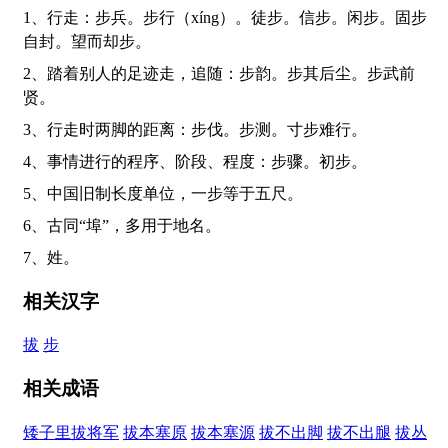
1、行走：步兵。步行（xíng）。徒步。信步。闲步。固步
自封。望而却步。
2、踏着别人的足迹走，追随：步韵。步其后尘。步武前
贤。
3、行走时两脚的距离：步伐。步测。寸步难行。
4、事情进行的程序、阶段、程度：步骤。初步。
5、中国旧制长度单位，一步等于五尺。
6、古同“埠”，多用于地名。
7、姓。
相关汉字
拔
步
相关成语
矮子里拔将军
拔本塞原
拔本塞源
拔不出脚
拔不出腿
拔丛