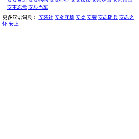
安不忘危
安步当车
更多汉语词典：
安莎社
安弱守雌
安柔
安荣
安忍阻兵
安忍之
怀
安上