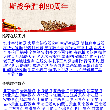
推荐在线工具
繁体字转换器
火星文转换器
随机密码生成器
随机数生成器
在线计算器
秒表计时器
汉字转拼音
在线去重复工具
网名大
全
好句子摘抄
个性签名
数字大小写转换
在线抽奖软件
抽奖
大转盘
祝福语大全
名人名言摘抄
摩斯密码翻译器
周公解梦
老黄历
ip地址查询
在线文本排序工具
添加删除行号工具
新
华字典
汉语词典
成语词典
英语词典
笔画笔顺
车贷计算器
时间戳转换器
生活小窍门
健康小常识
JSON在线解析工具
（
查看全部
）
各地旅游景点
北京景点
天津景点
上海景点
陕西景点
重庆景点
河南景点
河北景点
湖南景点
湖北景点
江西景点
江苏景点
浙江景点
安徽景点
福建景点
山东景点
广西景点
贵州景点
辽宁景点
吉林景点
山西景点
黑龙江景点
内蒙古景点
海南景点
云南景
点
广东景点
香港景点
澳门景点
台湾景点
四川景点
甘肃景