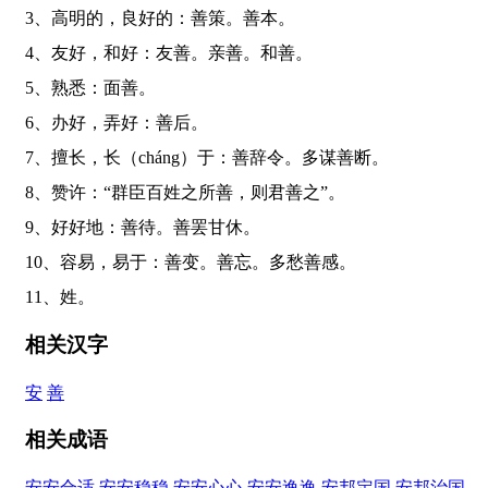
3、高明的，良好的：善策。善本。
4、友好，和好：友善。亲善。和善。
5、熟悉：面善。
6、办好，弄好：善后。
7、擅长，长（cháng）于：善辞令。多谋善断。
8、赞许：“群臣百姓之所善，则君善之”。
9、好好地：善待。善罢甘休。
10、容易，易于：善变。善忘。多愁善感。
11、姓。
相关汉字
安
善
相关成语
安安合适
安安稳稳
安安心心
安安逸逸
安邦定国
安邦治国