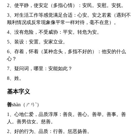
2、使平静，使安定（多指心情）：安民。安慰。安抚。
3、对生活工作等感觉满足合适：心安。安之若素（遇到不
顺利情况或反常现象像平常一样对待，毫不在意）。
4、没有危险，不受威协：平安。转危为安。
5、装设：安置。安家立业。
6、存着，怀着（某种念头，多指不好的）：他安的什么
心？
7、疑问词，哪里：安能如此？
8、姓。
基本字义
善
shàn（ㄕㄢˋ）
1、心地仁爱，品质淳厚：善良。善心。善举。善事。善
人。善男信女。慈善。
2、好的行为、品质：行善。惩恶扬善。