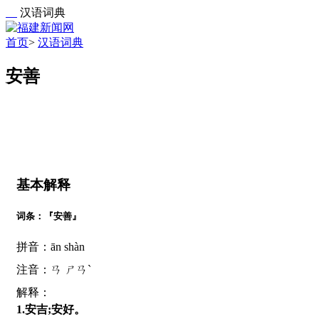
汉语词典
首页
>
汉语词典
安善
基本解释
词条：『安善』
拼音：ān shàn
注音：ㄢ ㄕㄢˋ
解释：
1.安吉;安好。