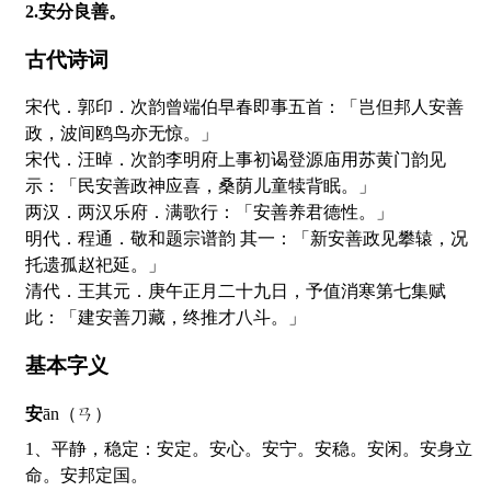
2.安分良善。
古代诗词
宋代．郭印．次韵曾端伯早春即事五首：「岂但邦人安善
政，波间鸥鸟亦无惊。」
宋代．汪晫．次韵李明府上事初谒登源庙用苏黄门韵见
示：「民安善政神应喜，桑荫儿童犊背眠。」
两汉．两汉乐府．满歌行：「安善养君德性。」
明代．程通．敬和题宗谱韵 其一：「新安善政见攀辕，况
托遗孤赵祀延。」
清代．王其元．庚午正月二十九日，予值消寒第七集赋
此：「建安善刀藏，终推才八斗。」
基本字义
安
ān（ㄢ）
1、平静，稳定：安定。安心。安宁。安稳。安闲。安身立
命。安邦定国。