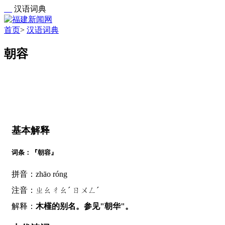
汉语词典
首页
>
汉语词典
朝容
基本解释
词条：『朝容』
拼音：zhāo róng
注音：ㄓㄠㄔㄠˊ ㄖㄨㄥˊ
解释：
木槿的别名。参见"朝华"。