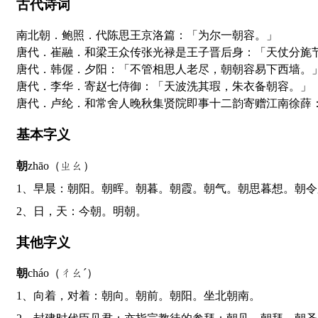
古代诗词
南北朝．鲍照．代陈思王京洛篇：「为尔一朝容。」
唐代．崔融．和梁王众传张光禄是王子晋后身：「天仗分旄
唐代．韩偓．夕阳：「不管相思人老尽，朝朝容易下西墙。
唐代．李华．寄赵七侍御：「天波洗其瑕，朱衣备朝容。」
唐代．卢纶．和常舍人晚秋集贤院即事十二韵寄赠江南徐薛
基本字义
朝
zhāo（ㄓㄠ）
1、早晨：朝阳。朝晖。朝暮。朝霞。朝气。朝思暮想。朝
2、日，天：今朝。明朝。
其他字义
朝
cháo（ㄔㄠˊ）
1、向着，对着：朝向。朝前。朝阳。坐北朝南。