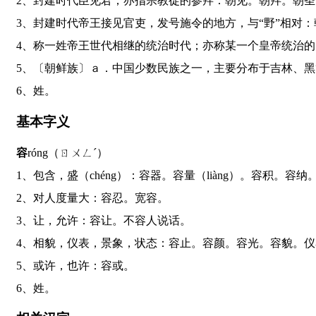
2、封建时代臣见君；亦指宗教徒的参拜：朝见。朝拜。朝
3、封建时代帝王接见官吏，发号施令的地方，与“野”相
4、称一姓帝王世代相继的统治时代；亦称某一个皇帝统治
5、〔朝鲜族〕ａ．中国少数民族之一，主要分布于吉林
6、姓。
基本字义
容
róng（ㄖㄨㄥˊ）
1、包含，盛（chéng）：容器。容量（liàng）。容积。容
2、对人度量大：容忍。宽容。
3、让，允许：容让。不容人说话。
4、相貌，仪表，景象，状态：容止。容颜。容光。容貌。
5、或许，也许：容或。
6、姓。