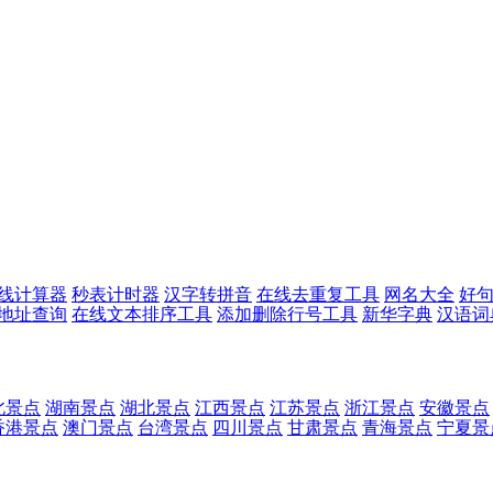
线计算器
秒表计时器
汉字转拼音
在线去重复工具
网名大全
好
p地址查询
在线文本排序工具
添加删除行号工具
新华字典
汉语词
北景点
湖南景点
湖北景点
江西景点
江苏景点
浙江景点
安徽景点
香港景点
澳门景点
台湾景点
四川景点
甘肃景点
青海景点
宁夏景