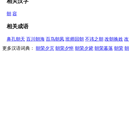
相关汉字
朝
容
相关成语
鼻孔朝天
百川朝海
百鸟朝凤
班师回朝
不讳之朝
改朝换姓
改
更多汉语词典：
朝荣夕灭
朝荣夕悴
朝荣夕毙
朝荣暮落
朝荣
朝