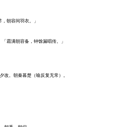
节，朝容间羽衣。」
」
：「霜满朝容备，钟馀漏唱传。」
令夕改。朝秦暮楚（喻反复无常）。