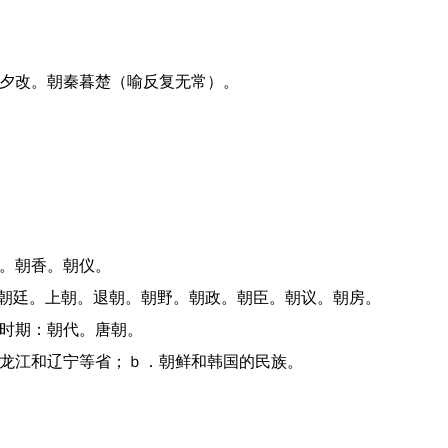
令夕改。朝秦暮楚（喻反复无常）。
圣。朝香。朝仪。
对：朝廷。上朝。退朝。朝野。朝政。朝臣。朝议。朝房。
的时期：朝代。唐朝。
、黑龙江和辽宁等省；ｂ．朝鲜和韩国的民族。