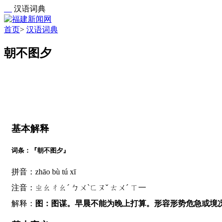
汉语词典
首页
>
汉语词典
朝不图夕
基本解释
词条：『朝不图夕』
拼音：zhāo bù tú xī
注音：ㄓㄠㄔㄠˊ ㄅㄨˋㄈㄡˇ ㄊㄨˊ ㄒ一
解释：
图：图谋。早晨不能为晚上打算。形容形势危急或境