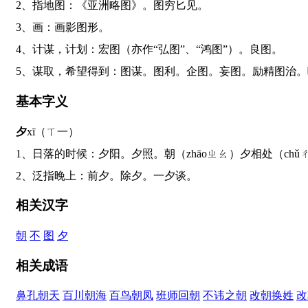
2、指地图：《亚洲略图》。图穷匕见。
3、画：画影图形。
4、计谋，计划：宏图（亦作“弘图”、“鸿图”）。良图。
5、谋取，希望得到：图谋。图利。企图。妄图。励精图治
基本字义
夕
xī（ㄒ一）
1、日落的时候：夕阳。夕照。朝（zhāoㄓㄠ）夕相处（chǔ
2、泛指晚上：前夕。除夕。一夕谈。
相关汉字
朝
不
图
夕
相关成语
鼻孔朝天
百川朝海
百鸟朝凤
班师回朝
不讳之朝
改朝换姓
改