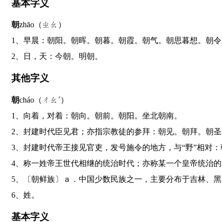
基本字义
朝
zhāo（ㄓㄠ）
1、早晨：朝阳。朝晖。朝暮。朝霞。朝气。朝思暮想。朝
2、日，天：今朝。明朝。
其他字义
朝
cháo（ㄔㄠˊ）
1、向着，对着：朝向。朝前。朝阳。坐北朝南。
2、封建时代臣见君；亦指宗教徒的参拜：朝见。朝拜。朝
3、封建时代帝王接见官吏，发号施令的地方，与“野”相
4、称一姓帝王世代相继的统治时代；亦称某一个皇帝统治
5、〔朝鲜族〕ａ．中国少数民族之一，主要分布于吉林
6、姓。
基本字义