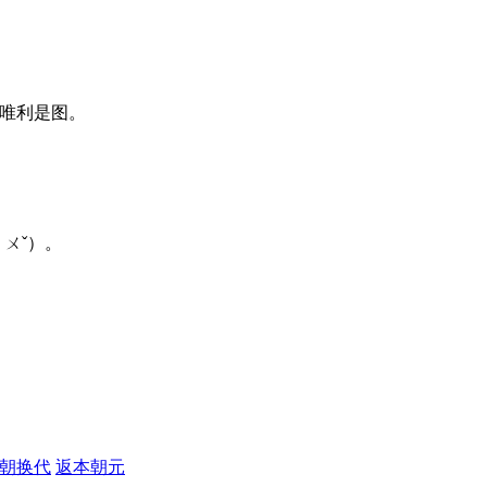
。唯利是图。
ㄔㄨˇ）。
朝换代
返本朝元