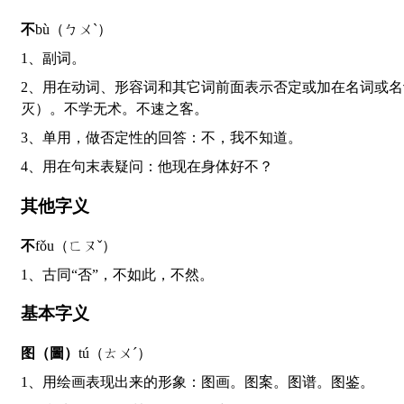
不
bù（ㄅㄨˋ）
1、副词。
2、用在动词、形容词和其它词前面表示否定或加在名词或名词性语素前面，构成形容词：不去。不多。不法。不料。不材（才能平庸，常用作自谦）。不刊（无须修改，不可磨
灭）。不学无术。不速之客。
3、单用，做否定性的回答：不，我不知道。
4、用在句末表疑问：他现在身体好不？
其他字义
不
fǒu（ㄈㄡˇ）
1、古同“否”，不如此，不然。
基本字义
图（圖）
tú（ㄊㄨˊ）
1、用绘画表现出来的形象：图画。图案。图谱。图鉴。