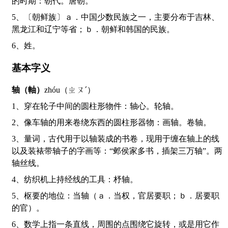
的时期：朝代。唐朝。
5、〔朝鲜族〕ａ．中国少数民族之一，主要分布于吉林、
黑龙江和辽宁等省；ｂ．朝鲜和韩国的民族。
6、姓。
基本字义
轴（軸）
zhóu（ㄓㄡˊ）
1、穿在轮子中间的圆柱形物件：轴心。轮轴。
2、像车轴的用来卷绕东西的圆柱形器物：画轴。卷轴。
3、量词，古代用于以轴装成的书卷，现用于缠在轴上的线
以及装裱带轴子的字画等：“邺侯家多书，插架三万轴”。两
轴丝线。
4、纺织机上持经线的工具：杼轴。
5、枢要的地位：当轴（ａ．当权，官居要职；ｂ．居要职
的官）。
6、数学上指一条直线，周围的点围绕它旋转，或是用它作