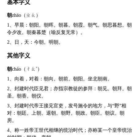
基本字义
朝
zhāo（ㄓㄠ）
1、早晨：朝阳。朝晖。朝暮。朝霞。朝气。朝思暮想。朝
令夕改。朝秦暮楚（喻反复无常）。
2、日，天：今朝。明朝。
其他字义
朝
cháo（ㄔㄠˊ）
1、向着，对着：朝向。朝前。朝阳。坐北朝南。
2、封建时代臣见君；亦指宗教徒的参拜：朝见。朝拜。朝
圣。朝香。朝仪。
3、封建时代帝王接见官吏，发号施令的地方，与“野”相
对：朝廷。上朝。退朝。朝野。朝政。朝臣。朝议。朝
房。
4、称一姓帝王世代相继的统治时代；亦称某一个皇帝统治