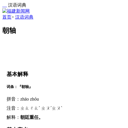
汉语词典
首页
>
汉语词典
朝轴
基本解释
词条：『朝轴』
拼音：zhāo zhóu
注音：ㄓㄠㄔㄠˊ ㄓㄡˊㄓㄡˋ
解释：
朝廷重任。