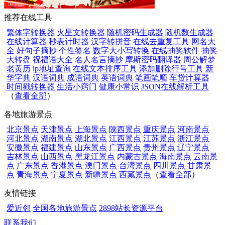
推荐在线工具
繁体字转换器
火星文转换器
随机密码生成器
随机数生成器
在线计算器
秒表计时器
汉字转拼音
在线去重复工具
网名大
全
好句子摘抄
个性签名
数字大小写转换
在线抽奖软件
抽奖
大转盘
祝福语大全
名人名言摘抄
摩斯密码翻译器
周公解梦
老黄历
ip地址查询
在线文本排序工具
添加删除行号工具
新
华字典
汉语词典
成语词典
英语词典
笔画笔顺
车贷计算器
时间戳转换器
生活小窍门
健康小常识
JSON在线解析工具
（
查看全部
）
各地旅游景点
北京景点
天津景点
上海景点
陕西景点
重庆景点
河南景点
河北景点
湖南景点
湖北景点
江西景点
江苏景点
浙江景点
安徽景点
福建景点
山东景点
广西景点
贵州景点
辽宁景点
吉林景点
山西景点
黑龙江景点
内蒙古景点
海南景点
云南景
点
广东景点
香港景点
澳门景点
台湾景点
四川景点
甘肃景
点
青海景点
宁夏景点
新疆景点
西藏景点
（
查看全部
）
友情链接
爱近邻
全国各地旅游景点
2898站长资源平台
联系我们