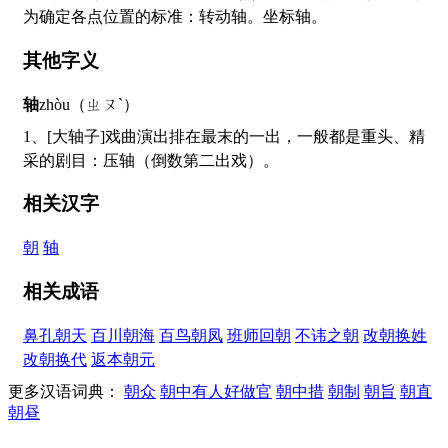
为确定各点位置的标准：转动轴。坐标轴。
其他字义
轴
zhòu（ㄓㄡˋ）
1、[大轴子]戏曲演出排在最末的一出，一般都是重头、精
采的剧目：压轴（倒数第二出戏）。
相关汉字
朝
轴
相关成语
鼻孔朝天
百川朝海
百鸟朝凤
班师回朝
不讳之朝
改朝换姓
改朝换代
返本朝元
更多汉语词典：
朝众
朝中有人好做官
朝中措
朝制
朝旨
朝直
朝昼