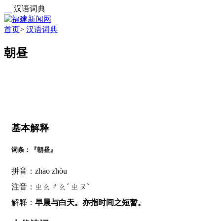
汉语词典
首页
>
汉语词典
朝昼
基本解释
词条：『朝昼』
拼音：zhāo zhòu
注音：ㄓㄠㄔㄠˊ ㄓㄡˋ
解释：
早晨与白天。亦指时间之短暂。