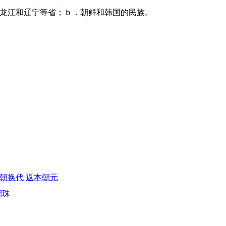
、黑龙江和辽宁等省；ｂ．朝鲜和韩国的民族。
朝换代
返本朝元
朝珠