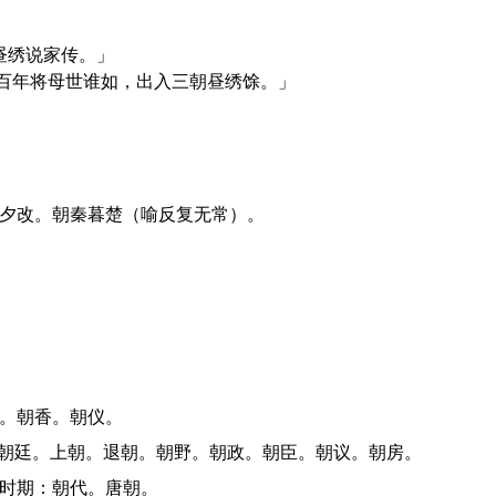
昼绣说家传。」
百年将母世谁如，出入三朝昼绣馀。」
令夕改。朝秦暮楚（喻反复无常）。
圣。朝香。朝仪。
对：朝廷。上朝。退朝。朝野。朝政。朝臣。朝议。朝房。
的时期：朝代。唐朝。