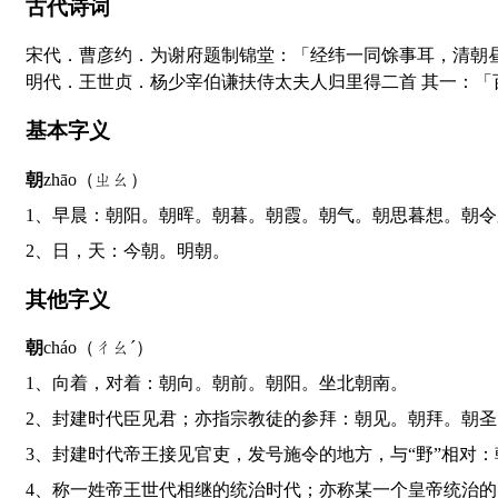
古代诗词
宋代．曹彦约．为谢府题制锦堂：「经纬一同馀事耳，清朝
明代．王世贞．杨少宰伯谦扶侍太夫人归里得二首 其一：「
基本字义
朝
zhāo（ㄓㄠ）
1、早晨：朝阳。朝晖。朝暮。朝霞。朝气。朝思暮想。朝
2、日，天：今朝。明朝。
其他字义
朝
cháo（ㄔㄠˊ）
1、向着，对着：朝向。朝前。朝阳。坐北朝南。
2、封建时代臣见君；亦指宗教徒的参拜：朝见。朝拜。朝
3、封建时代帝王接见官吏，发号施令的地方，与“野”相
4、称一姓帝王世代相继的统治时代；亦称某一个皇帝统治