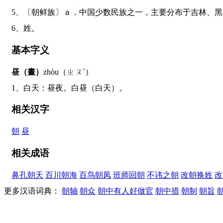
5、〔朝鲜族〕ａ．中国少数民族之一，主要分布于吉林
6、姓。
基本字义
昼（晝）
zhòu（ㄓㄡˋ）
1、白天：昼夜。白昼（白天）。
相关汉字
朝
昼
相关成语
鼻孔朝天
百川朝海
百鸟朝凤
班师回朝
不讳之朝
改朝换姓
改
更多汉语词典：
朝轴
朝众
朝中有人好做官
朝中措
朝制
朝旨