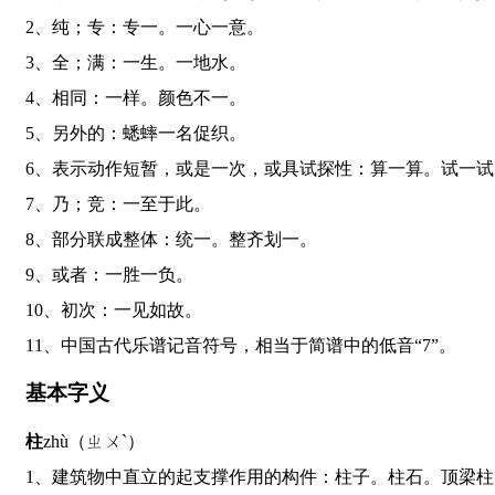
2、纯；专：专一。一心一意。
3、全；满：一生。一地水。
4、相同：一样。颜色不一。
5、另外的：蟋蟀一名促织。
6、表示动作短暂，或是一次，或具试探性：算一算。试一
7、乃；竞：一至于此。
8、部分联成整体：统一。整齐划一。
9、或者：一胜一负。
10、初次：一见如故。
11、中国古代乐谱记音符号，相当于简谱中的低音“7”。
基本字义
柱
zhù（ㄓㄨˋ）
1、建筑物中直立的起支撑作用的构件：柱子。柱石。顶梁