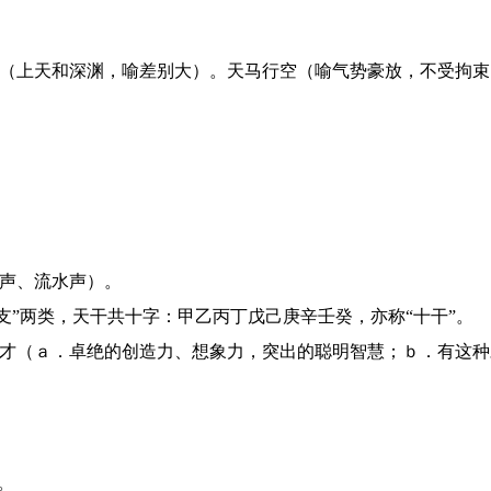
天渊（上天和深渊，喻差别大）。天马行空（喻气势豪放，不受拘
鸟声、流水声）。
和“地支”两类，天干共十字：甲乙丙丁戊己庚辛壬癸，亦称“十干”。
。天才（ａ．卓绝的创造力、想象力，突出的聪明智慧；ｂ．有这
。