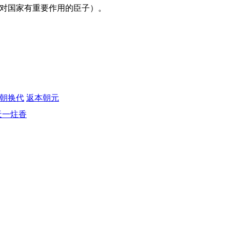
（对国家有重要作用的臣子）。
朝换代
返本朝元
天一炷香