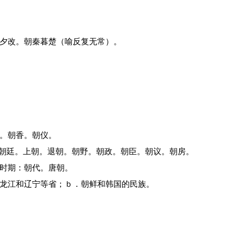
令夕改。朝秦暮楚（喻反复无常）。
圣。朝香。朝仪。
对：朝廷。上朝。退朝。朝野。朝政。朝臣。朝议。朝房。
的时期：朝代。唐朝。
、黑龙江和辽宁等省；ｂ．朝鲜和韩国的民族。