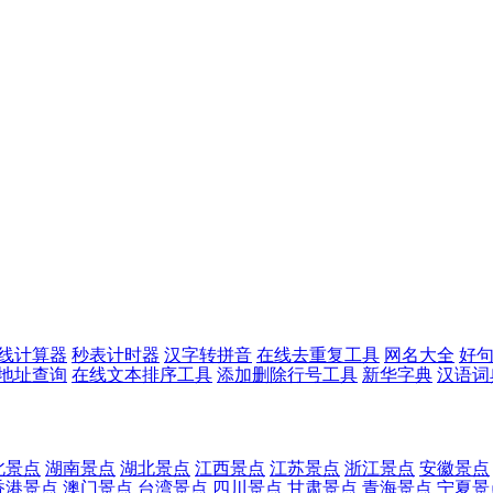
线计算器
秒表计时器
汉字转拼音
在线去重复工具
网名大全
好
p地址查询
在线文本排序工具
添加删除行号工具
新华字典
汉语词
北景点
湖南景点
湖北景点
江西景点
江苏景点
浙江景点
安徽景点
香港景点
澳门景点
台湾景点
四川景点
甘肃景点
青海景点
宁夏景