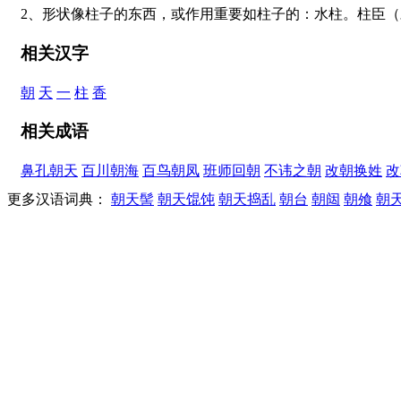
2、形状像柱子的东西，或作用重要如柱子的：水柱。柱臣
相关汉字
朝
天
一
柱
香
相关成语
鼻孔朝天
百川朝海
百鸟朝凤
班师回朝
不讳之朝
改朝换姓
改
更多汉语词典：
朝天髻
朝天馄饨
朝天捣乱
朝台
朝闼
朝飧
朝