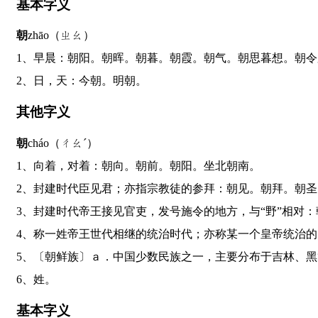
基本字义
朝
zhāo（ㄓㄠ）
1、早晨：朝阳。朝晖。朝暮。朝霞。朝气。朝思暮想。朝
2、日，天：今朝。明朝。
其他字义
朝
cháo（ㄔㄠˊ）
1、向着，对着：朝向。朝前。朝阳。坐北朝南。
2、封建时代臣见君；亦指宗教徒的参拜：朝见。朝拜。朝
3、封建时代帝王接见官吏，发号施令的地方，与“野”相
4、称一姓帝王世代相继的统治时代；亦称某一个皇帝统治
5、〔朝鲜族〕ａ．中国少数民族之一，主要分布于吉林
6、姓。
基本字义