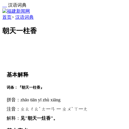
汉语词典
首页
>
汉语词典
朝天一柱香
基本解释
词条：『朝天一柱香』
拼音：zhāo tiān yī zhù xiāng
注音：ㄓㄠㄔㄠˊ ㄊ一ㄢ 一 ㄓㄨˋ ㄒ一ㄤ
解释：
见"朝天一炷香"。