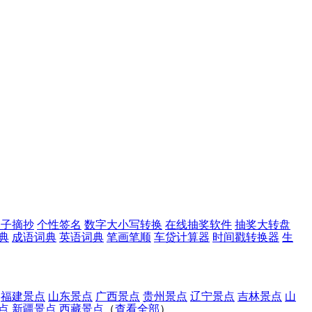
句子摘抄
个性签名
数字大小写转换
在线抽奖软件
抽奖大转盘
典
成语词典
英语词典
笔画笔顺
车贷计算器
时间戳转换器
生
福建景点
山东景点
广西景点
贵州景点
辽宁景点
吉林景点
山
点
新疆景点
西藏景点
（
查看全部
）