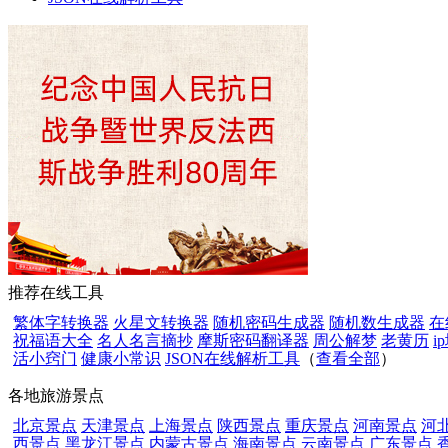
推荐在线工具
繁体字转换器
火星文转换器
随机密码生成器
随机数生成器
在
祝福语大全
名人名言摘抄
摩斯密码翻译器
周公解梦
老黄历
i
活小窍门
健康小常识
JSON在线解析工具
（
查看全部
）
各地旅游景点
北京景点
天津景点
上海景点
陕西景点
重庆景点
河南景点
河
西景点
黑龙江景点
内蒙古景点
海南景点
云南景点
广东景点