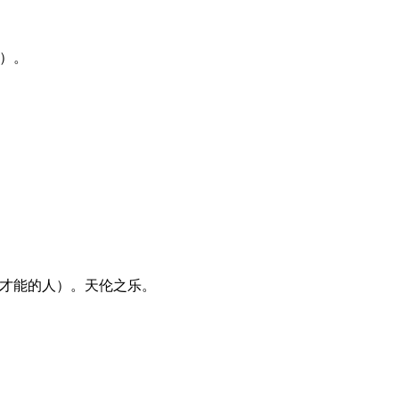
束）。
种才能的人）。天伦之乐。