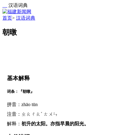
汉语词典
首页
>
汉语词典
朝暾
基本解释
词条：『朝暾』
拼音：zhāo tūn
注音：ㄓㄠㄔㄠˊ ㄊㄨㄣ
解释：
初升的太阳。亦指早晨的阳光。