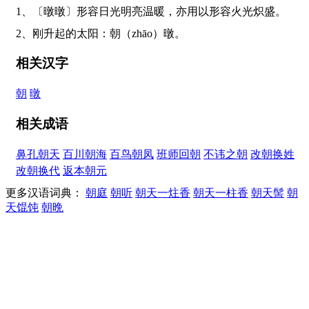
1、〔暾暾〕形容日光明亮温暖，亦用以形容火光炽盛。
2、刚升起的太阳：朝（zhāo）暾。
相关汉字
朝
暾
相关成语
鼻孔朝天
百川朝海
百鸟朝凤
班师回朝
不讳之朝
改朝换姓
改朝换代
返本朝元
更多汉语词典：
朝庭
朝听
朝天一炷香
朝天一柱香
朝天髻
朝
天馄饨
朝晩