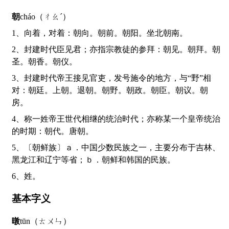
朝
cháo（ㄔㄠˊ）
1、向着，对着：朝向。朝前。朝阳。坐北朝南。
2、封建时代臣见君；亦指宗教徒的参拜：朝见。朝拜。朝
圣。朝香。朝仪。
3、封建时代帝王接见官吏，发号施令的地方，与“野”相
对：朝廷。上朝。退朝。朝野。朝政。朝臣。朝议。朝
房。
4、称一姓帝王世代相继的统治时代；亦称某一个皇帝统治
的时期：朝代。唐朝。
5、〔朝鲜族〕ａ．中国少数民族之一，主要分布于吉林、
黑龙江和辽宁等省；ｂ．朝鲜和韩国的民族。
6、姓。
基本字义
暾
tūn（ㄊㄨㄣ）