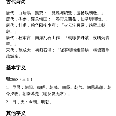
古代诗词
唐代．白居易．赎鸡：「凫雁与鸥鹭，游扬戏朝暾。」
唐代．岑参．潼关镇国：「卷帘见西岳，仙掌明朝暾。」
唐代．杜甫．贻华阳柳少府：「火云洗月露，绝壁上朝
暾。」
唐代．杜审言．南海乱石山作：「朝暾赩丹紫，夜魄炯青
翠。」
宋代．范成大．初归石湖：「晓雾朝暾绀碧烘，横塘西岸
越城东。」
基本字义
朝
zhāo（ㄓㄠ）
1、早晨：朝阳。朝晖。朝暮。朝霞。朝气。朝思暮想。朝
令夕改。朝秦暮楚（喻反复无常）。
2、日，天：今朝。明朝。
其他字义