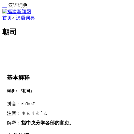
汉语词典
首页
>
汉语词典
朝司
基本解释
词条：『朝司』
拼音：zhāo sī
注音：ㄓㄠㄔㄠˊ ㄙ
解释：
指中央分掌各部的官吏。