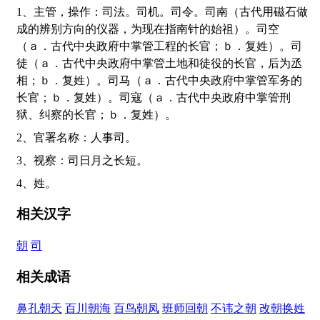
1、主管，操作：司法。司机。司令。司南（古代用磁石做
成的辨别方向的仪器，为现在指南针的始祖）。司空
（ａ．古代中央政府中掌管工程的长官；ｂ．复姓）。司
徒（ａ．古代中央政府中掌管土地和徒役的长官，后为丞
相；ｂ．复姓）。司马（ａ．古代中央政府中掌管军务的
长官；ｂ．复姓）。司寇（ａ．古代中央政府中掌管刑
狱、纠察的长官；ｂ．复姓）。
2、官署名称：人事司。
3、视察：司日月之长短。
4、姓。
相关汉字
朝
司
相关成语
鼻孔朝天
百川朝海
百鸟朝凤
班师回朝
不讳之朝
改朝换姓