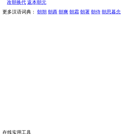
改朝换代
返本朝元
更多汉语词典：
朝朔
朝蕣
朝爽
朝霜
朝署
朝侍
朝思暮念
在线实用工具