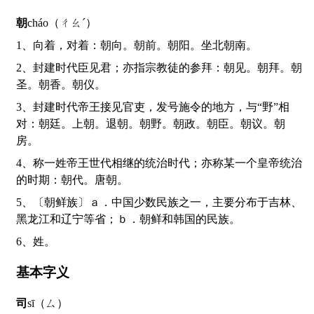
朝
cháo（ㄔㄠˊ）
1、向着，对着：朝向。朝前。朝阳。坐北朝南。
2、封建时代臣见君；亦指宗教徒的参拜：朝见。朝拜。朝
圣。朝香。朝仪。
3、封建时代帝王接见官吏，发号施令的地方，与“野”相
对：朝廷。上朝。退朝。朝野。朝政。朝臣。朝议。朝
房。
4、称一姓帝王世代相继的统治时代；亦称某一个皇帝统治
的时期：朝代。唐朝。
5、〔朝鲜族〕ａ．中国少数民族之一，主要分布于吉林、
黑龙江和辽宁等省；ｂ．朝鲜和韩国的民族。
6、姓。
基本字义
司
sī（ㄙ）