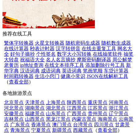
推荐在线工具
繁体字转换器
火星文转换器
随机密码生成器
随机数生成器
在线计算器
秒表计时器
汉字转拼音
在线去重复工具
网名大
全
好句子摘抄
个性签名
数字大小写转换
在线抽奖软件
抽奖
大转盘
祝福语大全
名人名言摘抄
摩斯密码翻译器
周公解梦
老黄历
ip地址查询
在线文本排序工具
添加删除行号工具
新
华字典
汉语词典
成语词典
英语词典
笔画笔顺
车贷计算器
时间戳转换器
生活小窍门
健康小常识
JSON在线解析工具
（
查看全部
）
各地旅游景点
北京景点
天津景点
上海景点
陕西景点
重庆景点
河南景点
河北景点
湖南景点
湖北景点
江西景点
江苏景点
浙江景点
安徽景点
福建景点
山东景点
广西景点
贵州景点
辽宁景点
吉林景点
山西景点
黑龙江景点
内蒙古景点
海南景点
云南景
点
广东景点
香港景点
澳门景点
台湾景点
四川景点
甘肃景
点
青海景点
宁夏景点
新疆景点
西藏景点
（
查看全部
）