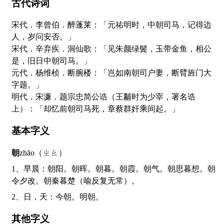
古代诗词
宋代．李曾伯．醉蓬莱：「元祐明时，中朝司马，记得边
人，岁问安否。」
宋代．辛弃疾．洞仙歌：「见朱颜绿鬓，玉带金鱼，相公
是，旧日中朝司马。」
元代．杨维桢．断腕楼：「岂如南朝司户妻，断臂旌门大
字题。」
明代．宋濂．题宗忠简公诰（王黼时为少宰，署名诰
上）：「却忆前朝司马死，章蔡群奸乘间起。」
基本字义
朝
zhāo（ㄓㄠ）
1、早晨：朝阳。朝晖。朝暮。朝霞。朝气。朝思暮想。朝
令夕改。朝秦暮楚（喻反复无常）。
2、日，天：今朝。明朝。
其他字义