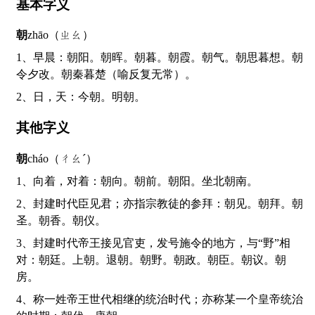
基本字义
朝
zhāo（ㄓㄠ）
1、早晨：朝阳。朝晖。朝暮。朝霞。朝气。朝思暮想。朝
令夕改。朝秦暮楚（喻反复无常）。
2、日，天：今朝。明朝。
其他字义
朝
cháo（ㄔㄠˊ）
1、向着，对着：朝向。朝前。朝阳。坐北朝南。
2、封建时代臣见君；亦指宗教徒的参拜：朝见。朝拜。朝
圣。朝香。朝仪。
3、封建时代帝王接见官吏，发号施令的地方，与“野”相
对：朝廷。上朝。退朝。朝野。朝政。朝臣。朝议。朝
房。
4、称一姓帝王世代相继的统治时代；亦称某一个皇帝统治