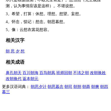
测，认为事情应该是这样）。不堪设想。
3、希望，打算：休想。理想。想望。妄想。
4、怀念，惦记：想念。朝思暮想。
5、像：云想衣裳花想容。
相关汉字
朝
思
夕
想
相关成语
鼻孔朝天
百川朝海
百鸟朝凤
班师回朝
不讳之朝
改朝换姓
改朝换代
返本朝元
更多汉语词典：
朝思夕计
朝思暮念
朝司
朝朔
朝蕣
朝爽
朝四
暮三