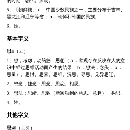
的时期：朝代。唐朝。
5、〔朝鲜族〕ａ．中国少数民族之一，主要分布于吉林、
黑龙江和辽宁等省；ｂ．朝鲜和韩国的民族。
6、姓。
基本字义
思
sī（ㄙ）
1、想，考虑，动脑筋：思想（ａ．客观存在反映在人的意
识中经过思维活动而产生的结果；ｂ．想法，念头；ｃ．
思量）。思忖。思索。思维。沉思。寻思。见异思迁。
2、想念，挂念：思念。思恋。相思。
3、想法：思绪。思致（新颖独到的构思、意趣）。构思。
4、姓。
其他字义
思
sāi（ㄙㄞ）