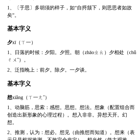
1、〔于思〕多胡须的样子，如“自捋颔下，则思思者如故
矣”。
基本字义
夕
xī（ㄒ一）
1、日落的时候：夕阳。夕照。朝（zhāoㄓㄠ）夕相处（chǔ
ㄔㄨˇ）。
2、泛指晚上：前夕。除夕。一夕谈。
基本字义
想
xiǎng（ㄒ一ㄤˇ）
1、动脑筋，思索：感想。思想。想法。想象（配置组合而
创造出新形象的心理过程）。想入非非。异想天开。幻
想。
2、推测，认为：想必。想见（由推想而知道）。想来（表
示只是根据推测，不敢完全肯定）。想当然（凭主观推