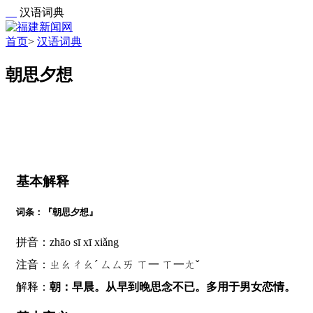
汉语词典
首页
>
汉语词典
朝思夕想
基本解释
词条：『朝思夕想』
拼音：zhāo sī xī xiǎng
注音：ㄓㄠㄔㄠˊ ㄙㄙㄞ ㄒ一 ㄒ一ㄤˇ
解释：
朝：早晨。从早到晚思念不已。多用于男女恋情。