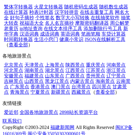
繁体字转换器
火星文转换器
随机密码生成器
随机数生成器
在线计算器
秒表计时器
汉字转拼音
在线去重复工具
网名大
全
好句子摘抄
个性签名
数字大小写转换
在线抽奖软件
抽奖
大转盘
祝福语大全
名人名言摘抄
摩斯密码翻译器
周公解梦
老黄历
ip地址查询
在线文本排序工具
添加删除行号工具
新
华字典
汉语词典
成语词典
英语词典
笔画笔顺
车贷计算器
时间戳转换器
生活小窍门
健康小常识
JSON在线解析工具
（
查看全部
）
各地旅游景点
北京景点
天津景点
上海景点
陕西景点
重庆景点
河南景点
河北景点
湖南景点
湖北景点
江西景点
江苏景点
浙江景点
安徽景点
福建景点
山东景点
广西景点
贵州景点
辽宁景点
吉林景点
山西景点
黑龙江景点
内蒙古景点
海南景点
云南景
点
广东景点
香港景点
澳门景点
台湾景点
四川景点
甘肃景
点
青海景点
宁夏景点
新疆景点
西藏景点
（
查看全部
）
友情链接
爱近邻
全国各地旅游景点
2898站长资源平台
联系我们
CopyRight ©2003-2024
福建新闻网
All Rights Reserved
闽ICP备
16016369号
闽公安备35050302000601号