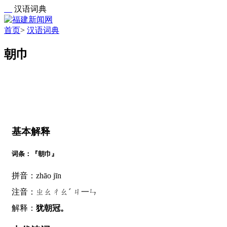
汉语词典
首页
>
汉语词典
朝巾
基本解释
词条：『朝巾』
拼音：zhāo jīn
注音：ㄓㄠㄔㄠˊ ㄐ一ㄣ
解释：
犹朝冠。