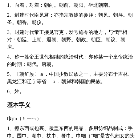
1、向着，对着：朝向。朝前。朝阳。坐北朝南。
2、封建时代臣见君；亦指宗教徒的参拜：朝见。朝拜。朝
圣。朝香。朝仪。
3、封建时代帝王接见官吏，发号施令的地方，与“野”相
对：朝廷。上朝。退朝。朝野。朝政。朝臣。朝议。朝
房。
4、称一姓帝王世代相继的统治时代；亦称某一个皇帝统治
的时期：朝代。唐朝。
5、〔朝鲜族〕ａ．中国少数民族之一，主要分布于吉林、
黑龙江和辽宁等省；ｂ．朝鲜和韩国的民族。
6、姓。
基本字义
巾
jīn（ㄐ一ㄣ）
1、擦东西或包裹、覆盖东西的用品，多用纺织品制成：手
巾。围巾。领巾。枕巾。餐巾。巾帼（“帼”是古代妇女的头