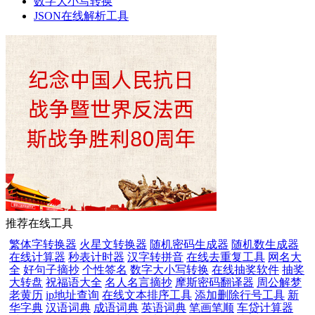
数字大小写转换
JSON在线解析工具
推荐在线工具
繁体字转换器
火星文转换器
随机密码生成器
随机数生成器
在线计算器
秒表计时器
汉字转拼音
在线去重复工具
网名大
全
好句子摘抄
个性签名
数字大小写转换
在线抽奖软件
抽奖
大转盘
祝福语大全
名人名言摘抄
摩斯密码翻译器
周公解梦
老黄历
ip地址查询
在线文本排序工具
添加删除行号工具
新
华字典
汉语词典
成语词典
英语词典
笔画笔顺
车贷计算器