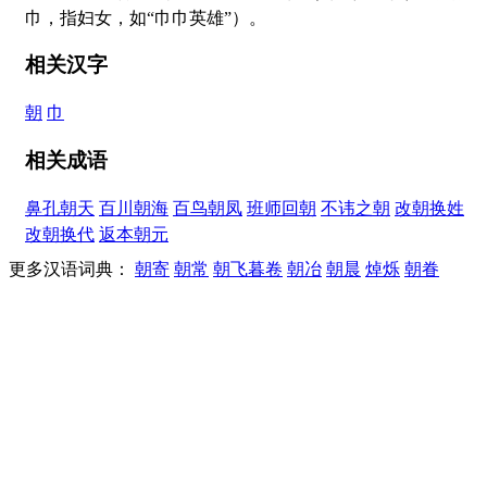
巾，指妇女，如“巾巾英雄”）。
相关汉字
朝
巾
相关成语
鼻孔朝天
百川朝海
百鸟朝凤
班师回朝
不讳之朝
改朝换姓
改朝换代
返本朝元
更多汉语词典：
朝寄
朝常
朝飞暮卷
朝冶
朝晨
焯烁
朝眷