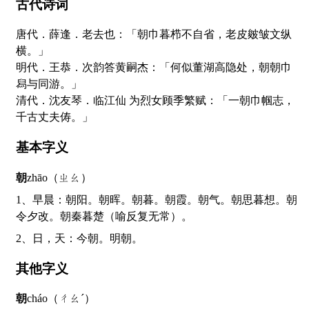
古代诗词
唐代．薛逢．老去也：「朝巾暮栉不自省，老皮皴皱文纵
横。」
明代．王恭．次韵答黄嗣杰：「何似董湖高隐处，朝朝巾
舄与同游。」
清代．沈友琴．临江仙 为烈女顾季繁赋：「一朝巾帼志，
千古丈夫俦。」
基本字义
朝
zhāo（ㄓㄠ）
1、早晨：朝阳。朝晖。朝暮。朝霞。朝气。朝思暮想。朝
令夕改。朝秦暮楚（喻反复无常）。
2、日，天：今朝。明朝。
其他字义
朝
cháo（ㄔㄠˊ）