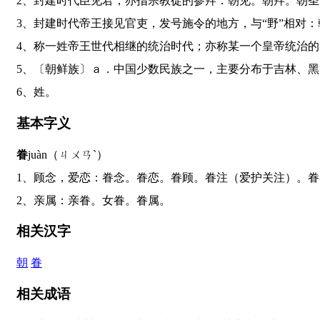
2、封建时代臣见君；亦指宗教徒的参拜：朝见。朝拜。朝
3、封建时代帝王接见官吏，发号施令的地方，与“野”相
4、称一姓帝王世代相继的统治时代；亦称某一个皇帝统治
5、〔朝鲜族〕ａ．中国少数民族之一，主要分布于吉林
6、姓。
基本字义
眷
juàn（ㄐㄨㄢˋ）
1、顾念，爱恋：眷念。眷恋。眷顾。眷注（爱护关注）。
2、亲属：亲眷。女眷。眷属。
相关汉字
朝
眷
相关成语