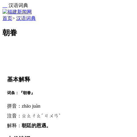
汉语词典
首页
>
汉语词典
朝眷
基本解释
词条：『朝眷』
拼音：zhāo juàn
注音：ㄓㄠㄔㄠˊ ㄐㄨㄢˋ
解释：
朝廷的恩遇。