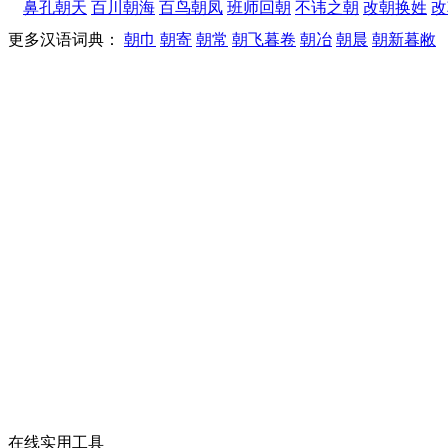
鼻孔朝天
百川朝海
百鸟朝凤
班师回朝
不讳之朝
改朝换姓
改
更多汉语词典：
朝巾
朝寄
朝常
朝飞暮卷
朝冶
朝晨
朝新暮敝
在线实用工具