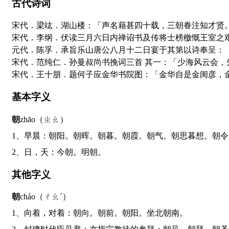
古代诗词
宋代．梁竑．湖山楼：「声名藉甚四十载，三朝眷注知才贤
宋代．李纲．伏读三月六日内禅诏书及传将士榜檄慨王室之
元代．陈孚．承旨乐山唐公八月十二日宴于其第以诗奉呈：
宋代．范纯仁．孙曼叔尚书挽词三首 其一：「少海风云会，
宋代．王十朋．题何子应金华书院图：「金华自是金闺彦，
基本字义
朝
zhāo（ㄓㄠ）
1、早晨：朝阳。朝晖。朝暮。朝霞。朝气。朝思暮想。朝
2、日，天：今朝。明朝。
其他字义
朝
cháo（ㄔㄠˊ）
1、向着，对着：朝向。朝前。朝阳。坐北朝南。