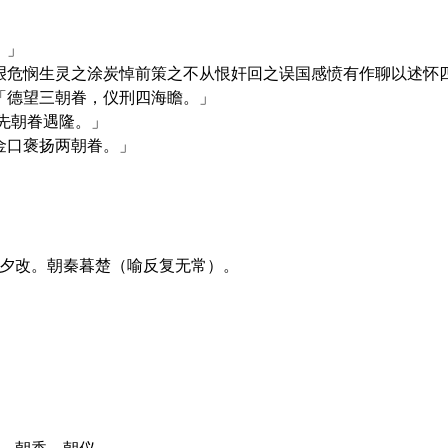
。」
艰危悯生灵之涂炭悼前策之不从恨奸回之误国感愤有作聊以述怀四
「德望三朝眷，仪刑四海瞻。」
先朝眷遇隆。」
金口褒扬两朝眷。」
令夕改。朝秦暮楚（喻反复无常）。