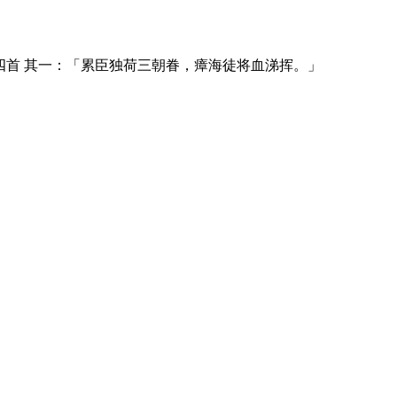
首 其一：「累臣独荷三朝眷，瘴海徒将血涕挥。」