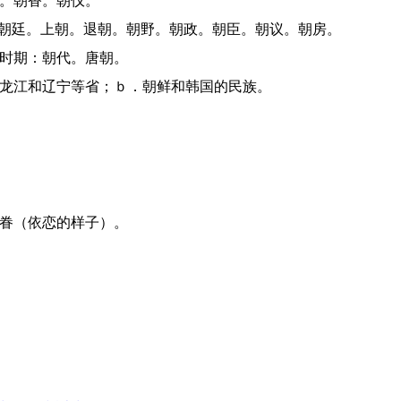
圣。朝香。朝仪。
对：朝廷。上朝。退朝。朝野。朝政。朝臣。朝议。朝房。
的时期：朝代。唐朝。
、黑龙江和辽宁等省；ｂ．朝鲜和韩国的民族。
眷眷（依恋的样子）。