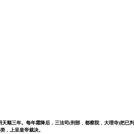
明天顺三年。每年霜降后﹐三法司(刑部﹑都察院﹑大理寺)把已
"等类﹐上呈皇帝裁决。