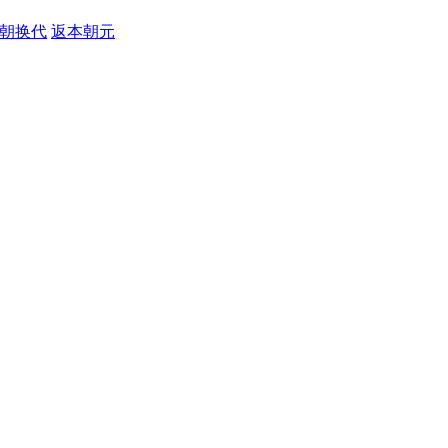
朝换代
返本朝元