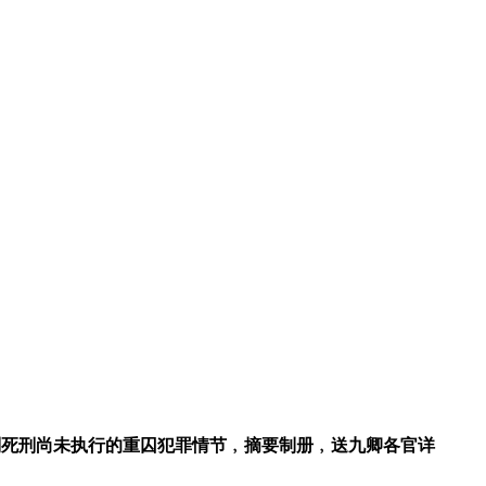
判死刑尚未执行的重囚犯罪情节﹐摘要制册﹐送九卿各官详