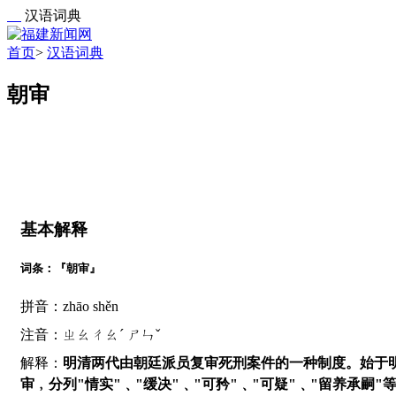
汉语词典
首页
>
汉语词典
朝审
基本解释
词条：『朝审』
拼音：zhāo shěn
注音：ㄓㄠㄔㄠˊ ㄕㄣˇ
解释：
明清两代由朝廷派员复审死刑案件的一种制度。始于
审﹐分列"情实"﹑"缓决"﹑"可矜"﹑"可疑"﹑"留养承嗣