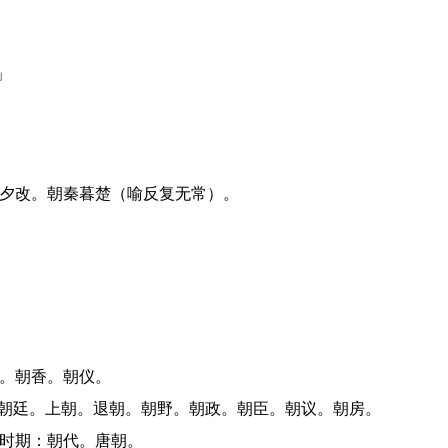
」
令夕改。朝秦暮楚（喻反复无常）。
圣。朝香。朝仪。
对：朝廷。上朝。退朝。朝野。朝政。朝臣。朝议。朝房。
的时期：朝代。唐朝。