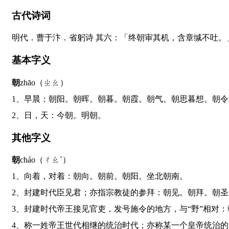
古代诗词
明代．曹于汴．省躬诗 其六：「终朝审其机，含章缄不吐。
基本字义
朝
zhāo（ㄓㄠ）
1、早晨：朝阳。朝晖。朝暮。朝霞。朝气。朝思暮想。朝
2、日，天：今朝。明朝。
其他字义
朝
cháo（ㄔㄠˊ）
1、向着，对着：朝向。朝前。朝阳。坐北朝南。
2、封建时代臣见君；亦指宗教徒的参拜：朝见。朝拜。朝
3、封建时代帝王接见官吏，发号施令的地方，与“野”相
4、称一姓帝王世代相继的统治时代；亦称某一个皇帝统治