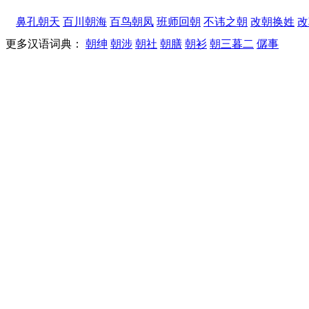
鼻孔朝天
百川朝海
百鸟朝凤
班师回朝
不讳之朝
改朝换姓
改
更多汉语词典：
朝绅
朝涉
朝社
朝膳
朝衫
朝三暮二
僝事