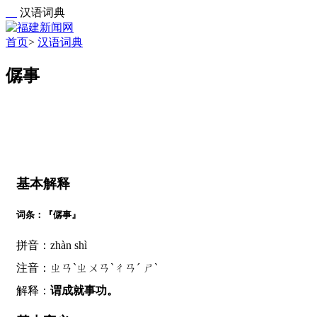
汉语词典
首页
>
汉语词典
僝事
基本解释
词条：『僝事』
拼音：zhàn shì
注音：ㄓㄢˋㄓㄨㄢˋㄔㄢˊ ㄕˋ
解释：
谓成就事功。