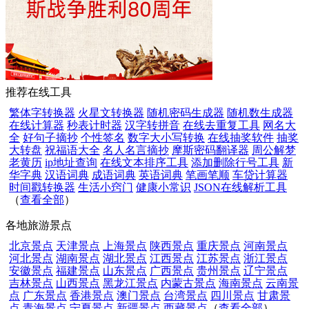
推荐在线工具
繁体字转换器
火星文转换器
随机密码生成器
随机数生成器
在线计算器
秒表计时器
汉字转拼音
在线去重复工具
网名大
全
好句子摘抄
个性签名
数字大小写转换
在线抽奖软件
抽奖
大转盘
祝福语大全
名人名言摘抄
摩斯密码翻译器
周公解梦
老黄历
ip地址查询
在线文本排序工具
添加删除行号工具
新
华字典
汉语词典
成语词典
英语词典
笔画笔顺
车贷计算器
时间戳转换器
生活小窍门
健康小常识
JSON在线解析工具
（
查看全部
）
各地旅游景点
北京景点
天津景点
上海景点
陕西景点
重庆景点
河南景点
河北景点
湖南景点
湖北景点
江西景点
江苏景点
浙江景点
安徽景点
福建景点
山东景点
广西景点
贵州景点
辽宁景点
吉林景点
山西景点
黑龙江景点
内蒙古景点
海南景点
云南景
点
广东景点
香港景点
澳门景点
台湾景点
四川景点
甘肃景
点
青海景点
宁夏景点
新疆景点
西藏景点
（
查看全部
）