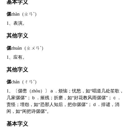
基本字义
僝
zhàn（ㄓㄢˋ）
1、表演。
其他字义
僝
zhuàn（ㄓㄨㄢˋ）
1、应有。
其他字义
僝
chán（ㄔㄢˊ）
1、〔僝僽（zhòu）〕ａ．烦恼；忧愁，如“唱道几处笙歌，
几家僝僝”；ｂ．摧残；折磨，如“好花教风雨僝僝”；ｃ．
责怪；埋怨，如“恐那人知后，把你僝僝”；ｄ．排谴，消
闲，如“闲把诗僝僝”。
基本字义