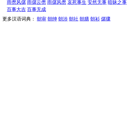
雨僽风僝
雨僝云僽
雨僝风僽
哀死事生
安然无事
暗昧之事
百事大吉
百事无成
更多汉语词典：
朝审
朝绅
朝涉
朝社
朝膳
朝衫
僝骤