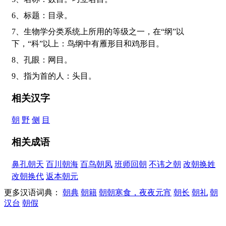
6、标题：目录。
7、生物学分类系统上所用的等级之一，在“纲”以
下，“科”以上：鸟纲中有雁形目和鸡形目。
8、孔眼：网目。
9、指为首的人：头目。
相关汉字
朝
野
侧
目
相关成语
鼻孔朝天
百川朝海
百鸟朝凤
班师回朝
不讳之朝
改朝换姓
改朝换代
返本朝元
更多汉语词典：
朝典
朝籍
朝朝寒食，夜夜元宵
朝长
朝礼
朝
汉台
朝假