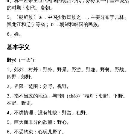
4、称一姓帝王世代相继的统治时代；亦称某一个皇帝统治
的时期：朝代。唐朝。
5、〔朝鲜族〕ａ．中国少数民族之一，主要分布于吉林、
黑龙江和辽宁等省；ｂ．朝鲜和韩国的民族。
6、姓。
基本字义
野
yě（一ㄝˇ）
1、郊外，村外：野外。野景。野游。野趣。野餐。野战。
四野。郊野。
2、界限，范围：分野。视野。
3、指不当政的地位，与“朝（cháo）”相对：朝野。下野。
在野。野史。
4、不讲情理，没有礼貌：野蛮。粗野。
5、巨大而非分的欲望：野心。
6、不受约束：心玩儿野了。