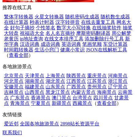
推荐在线工具
繁体字转换器
火星文转换器
随机密码生成器
随机数生成器
在线计算器
秒表计时器
汉字转拼音
在线去重复工具
网名大
全
好句子摘抄
个性签名
数字大小写转换
在线抽奖软件
抽奖
大转盘
祝福语大全
名人名言摘抄
摩斯密码翻译器
周公解梦
老黄历
ip地址查询
在线文本排序工具
添加删除行号工具
新
华字典
汉语词典
成语词典
英语词典
笔画笔顺
车贷计算器
时间戳转换器
生活小窍门
健康小常识
JSON在线解析工具
（
查看全部
）
各地旅游景点
北京景点
天津景点
上海景点
陕西景点
重庆景点
河南景点
河北景点
湖南景点
湖北景点
江西景点
江苏景点
浙江景点
安徽景点
福建景点
山东景点
广西景点
贵州景点
辽宁景点
吉林景点
山西景点
黑龙江景点
内蒙古景点
海南景点
云南景
点
广东景点
香港景点
澳门景点
台湾景点
四川景点
甘肃景
点
青海景点
宁夏景点
新疆景点
西藏景点
（
查看全部
）
友情链接
爱近邻
全国各地旅游景点
2898站长资源平台
联系我们