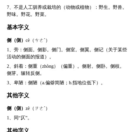
7、不是人工驯养或栽培的（动物或植物）：野生。野兽。
野味。野花。野菜。
基本字义
侧（側）
cè（ㄘㄜˋ）
1、旁：侧面。侧影。侧门。侧室。侧翼。侧记（关于某些
活动的侧面的报道）。
2、斜着：侧重（zhòng）（偏重）。侧射。侧卧。侧枝。
侧芽。辗转反侧。
3、卑陋：侧陋（a.偏僻简陋；b.指地位低下）。
其他字义
侧（側）
zè（ㄗㄜˋ）
1、同“仄”。
其他字义