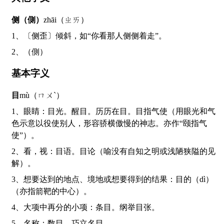
侧（側）
zhāi（ㄓㄞ）
1、〔侧歪〕倾斜，如“你看那人侧侧着走”。
2、（側）
基本字义
目
mù（ㄇㄨˋ）
1、眼睛：目光。醒目。历历在目。目指气使（用眼光和气
色示意以役使别人，形容骄横傲慢的神志。亦作“颐指气
使”）。
2、看，视：目语。目论（喻没有自知之明或浅陋狭隘的见
解）。
3、想要达到的地点、境地或想要得到的结果：目的（dì）
（亦指箭靶的中心）。
4、大项中再分的小项：条目。纲举目张。
5、名称：数目。巧立名目。