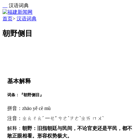
汉语词典
首页
>
汉语词典
朝野侧目
基本解释
词条：『朝野侧目』
拼音：zhāo yě cè mù
注音：ㄓㄠㄔㄠˊ 一ㄝˇ ㄘㄜˋㄗㄜˋㄓㄞ ㄇㄨˋ
解释：
朝野：旧指朝廷与民间，不论官吏还是平民，都不
敢正眼相看。形容权势极大。