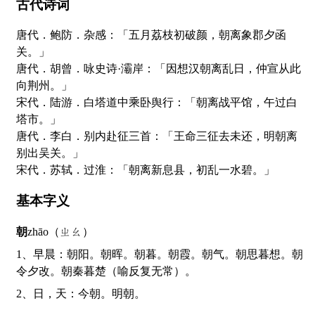
古代诗词
唐代．鲍防．杂感：「五月荔枝初破颜，朝离象郡夕函
关。」
唐代．胡曾．咏史诗·灞岸：「因想汉朝离乱日，仲宣从此
向荆州。」
宋代．陆游．白塔道中乘卧舆行：「朝离战平馆，午过白
塔市。」
唐代．李白．别内赴征三首：「王命三征去未还，明朝离
别出吴关。」
宋代．苏轼．过淮：「朝离新息县，初乱一水碧。」
基本字义
朝
zhāo（ㄓㄠ）
1、早晨：朝阳。朝晖。朝暮。朝霞。朝气。朝思暮想。朝
令夕改。朝秦暮楚（喻反复无常）。
2、日，天：今朝。明朝。