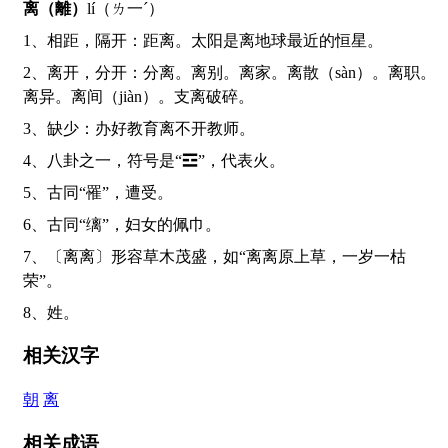
离（離）
lí（ㄌ一ˊ）
1、相距，隔开：距离。太阳是离地球最近的恒星。
2、离开，分开：分离。离别。离家。离散（sàn）。离职。
离异。离间（jiàn）。支离破碎。
3、缺少：办好教育离不开教师。
4、八卦之一，符号是“☲”，代表火。
5、古同“罹”，遭受。
6、古同“缡”，妇女的佩巾。
7、〔离离〕形容草木茂盛，如“离离原上草，一岁一枯
荣”。
8、姓。
相关汉字
朝
离
相关成语