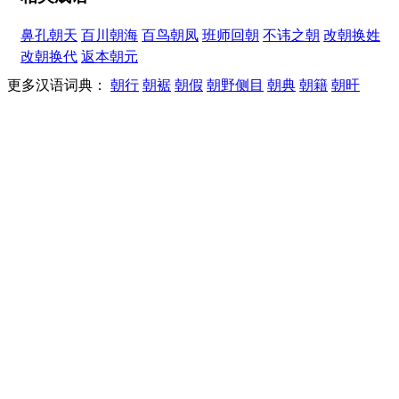
鼻孔朝天
百川朝海
百鸟朝凤
班师回朝
不讳之朝
改朝换姓
改朝换代
返本朝元
更多汉语词典：
朝行
朝裾
朝假
朝野侧目
朝典
朝籍
朝旰