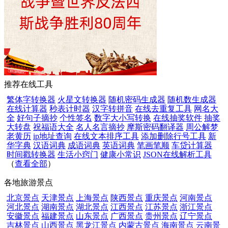
推荐在线工具
繁体字转换器
火星文转换器
随机密码生成器
随机数生成器
在线计算器
秒表计时器
汉字转拼音
在线去重复工具
网名大
全
好句子摘抄
个性签名
数字大小写转换
在线抽奖软件
抽奖
大转盘
祝福语大全
名人名言摘抄
摩斯密码翻译器
周公解梦
老黄历
ip地址查询
在线文本排序工具
添加删除行号工具
新
华字典
汉语词典
成语词典
英语词典
笔画笔顺
车贷计算器
时间戳转换器
生活小窍门
健康小常识
JSON在线解析工具
（
查看全部
）
各地旅游景点
北京景点
天津景点
上海景点
陕西景点
重庆景点
河南景点
河北景点
湖南景点
湖北景点
江西景点
江苏景点
浙江景点
安徽景点
福建景点
山东景点
广西景点
贵州景点
辽宁景点
吉林景点
山西景点
黑龙江景点
内蒙古景点
海南景点
云南景