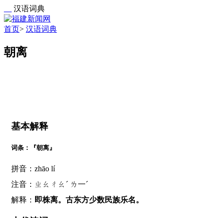
汉语词典
首页
>
汉语词典
朝离
基本解释
词条：『朝离』
拼音：zhāo lí
注音：ㄓㄠㄔㄠˊ ㄌ一ˊ
解释：
即株离。古东方少数民族乐名。