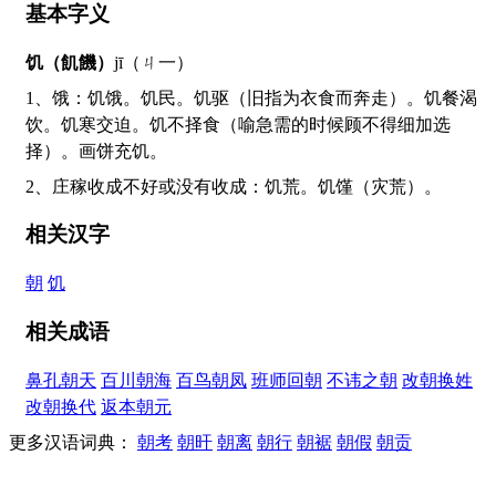
基本字义
饥（飢饑）
jī（ㄐ一）
1、饿：饥饿。饥民。饥驱（旧指为衣食而奔走）。饥餐渴
饮。饥寒交迫。饥不择食（喻急需的时候顾不得细加选
择）。画饼充饥。
2、庄稼收成不好或没有收成：饥荒。饥馑（灾荒）。
相关汉字
朝
饥
相关成语
鼻孔朝天
百川朝海
百鸟朝凤
班师回朝
不讳之朝
改朝换姓
改朝换代
返本朝元
更多汉语词典：
朝考
朝旰
朝离
朝行
朝裾
朝假
朝贡