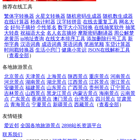
推荐在线工具
繁体字转换器
火星文转换器
随机密码生成器
随机数生成器
在线计算器
秒表计时器
汉字转拼音
在线去重复工具
网名大
全
好句子摘抄
个性签名
数字大小写转换
在线抽奖软件
抽奖
大转盘
祝福语大全
名人名言摘抄
摩斯密码翻译器
周公解梦
老黄历
ip地址查询
在线文本排序工具
添加删除行号工具
新
华字典
汉语词典
成语词典
英语词典
笔画笔顺
车贷计算器
时间戳转换器
生活小窍门
健康小常识
JSON在线解析工具
（
查看全部
）
各地旅游景点
北京景点
天津景点
上海景点
陕西景点
重庆景点
河南景点
河北景点
湖南景点
湖北景点
江西景点
江苏景点
浙江景点
安徽景点
福建景点
山东景点
广西景点
贵州景点
辽宁景点
吉林景点
山西景点
黑龙江景点
内蒙古景点
海南景点
云南景
点
广东景点
香港景点
澳门景点
台湾景点
四川景点
甘肃景
点
青海景点
宁夏景点
新疆景点
西藏景点
（
查看全部
）
友情链接
爱近邻
全国各地旅游景点
2898站长资源平台
联系我们