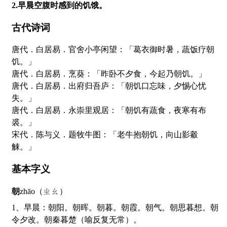
2.早晨空腹时感到的饥饿。
古代诗词
唐代．白居易．官舍小亭闲望：「葛衣御时暑，蔬饭疗朝
饥。」
唐代．白居易．烹葵：「昨卧不夕食，今起乃朝饥。」
唐代．白居易．出府归吾庐：「朝饥口忘味，夕惕心忧
失。」
唐代．白居易．永崇里观居：「朝饥有蔬食，夜寒有布
裘。」
宋代．陈与义．题牧牛图：「老牛抱朝饥，向山影觳
觫。」
基本字义
朝
zhāo（ㄓㄠ）
1、早晨：朝阳。朝晖。朝暮。朝霞。朝气。朝思暮想。朝
令夕改。朝秦暮楚（喻反复无常）。