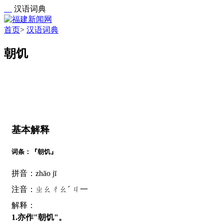
汉语词典
首页
>
汉语词典
朝饥
基本解释
词条：『朝饥』
拼音：zhāo jī
注音：ㄓㄠㄔㄠˊ ㄐ一
解释：
1.亦作"朝饥"。